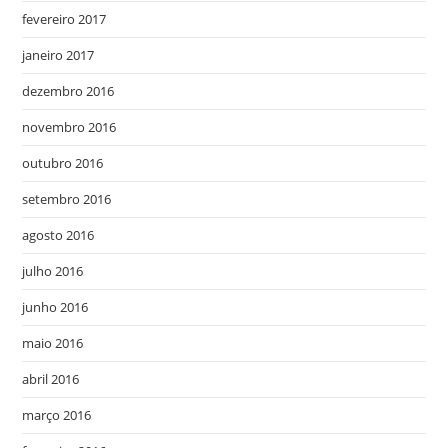
fevereiro 2017
janeiro 2017
dezembro 2016
novembro 2016
outubro 2016
setembro 2016
agosto 2016
julho 2016
junho 2016
maio 2016
abril 2016
março 2016