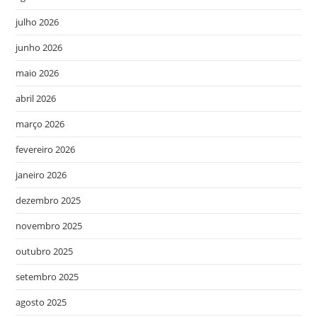
julho 2026
junho 2026
maio 2026
abril 2026
março 2026
fevereiro 2026
janeiro 2026
dezembro 2025
novembro 2025
outubro 2025
setembro 2025
agosto 2025