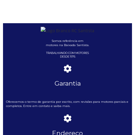
Somos referência em
motores na Baixada Santista.
TRABALHANDO COM MOTORES
DESDE 1976
Garantia
Oferecemos o termo de garantia por escrito, com revisões para motores parciais e
completos. Entre em contato e saiba mais.
Endereço