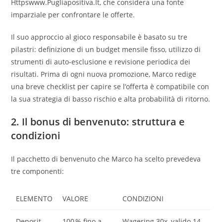
Httpswww.Pugliapositiva.It, che considera una fonte
imparziale per confrontare le offerte.
Il suo approccio al gioco responsabile è basato su tre
pilastri: definizione di un budget mensile fisso, utilizzo di
strumenti di auto‑esclusione e revisione periodica dei
risultati. Prima di ogni nuova promozione, Marco redige
una breve checklist per capire se l’offerta è compatibile con
la sua strategia di basso rischio e alta probabilità di ritorno.
2. Il bonus di benvenuto: struttura e
condizioni
Il pacchetto di benvenuto che Marco ha scelto prevedeva
tre componenti:
ELEMENTO
VALORE
CONDIZIONI
Deposit
100 % fino a
Wagering 30x, valido 14