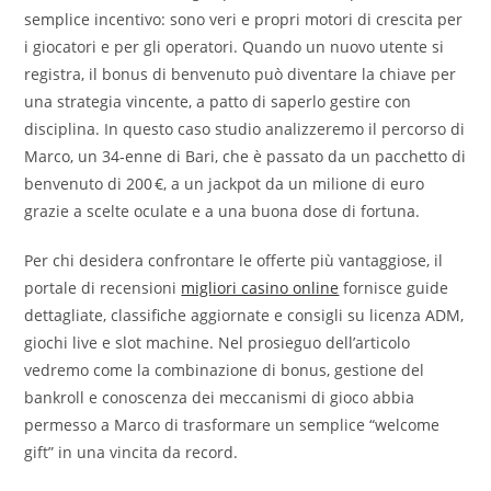
semplice incentivo: sono veri e propri motori di crescita per
i giocatori e per gli operatori. Quando un nuovo utente si
registra, il bonus di benvenuto può diventare la chiave per
una strategia vincente, a patto di saperlo gestire con
disciplina. In questo caso studio analizzeremo il percorso di
Marco, un 34‑enne di Bari, che è passato da un pacchetto di
benvenuto di 200 €, a un jackpot da un milione di euro
grazie a scelte oculate e a una buona dose di fortuna.
Per chi desidera confrontare le offerte più vantaggiose, il
portale di recensioni
migliori casino online
fornisce guide
dettagliate, classifiche aggiornate e consigli su licenza ADM,
giochi live e slot machine. Nel prosieguo dell’articolo
vedremo come la combinazione di bonus, gestione del
bankroll e conoscenza dei meccanismi di gioco abbia
permesso a Marco di trasformare un semplice “welcome
gift” in una vincita da record.