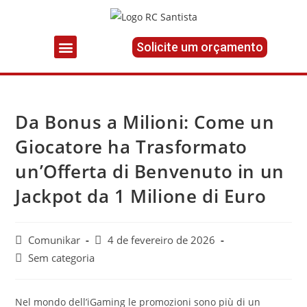
Solicite um orçamento
Da Bonus a Milioni: Come un
Giocatore ha Trasformato
un’Offerta di Benvenuto in un
Jackpot da 1 Milione di Euro
Comunikar
4 de fevereiro de 2026
Sem categoria
Nel mondo dell’iGaming le promozioni sono più di un