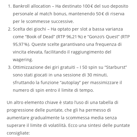
Bankroll allocation – Ha destinato 100 € del suo deposito
personale al match bonus, mantenendo 50 € di riserva
per le scommesse successive.
Scelta dei giochi – Ha optato per slot a bassa varianza
come “Book of Dead” (RTP 96,21 %) e “Gonzo’s Quest” (RTP
95,97 %). Queste scelte garantivano una frequenza di
vincita elevata, facilitando il raggiungimento del
wagering.
Ottimizzazione dei giri gratuiti – I 50 spin su “Starburst”
sono stati giocati in una sessione di 30 minuti,
sfruttando la funzione “autoplay” per massimizzare il
numero di spin entro il limite di tempo.
Un altro elemento chiave è stato l’uso di una tabella di
progressione delle puntate, che gli ha permesso di
aumentare gradualmente la scommessa media senza
superare il limite di volatilità. Ecco una sintesi delle puntate
consigliate: