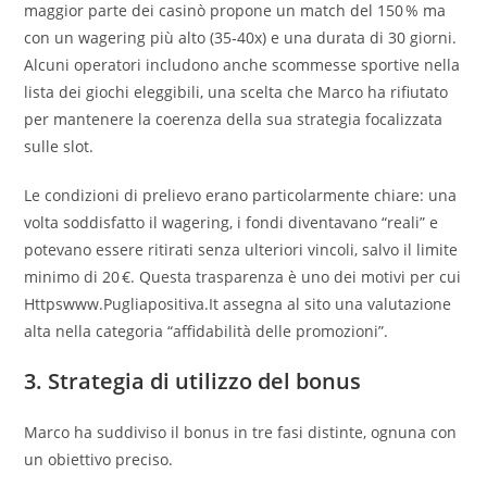
maggior parte dei casinò propone un match del 150 % ma
con un wagering più alto (35‑40x) e una durata di 30 giorni.
Alcuni operatori includono anche scommesse sportive nella
lista dei giochi eleggibili, una scelta che Marco ha rifiutato
per mantenere la coerenza della sua strategia focalizzata
sulle slot.
Le condizioni di prelievo erano particolarmente chiare: una
volta soddisfatto il wagering, i fondi diventavano “reali” e
potevano essere ritirati senza ulteriori vincoli, salvo il limite
minimo di 20 €. Questa trasparenza è uno dei motivi per cui
Httpswww.Pugliapositiva.It assegna al sito una valutazione
alta nella categoria “affidabilità delle promozioni”.
3. Strategia di utilizzo del bonus
Marco ha suddiviso il bonus in tre fasi distinte, ognuna con
un obiettivo preciso.