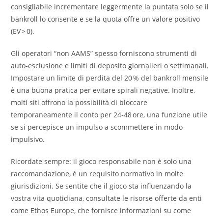
consigliabile incrementare leggermente la puntata solo se il
bankroll lo consente e se la quota offre un valore positivo
(EV > 0).
Gli operatori “non AAMS” spesso forniscono strumenti di
auto‑esclusione e limiti di deposito giornalieri o settimanali.
Impostare un limite di perdita del 20 % del bankroll mensile
è una buona pratica per evitare spirali negative. Inoltre,
molti siti offrono la possibilità di bloccare
temporaneamente il conto per 24‑48 ore, una funzione utile
se si percepisce un impulso a scommettere in modo
impulsivo.
Ricordate sempre: il gioco responsabile non è solo una
raccomandazione, è un requisito normativo in molte
giurisdizioni. Se sentite che il gioco sta influenzando la
vostra vita quotidiana, consultate le risorse offerte da enti
come Ethos Europe, che fornisce informazioni su come