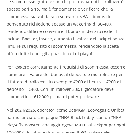
Le scommesse gratuite sono le più trasparenti: il rollover è
spesso pari a 1 x, ma è fondamentale verificare che la
scommessa sia valida solo su eventi NBA. I bonus di
benvenuto richiedono spesso un wagering di 30‑40 x,
rendendo difficile convertire il bonus in denaro reale. Il
Jackpot Booster, invece, aumenta il valore del jackpot senza
influire sul requisito di scommessa, rendendolo la scelta
più redditizia per gli appassionati di playoff.
Per leggere correttamente i requisiti di scommessa, occorre
sommare il valore del bonus al deposito e moltiplicare per
il fattore di rollover. Un esempio: €200 di bonus + €200 di
deposito = €400. Con un rollover 30x, il giocatore deve
scommettere €12 000 prima di poter prelevare.
Nel 2024/2025, operatori come BetMGM, LeoVegas e Unibet
hanno lanciato campagne “NBA Black Friday” con un “NBA
Play‑offs Booster” che aggiungeva €5 000 al jackpot per ogni
100 000 € di volume di scommesse. Il ROI potenziale,