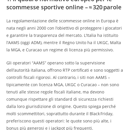
scommesse sportive online – ≈ 320 parole
La regolamentazione delle scommesse online in Europa è
nata negli anni 2000 con l’obiettivo di proteggere i giocatori
e garantire la trasparenza del mercato. L’Italia ha istituito
l’AAMS (oggi ADM), mentre il Regno Unito ha il UKGC, Malta
la MGA, e Curacao un regime di licenza più permissivo.
Gli operatori “AAMS” operano sotto la supervisione
dell’autorità italiana, offrono RTP certificati e sono soggetti a
controlli fiscali rigorosi. Al contrario, i siti non AAMS –
tipicamente con licenza MGA, UKGC o Curacao – non sono
tenuti alle stesse regole fiscali italiane, ma devono
comunque rispettare gli standard di sicurezza richiesti
dalla loro giurisdizione di origine. Questo spiega perché
molti scommettitori, soprattutto durante il Black Friday,
preferiscono questi operatori: le quote sono più alte, i
bonus più generosi e i jackpot più frequenti.