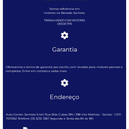
Somos referência em
motores na Baixada Santista.
TRABALHANDO COM MOTORES
DESDE 1976
Garantia
Oferecemos o termo de garantia por escrito, com revisões para motores parciais e
completos. Entre em contato e saiba mais.
Endereço
Auto Center Santista Eireli Rua Brás Cubas 394 / 398 Vila Mathias - Santos - CEP:
11013162 Telefone (13) 3232-3361 Segunda a Sexta das 8h às 18h