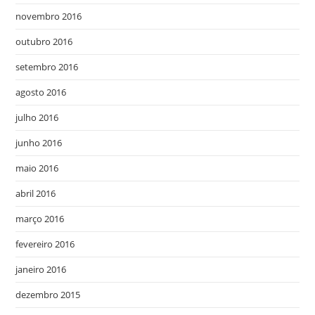
novembro 2016
outubro 2016
setembro 2016
agosto 2016
julho 2016
junho 2016
maio 2016
abril 2016
março 2016
fevereiro 2016
janeiro 2016
dezembro 2015