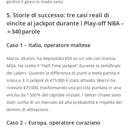
gestire il gioco in modo sano.
5. Storie di successo: tre casi reali di
vincite ai jackpot durante i Play‑off NBA –
≈ 340 parole
Caso 1 – Italia, operatore maltese
Marco, 28 anni, ha depositato €50 su un sito con licenza
MGA. Ha scelto il “Half‑Time Jackpot” durante la semifinale
dei Lakers. Quando la differenza di punti a metà partita è
scesa a 3, il jackpot di €75 000 è stato attivato. Marco ha
ricevuto €75 000, trasformando una piccola puntata in una
vincita da 1 500 % del capitale iniziale. I fattori chiave sono
stati: scelta di un mercato ad alta probabilità e rispetto dei
termini di attivazione.
Caso 2 – Europa, operatore curaziano