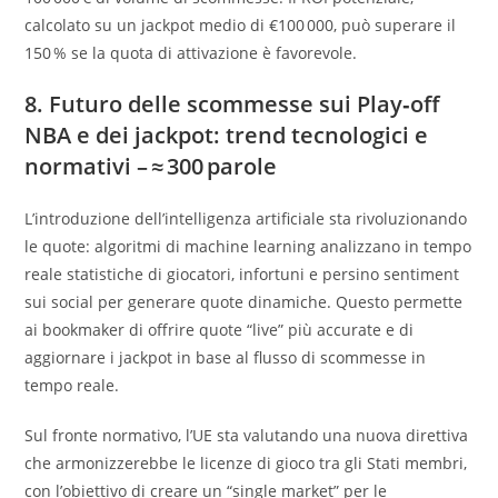
calcolato su un jackpot medio di €100 000, può superare il
150 % se la quota di attivazione è favorevole.
8. Futuro delle scommesse sui Play‑off
NBA e dei jackpot: trend tecnologici e
normativi – ≈ 300 parole
L’introduzione dell’intelligenza artificiale sta rivoluzionando
le quote: algoritmi di machine learning analizzano in tempo
reale statistiche di giocatori, infortuni e persino sentiment
sui social per generare quote dinamiche. Questo permette
ai bookmaker di offrire quote “live” più accurate e di
aggiornare i jackpot in base al flusso di scommesse in
tempo reale.
Sul fronte normativo, l’UE sta valutando una nuova direttiva
che armonizzerebbe le licenze di gioco tra gli Stati membri,
con l’obiettivo di creare un “single market” per le