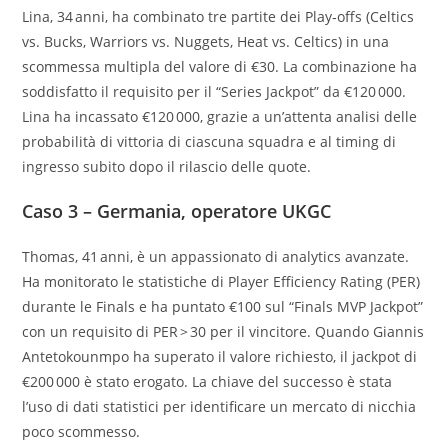
Lina, 34 anni, ha combinato tre partite dei Play‑offs (Celtics
vs. Bucks, Warriors vs. Nuggets, Heat vs. Celtics) in una
scommessa multipla del valore di €30. La combinazione ha
soddisfatto il requisito per il “Series Jackpot” da €120 000.
Lina ha incassato €120 000, grazie a un’attenta analisi delle
probabilità di vittoria di ciascuna squadra e al timing di
ingresso subito dopo il rilascio delle quote.
Caso 3 – Germania, operatore UKGC
Thomas, 41 anni, è un appassionato di analytics avanzate.
Ha monitorato le statistiche di Player Efficiency Rating (PER)
durante le Finals e ha puntato €100 sul “Finals MVP Jackpot”
con un requisito di PER > 30 per il vincitore. Quando Giannis
Antetokounmpo ha superato il valore richiesto, il jackpot di
€200 000 è stato erogato. La chiave del successo è stata
l’uso di dati statistici per identificare un mercato di nicchia
poco scommesso.