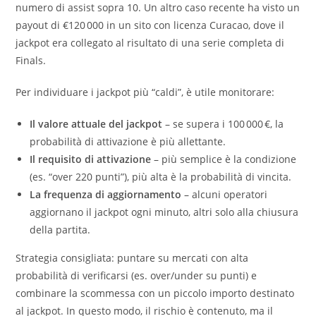
numero di assist sopra 10. Un altro caso recente ha visto un
payout di €120 000 in un sito con licenza Curacao, dove il
jackpot era collegato al risultato di una serie completa di
Finals.
Per individuare i jackpot più “caldi”, è utile monitorare:
Il valore attuale del jackpot
– se supera i 100 000 €, la
probabilità di attivazione è più allettante.
Il requisito di attivazione
– più semplice è la condizione
(es. “over 220 punti”), più alta è la probabilità di vincita.
La frequenza di aggiornamento
– alcuni operatori
aggiornano il jackpot ogni minuto, altri solo alla chiusura
della partita.
Strategia consigliata: puntare su mercati con alta
probabilità di verificarsi (es. over/under su punti) e
combinare la scommessa con un piccolo importo destinato
al jackpot. In questo modo, il rischio è contenuto, ma il