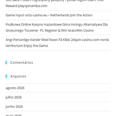
Reward playspinamba.com
Game Input octo-casino.eu ◦ Netherlands Join the Action
Podkowa Online Kasyno Hazardowe Góra Inningu Alternatywa Dla
Grzecznego Toczenie · PL Register & Win GratoWin Casino
Angi Personlige Varsler Med Noen Få Klikk 24spin-casino.com norsk
territorium Enjoy the Game
Comentários
Arquivos
agosto 2026
julho 2026
junho 2026
maio 2026