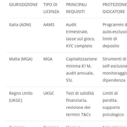
GIURISDIZIONE
TIPO DI
PRINCIPALI
PROTEZION
LICENZA
REQUISITI
GIOCATORE
Italia (ADM)
AAMS
Audit
Programmi d
trimestrale,
auto‑esclusi
tasse sul gioco,
limiti di
KYC completo
deposito
Malta (MGA)
MGA
Capitalizzazione
Strumenti di
minima €1 M,
self‑exclusio
audit annuale,
monitoraggi
SSL
dipendenza
Regno Unito
UKGC
Test di solidità
Limiti di
(UKGC)
finanziaria,
perdita,
revisione dei
supporto
termini T&Cs
psicologico