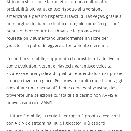
Abbiamo visto come la roulette europea online offra
probabilità più vantaggiose rispetto alla versione
americana e persino rispetto ai tavoli di Las Vegas, grazie a
un margine del banco ridotto e a regole come “en prison”. I
bonus di benvenuto, i cashback e le promozioni
roulette‑only aumentano ulteriormente il valore per il
giocatore, a patto di leggere attentamente i termini.
L’esperienza mobile, supportata da provider di alto livello
come Evolution, NetEnt e Playtech, garantisce velocità,
sicurezza e una grafica di qualità, rendendo lo smartphone
il nuovo tavolo da gioco. Per provare subito questi vantaggi,
consultate una risorsa affidabile come Yabbycasino, dove
troverete una selezione curata di siti casino non AAMS e
nuovi casino non AAMS.
Il futuro è mobile, la roulette europea è pronta a evolversi
con AR, VR e streaming 4K, e i giocatori più esperti
sapranno sfruttare le strategie e i bonus per massimizzare