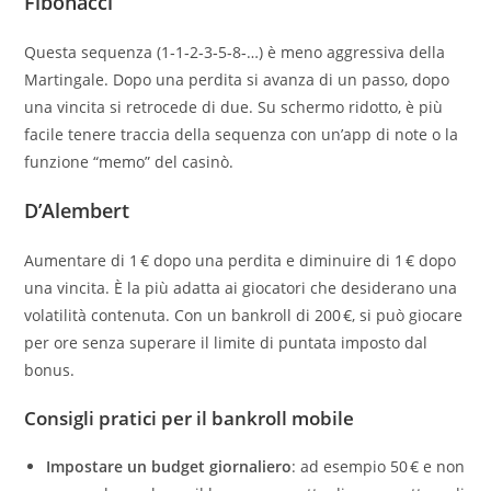
Fibonacci
Questa sequenza (1‑1‑2‑3‑5‑8‑…) è meno aggressiva della
Martingale. Dopo una perdita si avanza di un passo, dopo
una vincita si retrocede di due. Su schermo ridotto, è più
facile tenere traccia della sequenza con un’app di note o la
funzione “memo” del casinò.
D’Alembert
Aumentare di 1 € dopo una perdita e diminuire di 1 € dopo
una vincita. È la più adatta ai giocatori che desiderano una
volatilità contenuta. Con un bankroll di 200 €, si può giocare
per ore senza superare il limite di puntata imposto dal
bonus.
Consigli pratici per il bankroll mobile
Impostare un budget giornaliero
: ad esempio 50 € e non