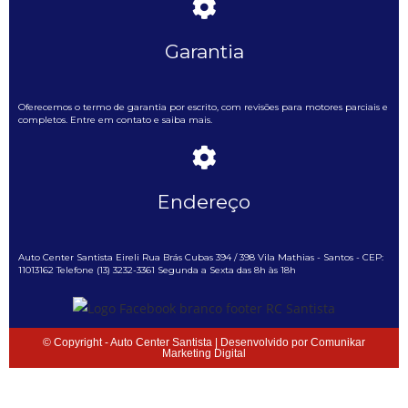
Garantia
Oferecemos o termo de garantia por escrito, com revisões para motores parciais e
completos. Entre em contato e saiba mais.
Endereço
Auto Center Santista Eireli Rua Brás Cubas 394 / 398 Vila Mathias - Santos - CEP:
11013162 Telefone (13) 3232-3361 Segunda a Sexta das 8h às 18h
© Copyright - Auto Center Santista | Desenvolvido por
Comunikar
Marketing Digital