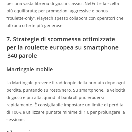
per una vasta libreria di giochi classici, NetEnt è la scelta
più equilibrata; per promozioni aggressive e bonus
“roulette‑only”, Playtech spesso collabora con operatori che
offrono offerte più generose.
7. Strategie di scommessa ottimizzate
per la roulette europea su smartphone –
340 parole
Martingale mobile
La Martingale prevede il raddoppio della puntata dopo ogni
perdita, puntando su rosso/nero. Su smartphone, la velocità
di gioco è più alta, quindi il bankroll può erodersi
rapidamente. È consigliabile impostare un limite di perdita
di 100 € e utilizzare puntate minime di 1 € per prolungare la
sessione.