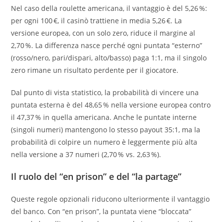
Nel caso della roulette americana, il vantaggio è del 5,26 %:
per ogni 100 €, il casinò trattiene in media 5,26 €. La
versione europea, con un solo zero, riduce il margine al
2,70 %. La differenza nasce perché ogni puntata “esterno”
(rosso/nero, pari/dispari, alto/basso) paga 1:1, ma il singolo
zero rimane un risultato perdente per il giocatore.
Dal punto di vista statistico, la probabilità di vincere una
puntata esterna è del 48,65 % nella versione europea contro
il 47,37 % in quella americana. Anche le puntate interne
(singoli numeri) mantengono lo stesso payout 35:1, ma la
probabilità di colpire un numero è leggermente più alta
nella versione a 37 numeri (2,70 % vs. 2,63 %).
Il ruolo del “en prison” e del “la partage”
Queste regole opzionali riducono ulteriormente il vantaggio
del banco. Con “en prison”, la puntata viene “bloccata”