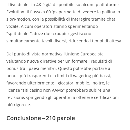
Il live dealer in 4K è già disponibile su alcune piattaforme
Evolution. Il flusso a 60 fps permette di vedere la pallina in
slow‑motion, con la possibilità di interagire tramite chat
vocale. Alcuni operatori stanno sperimentando
“split‑dealer”, dove due croupier gestiscono
simultaneamente tavoli diversi, riducendo i tempi di attesa.
Dal punto di vista normativo, l’Unione Europea sta
valutando nuove direttive per uniformare i requisiti di
bonus tra i paesi membri. Questo potrebbe portare a
bonus più trasparenti e a limiti di wagering più bassi,
favorendo ulteriormente i giocatori mobile. Inoltre, le
licenze “siti casino non AAMS” potrebbero subire una
revisione, spingendo gli operatori a ottenere certificazioni
più rigorose.
Conclusione – 210 parole