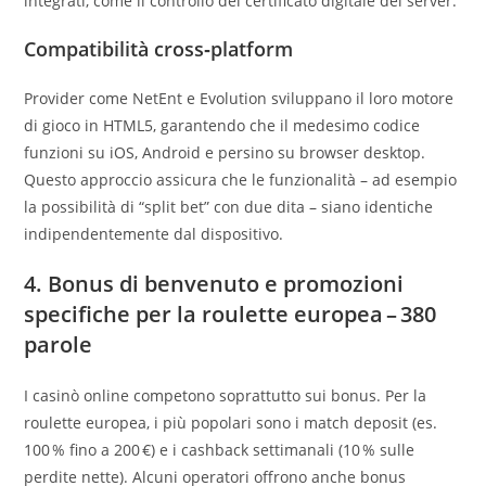
integrati, come il controllo del certificato digitale del server.
Compatibilità cross‑platform
Provider come NetEnt e Evolution sviluppano il loro motore
di gioco in HTML5, garantendo che il medesimo codice
funzioni su iOS, Android e persino su browser desktop.
Questo approccio assicura che le funzionalità – ad esempio
la possibilità di “split bet” con due dita – siano identiche
indipendentemente dal dispositivo.
4. Bonus di benvenuto e promozioni
specifiche per la roulette europea – 380
parole
I casinò online competono soprattutto sui bonus. Per la
roulette europea, i più popolari sono i match deposit (es.
100 % fino a 200 €) e i cashback settimanali (10 % sulle
perdite nette). Alcuni operatori offrono anche bonus