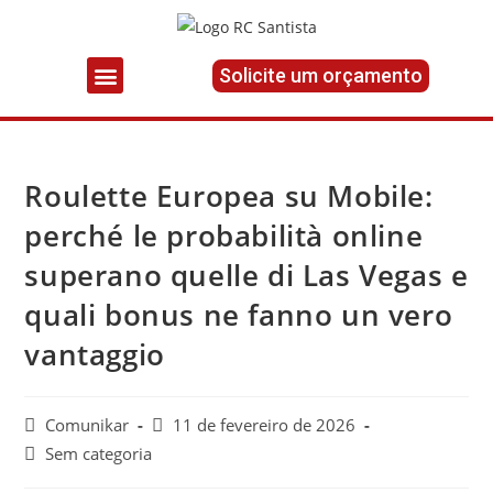
Solicite um orçamento
Roulette Europea su Mobile:
perché le probabilità online
superano quelle di Las Vegas e
quali bonus ne fanno un vero
vantaggio
Comunikar
11 de fevereiro de 2026
Sem categoria