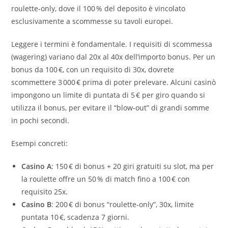
roulette‑only, dove il 100 % del deposito è vincolato
esclusivamente a scommesse su tavoli europei.
Leggere i termini è fondamentale. I requisiti di scommessa
(wagering) variano dal 20x al 40x dell’importo bonus. Per un
bonus da 100 €, con un requisito di 30x, dovrete
scommettere 3 000 € prima di poter prelevare. Alcuni casinò
impongono un limite di puntata di 5 € per giro quando si
utilizza il bonus, per evitare il “blow‑out” di grandi somme
in pochi secondi.
Esempi concreti:
Casino A
: 150 € di bonus + 20 giri gratuiti su slot, ma per
la roulette offre un 50 % di match fino a 100 € con
requisito 25x.
Casino B
: 200 € di bonus “roulette‑only”, 30x, limite
puntata 10 €, scadenza 7 giorni.