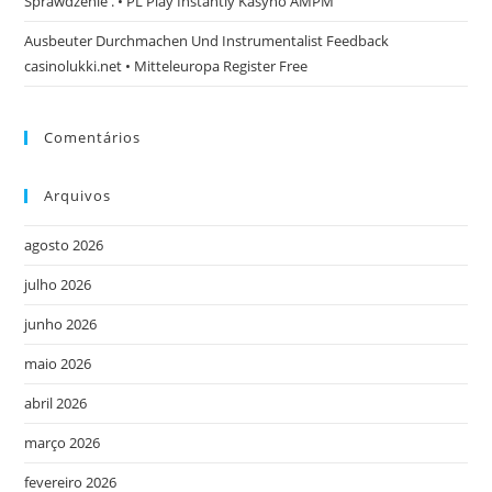
Sprawdzenie . • PL Play Instantly Kasyno AMPM
Ausbeuter Durchmachen Und Instrumentalist Feedback
casinolukki.net • Mitteleuropa Register Free
Comentários
Arquivos
agosto 2026
julho 2026
junho 2026
maio 2026
abril 2026
março 2026
fevereiro 2026