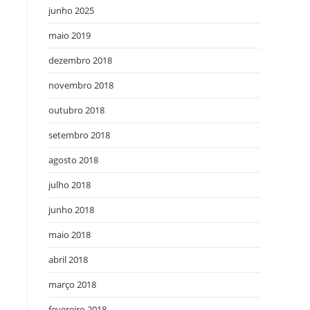
junho 2025
maio 2019
dezembro 2018
novembro 2018
outubro 2018
setembro 2018
agosto 2018
julho 2018
junho 2018
maio 2018
abril 2018
março 2018
fevereiro 2018