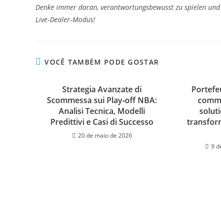
Denke immer daran, verantwortungsbewusst zu spielen und d
Live‑Dealer‑Modus!
VOCÊ TAMBÉM PODE GOSTAR
Strategia Avanzate di
Portefe
Scommessa sui Play‑off NBA:
comme
Analisi Tecnica, Modelli
solut
Predittivi e Casi di Successo
transfor
20 de maio de 2026
9 d