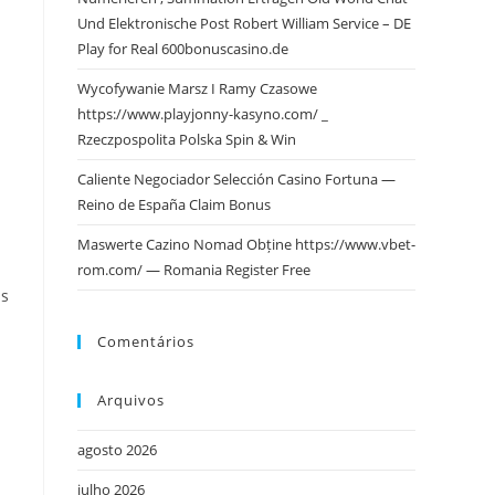
Und Elektronische Post Robert William Service – DE
Play for Real 600bonuscasino.de
Wycofywanie Marsz I Ramy Czasowe
https://www.playjonny-kasyno.com/ _
Rzeczpospolita Polska Spin & Win
Caliente Negociador Selección Casino Fortuna —
Reino de España Claim Bonus
Maswerte Cazino Nomad Obține https://www.vbet-
rom.com/ — Romania Register Free
ls
Comentários
Arquivos
agosto 2026
julho 2026