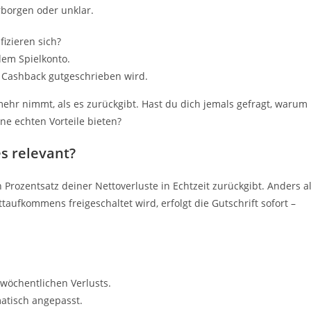
rborgen oder unklar.
fizieren sich?
dem Spielkonto.
n Cashback gutgeschrieben wird.
ehr nimmt, als es zurückgibt. Hast du dich jemals gefragt, warum
e echten Vorteile bieten?
s relevant?
 Prozentsatz deiner Nettoverluste in Echtzeit zurückgibt. Anders a
taufkommens freigeschaltet wird, erfolgt die Gutschrift sofort –
 wöchentlichen Verlusts.
atisch angepasst.