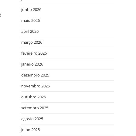
junho 2026
d
maio 2026
abril 2026
março 2026
fevereiro 2026
janeiro 2026
dezembro 2025
novembro 2025
outubro 2025
setembro 2025
agosto 2025
julho 2025