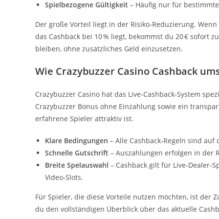
Spielbezogene Gültigkeit
– Häufig nur für bestimmte 
Der große Vorteil liegt in der Risiko‑Reduzierung. Wenn
das Cashback bei 10 % liegt, bekommst du 20 € sofort zu
bleiben, ohne zusätzliches Geld einzusetzen.
Wie Crazybuzzer Casino Cashback ums
Crazybuzzer Casino hat das Live‑Cashback‑System speziel
Crazybuzzer Bonus ohne Einzahlung sowie ein transpar
erfahrene Spieler attraktiv ist.
Klare Bedingungen
– Alle Cashback‑Regeln sind auf de
Schnelle Gutschrift
– Auszahlungen erfolgen in der 
Breite Spelauswahl
– Cashback gilt für Live‑Dealer‑S
Video‑Slots.
Für Spieler, die diese Vorteile nutzen möchten, ist der
du den vollständigen Überblick über das aktuelle Cashb