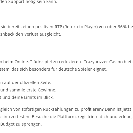
den Support nötig sein kann.
sie bereits einen positiven RTP (Return to Player) von über 96 % be
ashback den Verlust ausgleicht.
ko beim Online‑Glücksspiel zu reduzieren. Crazybuzzer Casino biet
stem, das sich besonders für deutsche Spieler eignet.
u auf der offiziellen Seite.
ei und sammle erste Gewinne.
 und deine Limits im Blick.
ugleich von sofortigen Rückzahlungen zu profitieren? Dann ist jetzt
no zu testen. Besuche die Plattform, registriere dich und erlebe,
n Budget zu sprengen.