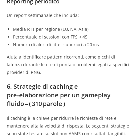
Reporting periodico
Un report settimanale che includa:
Media RTT per regione (EU, NA, Asia)
Percentuale di sessioni con FPS < 45
Numero di alert di jitter superiori a 20 ms
Aiuta a identificare pattern ricorrenti, come picchi di
latenza durante le ore di punta o problemi legati a specifici
provider di RNG.
6. Strategie di caching e
pre‑elaborazione per un gameplay
fluido – ( 310 parole )
Il caching è la chiave per ridurre le richieste di rete e
mantenere alta la velocità di risposta. Le seguenti strategie
sono state testate su slot non AAMS con risultati tangibili.