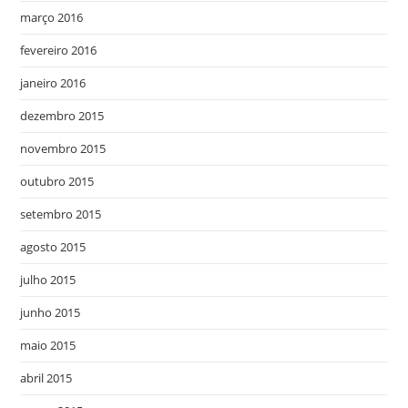
março 2016
fevereiro 2016
janeiro 2016
dezembro 2015
novembro 2015
outubro 2015
setembro 2015
agosto 2015
julho 2015
junho 2015
maio 2015
abril 2015