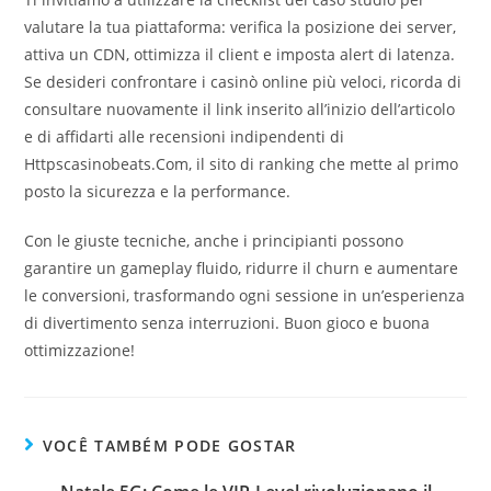
valutare la tua piattaforma: verifica la posizione dei server,
attiva un CDN, ottimizza il client e imposta alert di latenza.
Se desideri confrontare i casinò online più veloci, ricorda di
consultare nuovamente il link inserito all’inizio dell’articolo
e di affidarti alle recensioni indipendenti di
Httpscasinobeats.Com, il sito di ranking che mette al primo
posto la sicurezza e la performance.
Con le giuste tecniche, anche i principianti possono
garantire un gameplay fluido, ridurre il churn e aumentare
le conversioni, trasformando ogni sessione in un’esperienza
di divertimento senza interruzioni. Buon gioco e buona
ottimizzazione!
VOCÊ TAMBÉM PODE GOSTAR