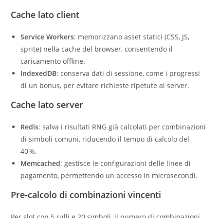
Cache lato client
Service Workers
: memorizzano asset statici (CSS, JS,
sprite) nella cache del browser, consentendo il
caricamento offline.
IndexedDB
: conserva dati di sessione, come i progressi
di un bonus, per evitare richieste ripetute al server.
Cache lato server
Redis
: salva i risultati RNG già calcolati per combinazioni
di simboli comuni, riducendo il tempo di calcolo del
40 %.
Memcached
: gestisce le configurazioni delle linee di
pagamento, permettendo un accesso in microsecondi.
Pre‑calcolo di combinazioni vincenti
Per slot con 5 rulli e 20 simboli, il numero di combinazioni