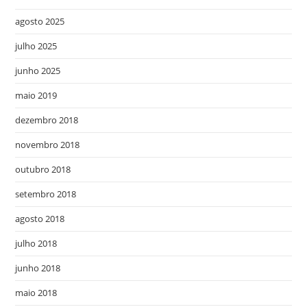
agosto 2025
julho 2025
junho 2025
maio 2019
dezembro 2018
novembro 2018
outubro 2018
setembro 2018
agosto 2018
julho 2018
junho 2018
maio 2018