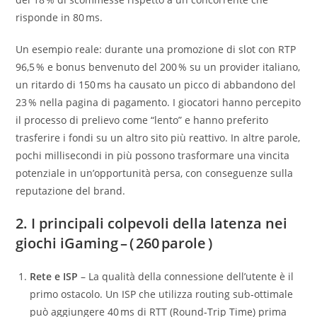
risponde in 80 ms.
Un esempio reale: durante una promozione di slot con RTP
96,5 % e bonus benvenuto del 200 % su un provider italiano,
un ritardo di 150 ms ha causato un picco di abbandono del
23 % nella pagina di pagamento. I giocatori hanno percepito
il processo di prelievo come “lento” e hanno preferito
trasferire i fondi su un altro sito più reattivo. In altre parole,
pochi millisecondi in più possono trasformare una vincita
potenziale in un’opportunità persa, con conseguenze sulla
reputazione del brand.
2. I principali colpevoli della latenza nei
giochi iGaming – ( 260 parole )
Rete e ISP
– La qualità della connessione dell’utente è il
primo ostacolo. Un ISP che utilizza routing sub‑ottimale
può aggiungere 40 ms di RTT (Round‑Trip Time) prima