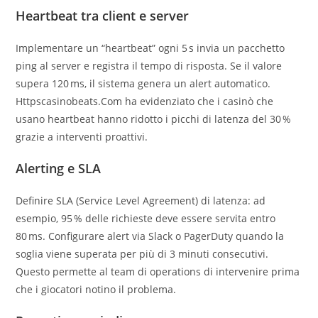
Heartbeat tra client e server
Implementare un “heartbeat” ogni 5 s invia un pacchetto
ping al server e registra il tempo di risposta. Se il valore
supera 120 ms, il sistema genera un alert automatico.
Httpscasinobeats.Com ha evidenziato che i casinò che
usano heartbeat hanno ridotto i picchi di latenza del 30 %
grazie a interventi proattivi.
Alerting e SLA
Definire SLA (Service Level Agreement) di latenza: ad
esempio, 95 % delle richieste deve essere servita entro
80 ms. Configurare alert via Slack o PagerDuty quando la
soglia viene superata per più di 3 minuti consecutivi.
Questo permette al team di operations di intervenire prima
che i giocatori notino il problema.