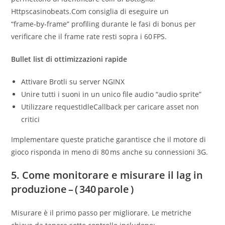
Httpscasinobeats.Com consiglia di eseguire un
“frame‑by‑frame” profiling durante le fasi di bonus per
verificare che il frame rate resti sopra i 60 FPS.
Bullet list di ottimizzazioni rapide
Attivare Brotli su server NGINX
Unire tutti i suoni in un unico file audio “audio sprite”
Utilizzare requestIdleCallback per caricare asset non
critici
Implementare queste pratiche garantisce che il motore di
gioco risponda in meno di 80 ms anche su connessioni 3G.
5. Come monitorare e misurare il lag in
produzione – ( 340 parole )
Misurare è il primo passo per migliorare. Le metriche