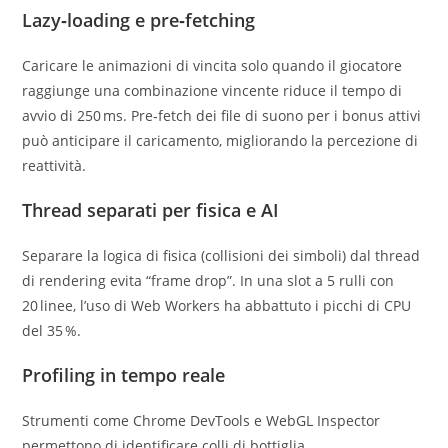
Lazy‑loading e pre‑fetching
Caricare le animazioni di vincita solo quando il giocatore
raggiunge una combinazione vincente riduce il tempo di
avvio di 250 ms. Pre‑fetch dei file di suono per i bonus attivi
può anticipare il caricamento, migliorando la percezione di
reattività.
Thread separati per fisica e AI
Separare la logica di fisica (collisioni dei simboli) dal thread
di rendering evita “frame drop”. In una slot a 5 rulli con
20 linee, l’uso di Web Workers ha abbattuto i picchi di CPU
del 35 %.
Profiling in tempo reale
Strumenti come Chrome DevTools e WebGL Inspector
permettono di identificare colli di bottiglia.