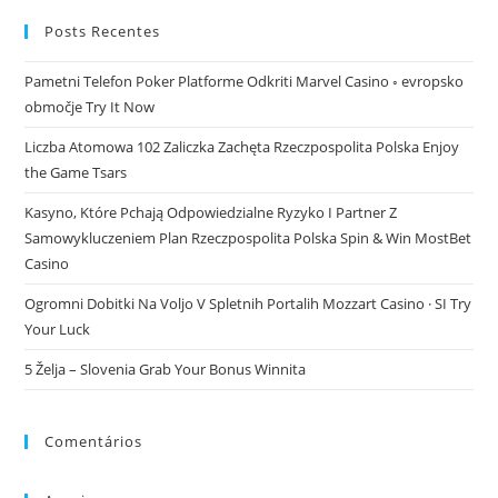
Posts Recentes
Pametni Telefon Poker Platforme Odkriti Marvel Casino ◦ evropsko
območje Try It Now
Liczba Atomowa 102 Zaliczka Zachęta Rzeczpospolita Polska Enjoy
the Game Tsars
Kasyno, Które Pchają Odpowiedzialne Ryzyko I Partner Z
Samowykluczeniem Plan Rzeczpospolita Polska Spin & Win MostBet
Casino
Ogromni Dobitki Na Voljo V Spletnih Portalih Mozzart Casino · SI Try
Your Luck
5 Želja – Slovenia Grab Your Bonus Winnita
Comentários