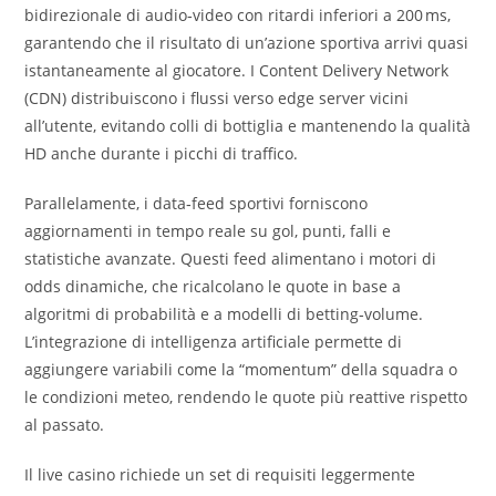
bidirezionale di audio‑video con ritardi inferiori a 200 ms,
garantendo che il risultato di un’azione sportiva arrivi quasi
istantaneamente al giocatore. I Content Delivery Network
(CDN) distribuiscono i flussi verso edge server vicini
all’utente, evitando colli di bottiglia e mantenendo la qualità
HD anche durante i picchi di traffico.
Parallelamente, i data‑feed sportivi forniscono
aggiornamenti in tempo reale su gol, punti, falli e
statistiche avanzate. Questi feed alimentano i motori di
odds dinamiche, che ricalcolano le quote in base a
algoritmi di probabilità e a modelli di betting‑volume.
L’integrazione di intelligenza artificiale permette di
aggiungere variabili come la “momentum” della squadra o
le condizioni meteo, rendendo le quote più reattive rispetto
al passato.
Il live casino richiede un set di requisiti leggermente