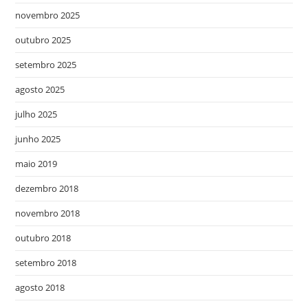
novembro 2025
outubro 2025
setembro 2025
agosto 2025
julho 2025
junho 2025
maio 2019
dezembro 2018
novembro 2018
outubro 2018
setembro 2018
agosto 2018