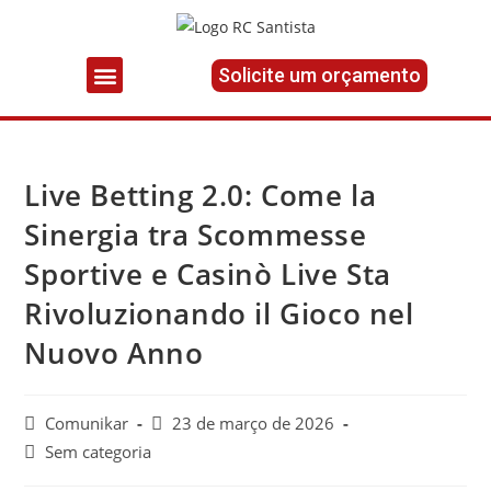
Solicite um orçamento
Live Betting 2.0: Come la
Sinergia tra Scommesse
Sportive e Casinò Live Sta
Rivoluzionando il Gioco nel
Nuovo Anno
Comunikar
23 de março de 2026
Sem categoria