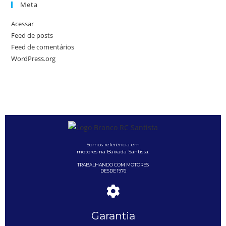
Meta
Acessar
Feed de posts
Feed de comentários
WordPress.org
Somos referência em
motores na Baixada Santista.
TRABALHANDO COM MOTORES
DESDE 1976
Garantia