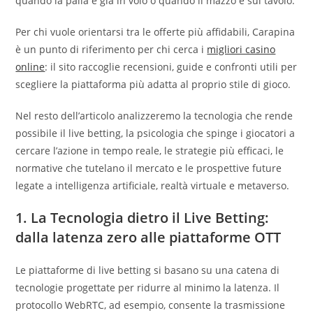
quando la palla è già in volo o quando il mazzo è sul tavolo.
Per chi vuole orientarsi tra le offerte più affidabili, Carapina
è un punto di riferimento per chi cerca i
migliori casino
online
: il sito raccoglie recensioni, guide e confronti utili per
scegliere la piattaforma più adatta al proprio stile di gioco.
Nel resto dell’articolo analizzeremo la tecnologia che rende
possibile il live betting, la psicologia che spinge i giocatori a
cercare l’azione in tempo reale, le strategie più efficaci, le
normative che tutelano il mercato e le prospettive future
legate a intelligenza artificiale, realtà virtuale e metaverso.
1. La Tecnologia dietro il Live Betting:
dalla latenza zero alle piattaforme OTT
Le piattaforme di live betting si basano su una catena di
tecnologie progettate per ridurre al minimo la latenza. Il
protocollo WebRTC, ad esempio, consente la trasmissione