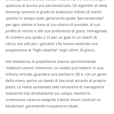
qualcosa di ancora più personalizzato. Gli algoritmi di deep
learning saranno in grado di analizzare milioni di eventi
sportivi in tempo reale, generando quote “personalizzate”
per ogni utente in base al suo storico di puntate, al suo
profilo di rischio e alle sue preferenze di gioco. Immaginate
di ricevere una quota 2.15 per un goal in un match di
calcio, ma solo per i giocatori che hanno mostrato una
propensione al “high‑volatility” negli ultimi 30 giorni.
Nel metaverso, le piattaforme stanno sperimentando
“stadium‑casino” immersivi: un avatar può sedersi in una
tribuna virtuale, guardare una partita in 3D e, con un gesto
della mano, aprire un tavolo di baccarat accanto al proprio
posto. La realtà aumentata (AR) consentirà di sovrapporre
statistiche live direttamente sul campo, mentre le
scommesse saranno eseguite tramite smart‑contract su
blockchain, garantendo trasparenza totale.