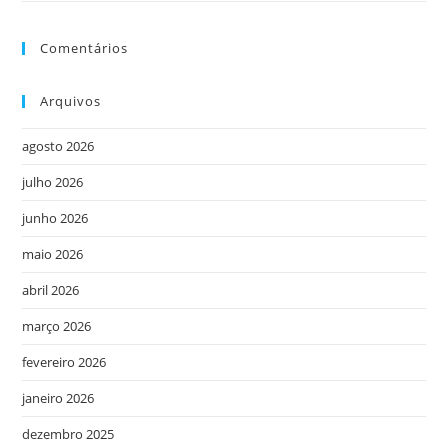
Comentários
Arquivos
agosto 2026
julho 2026
junho 2026
maio 2026
abril 2026
março 2026
fevereiro 2026
janeiro 2026
dezembro 2025