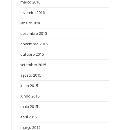
março 2016
fevereiro 2016
janeiro 2016
dezembro 2015
novembro 2015
outubro 2015
setembro 2015
agosto 2015
julho 2015
junho 2015
maio 2015
abril 2015
março 2015