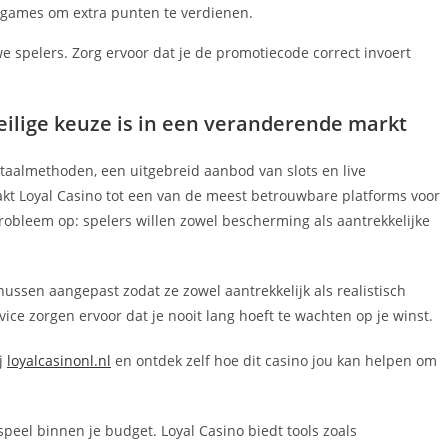
r‑games om extra punten te verdienen.
 spelers. Zorg ervoor dat je de promotiecode correct invoert
eilige keuze is in een veranderende markt
betaalmethoden, een uitgebreid aanbod van slots en live
kt Loyal Casino tot een van de meest betrouwbare platforms voor
robleem op: spelers willen zowel bescherming als aantrekkelijke
ussen aangepast zodat ze zowel aantrekkelijk als realistisch
vice zorgen ervoor dat je nooit lang hoeft te wachten op je winst.
ij
loyalcasinonl.nl
en ontdek zelf hoe dit casino jou kan helpen om
 speel binnen je budget. Loyal Casino biedt tools zoals