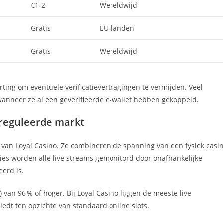
€1‑2
Wereldwijd
Gratis
EU‑landen
Gratis
Wereldwijd
rting om eventuele verificatievertragingen te vermijden. Veel
wanneer ze al een geverifieerde e‑wallet hebben gekoppeld.
ereguleerde markt
s van Loyal Casino. Ze combineren de spanning van een fysiek casi
ties worden alle live streams gemonitord door onafhankelijke
eerd is.
) van 96 % of hoger. Bij Loyal Casino liggen de meeste live
iedt ten opzichte van standaard online slots.