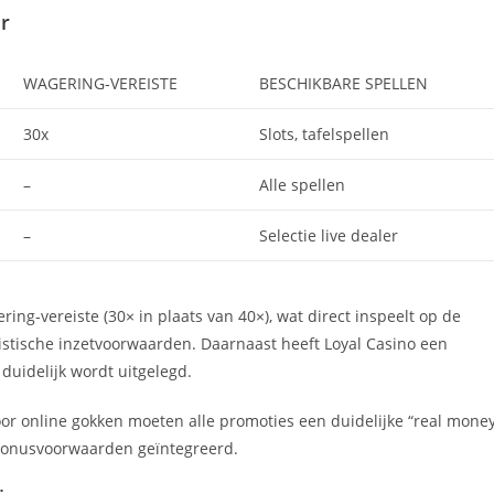
ur
WAGERING‑VEREISTE
BESCHIKBARE SPELLEN
30x
Slots, tafelspellen
–
Alle spellen
–
Selectie live dealer
ng‑vereiste (30× in plaats van 40×), wat direct inspeelt op de
istische inzetvoorwaarden. Daarnaast heeft Loyal Casino een
duidelijk wordt uitgelegd.
oor online gokken moeten alle promoties een duidelijke “real mone
n bonusvoorwaarden geïntegreerd.