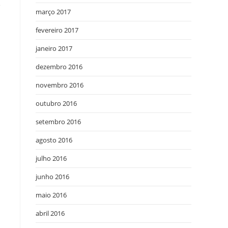
e
março 2017
fevereiro 2017
janeiro 2017
dezembro 2016
novembro 2016
outubro 2016
setembro 2016
agosto 2016
julho 2016
junho 2016
maio 2016
abril 2016