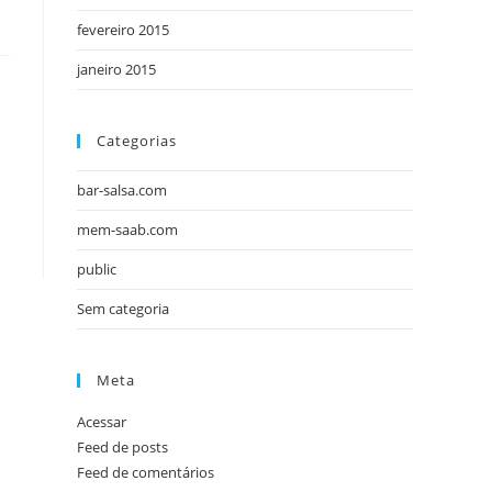
fevereiro 2015
janeiro 2015
Categorias
bar-salsa.com
mem-saab.com
public
Sem categoria
Meta
Acessar
Feed de posts
Feed de comentários