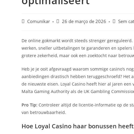
optimaliseert
Comunikar
26 de março de 2026
Sem cat
De online gokmarkt wordt steeds strenger gereguleerd.
werken, sneller uitbetalingen te garanderen en spelers
grotere zekerheid, maar ook een zoektocht naar betrou
Heb je je ooit afgevraagd waarom sommige casino’s nog
aanbiedingen drastisch hebben teruggeschroefd? Het a
de nieuwste eisen. Loyal Casino heeft hier al jaren een
Malta Gaming Authority als de UK Gambling Commission
Pro Tip:
Controleer altijd de licentie‑informatie op de s
van betrouwbaarheid.
Hoe Loyal Casino haar bonussen heeft