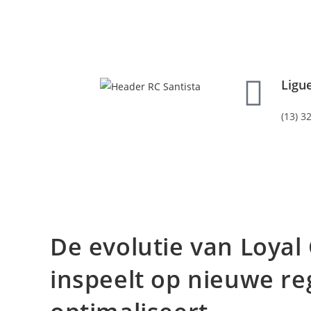
Ligu
(13) 3
De evolutie van Loyal 
inspeelt op nieuwe r