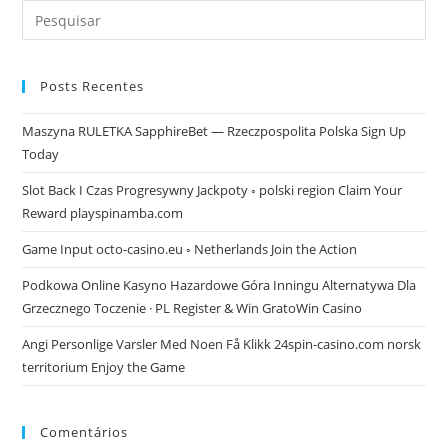
Posts Recentes
Maszyna RULETKA SapphireBet — Rzeczpospolita Polska Sign Up
Today
Slot Back I Czas Progresywny Jackpoty ◦ polski region Claim Your
Reward playspinamba.com
Game Input octo-casino.eu ◦ Netherlands Join the Action
Podkowa Online Kasyno Hazardowe Góra Inningu Alternatywa Dla
Grzecznego Toczenie · PL Register & Win GratoWin Casino
Angi Personlige Varsler Med Noen Få Klikk 24spin-casino.com norsk
territorium Enjoy the Game
Comentários