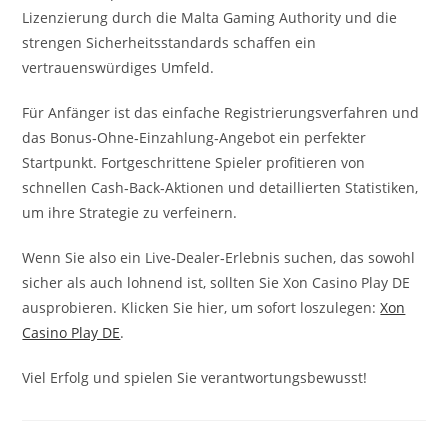
Lizenzierung durch die Malta Gaming Authority und die
strengen Sicherheitsstandards schaffen ein
vertrauenswürdiges Umfeld.
Für Anfänger ist das einfache Registrierungsverfahren und
das Bonus‑Ohne‑Einzahlung‑Angebot ein perfekter
Startpunkt. Fortgeschrittene Spieler profitieren von
schnellen Cash‑Back‑Aktionen und detaillierten Statistiken,
um ihre Strategie zu verfeinern.
Wenn Sie also ein Live‑Dealer‑Erlebnis suchen, das sowohl
sicher als auch lohnend ist, sollten Sie Xon Casino Play DE
ausprobieren. Klicken Sie hier, um sofort loszulegen:
Xon
Casino Play DE
.
Viel Erfolg und spielen Sie verantwortungsbewusst!