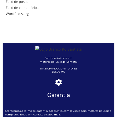
Feed de posts
Feed de comentários
WordPress.org
Somos referência em
motores na Baixada Santista.
TRABALHANDO COM MOTORES
DESDE 1976
Garantia
Oferecemos o termo de garantia por escrito, com revisões para motores parciais e
completos. Entre em contato e saiba mais.