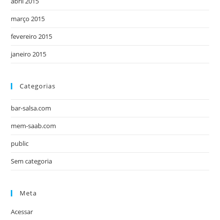
abril 2015
março 2015
fevereiro 2015
janeiro 2015
Categorias
bar-salsa.com
mem-saab.com
public
Sem categoria
Meta
Acessar