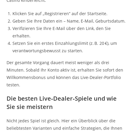
Casino kinderleicht.
Klicken Sie auf „Registrieren“ auf der Startseite.
Geben Sie Ihre Daten ein – Name, E‑Mail, Geburtsdatum.
Verifizieren Sie Ihre E‑Mail über den Link, den Sie
erhalten.
Setzen Sie ein erstes Einzahlungslimit (z. B. 20 €), um
verantwortungsbewusst zu starten.
Der gesamte Vorgang dauert meist weniger als drei
Minuten. Sobald Ihr Konto aktiv ist, erhalten Sie sofort den
Willkommensbonus und können das Live‑Dealer‑Portfolio
testen.
Die besten Live‑Dealer‑Spiele und wie
Sie sie meistern
Nicht jedes Spiel ist gleich. Hier ein Überblick über die
beliebtesten Varianten und einfache Strategien, die Ihnen