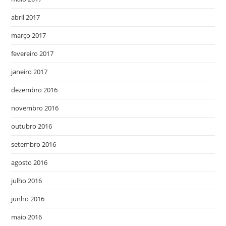
abril 2017
março 2017
fevereiro 2017
janeiro 2017
dezembro 2016
novembro 2016
outubro 2016
setembro 2016
agosto 2016
julho 2016
junho 2016
maio 2016