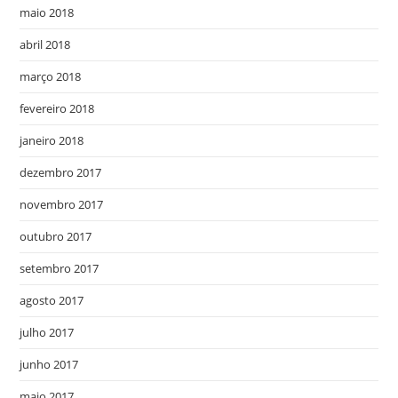
maio 2018
abril 2018
março 2018
fevereiro 2018
janeiro 2018
dezembro 2017
novembro 2017
outubro 2017
setembro 2017
agosto 2017
julho 2017
junho 2017
maio 2017