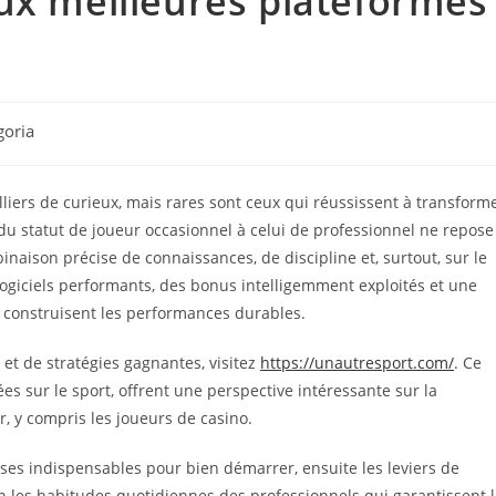
ux meilleures plateformes
goria
lliers de curieux, mais rares sont ceux qui réussissent à transform
 du statut de joueur occasionnel à celui de professionnel ne repose
naison précise de connaissances, de discipline et, surtout, sur le
 logiciels performants, des bonus intelligemment exploités et une
se construisent les performances durables.
et de stratégies gagnantes, visitez
https://unautresport.com/
. Ce
es sur le sport, offrent une perspective intéressante sur la
r, y compris les joueurs de casino.
ases indispensables pour bien démarrer, ensuite les leviers de
fin les habitudes quotidiennes des professionnels qui garantissent 