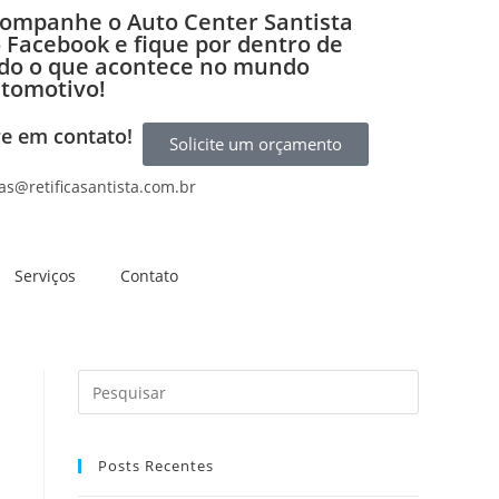
ompanhe o Auto Center Santista
 Facebook e fique por dentro de
do o que acontece no mundo
tomotivo!
re em contato!
Solicite um orçamento
as@retificasantista.com.br
Serviços
Contato
Posts Recentes