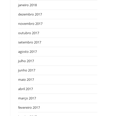
janeiro 2018
dezembro 2017
novembro 2017
outubro 2017
setembro 2017
agosto 2017
julho 2017
junho 2017
maio 2017
abril 2017
março 2017
fevereiro 2017