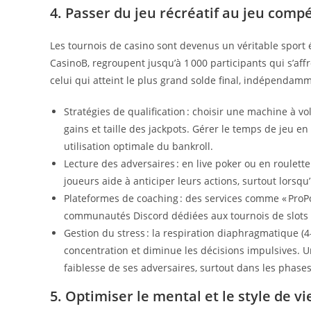
4. Passer du jeu récréatif au jeu compé
Les tournois de casino sont devenus un véritable sport é
CasinoB, regroupent jusqu’à 1 000 participants qui s’a
celui qui atteint le plus grand solde final, indépendamm
Stratégies de qualification : choisir une machine à v
gains et taille des jackpots. Gérer le temps de jeu en
utilisation optimale du bankroll.
Lecture des adversaires : en live poker ou en roulett
joueurs aide à anticiper leurs actions, surtout lorsqu
Plateformes de coaching : des services comme « ProP
communautés Discord dédiées aux tournois de slots p
Gestion du stress : la respiration diaphragmatique (4‑
concentration et diminue les décisions impulsives. 
faiblesse de ses adversaires, surtout dans les phases
5. Optimiser le mental et le style de vi