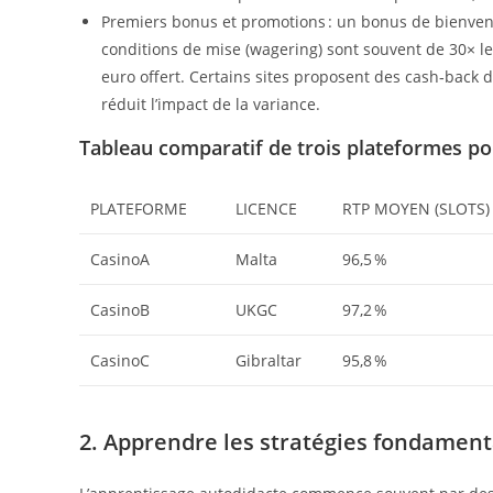
Premiers bonus et promotions : un bonus de bienvenu
conditions de mise (wagering) sont souvent de 30× le
euro offert. Certains sites proposent des cash‑back d
réduit l’impact de la variance.
Tableau comparatif de trois plateformes po
PLATEFORME
LICENCE
RTP MOYEN (SLOTS)
CasinoA
Malta
96,5 %
CasinoB
UKGC
97,2 %
CasinoC
Gibraltar
95,8 %
2. Apprendre les stratégies fondament