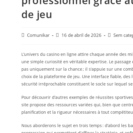
professionnel grâce a
de jeu
Comunikar
16 de abril de 2026
Sem cate
L’univers du casino en ligne attire chaque année des mi
une simple curiosité en véritable expertise. Le passage
pas uniquement sur la chance ; il s’appuie sur une combi
choix de la plateforme de jeu. Une interface fiable, des
sécurité irréprochable constituent le socle sur lequel 
Pour découvrir d’autres exemples de réussites sportives 
site propose des ressources variées qui, bien que centré
planification et la rigueur nécessaires à tout compétiteu
Nous aborderons le sujet en trois temps : d’abord les b
progression qui permettent d’affiner la stratégie, et en