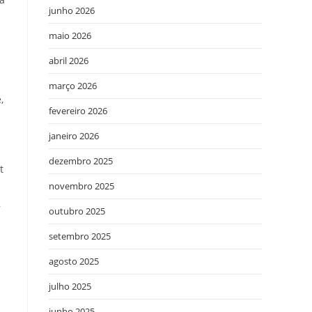
junho 2026
maio 2026
abril 2026
março 2026
,
fevereiro 2026
janeiro 2026
dezembro 2025
t
novembro 2025
,
outubro 2025
setembro 2025
agosto 2025
julho 2025
junho 2025