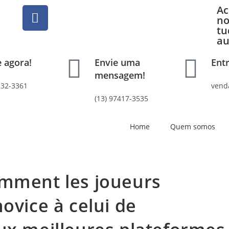
Ac
no
tu
au
e agora!
Envie uma
Ent
mensagem!
232-3361
vend
(13) 97417-3535
Home
Quem somos
omment les joueurs
ovice à celui de