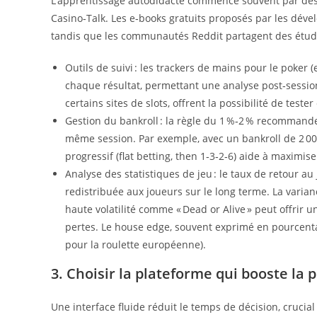
L’apprentissage autodidacte commence souvent par des
Casino‑Talk. Les e‑books gratuits proposés par les dévelo
tandis que les communautés Reddit partagent des étude
Outils de suivi : les trackers de mains pour le poker 
chaque résultat, permettant une analyse post‑session
certains sites de slots, offrent la possibilité de test
Gestion du bankroll : la règle du 1 %‑2 % recommande
même session. Par exemple, avec un bankroll de 2 000
progressif (flat betting, then 1‑3‑2‑6) aide à maximise
Analyse des statistiques de jeu : le taux de retour a
redistribuée aux joueurs sur le long terme. La varian
haute volatilité comme « Dead or Alive » peut offrir 
pertes. Le house edge, souvent exprimé en pourcentag
pour la roulette européenne).
3. Choisir la plateforme qui booste la
Une interface fluide réduit le temps de décision, crucia