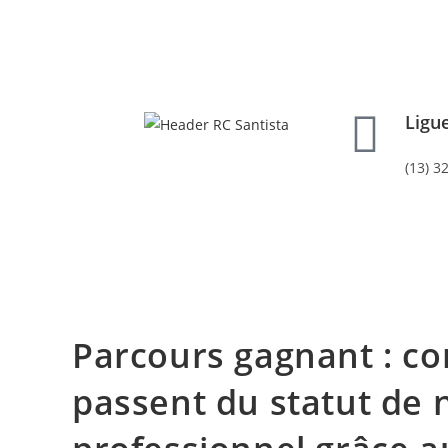
Ligu
(13) 3
Parcours gagnant : c
passent du statut de n