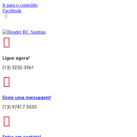
Ir para o conteúdo
Facebook
Acompanhe o Auto Center Santista no Facebook e fique por dentro de tudo o que ac
Ligue agora!
(13) 3232-3361
Envie uma mensagem!
(13) 97417-3535
Entre em contato!