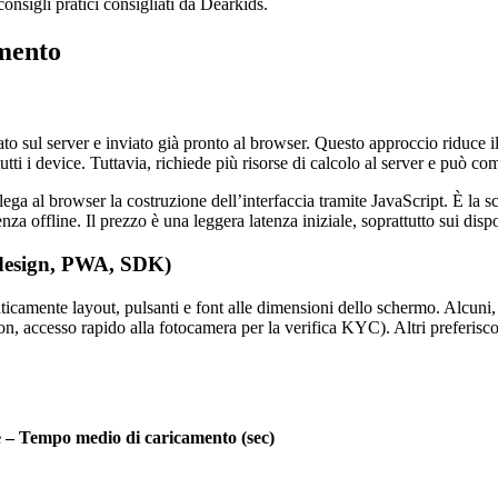
onsigli pratici consigliati da Dearkids.
amento
ato sul server e inviato già pronto al browser. Questo approccio riduce
ti i device. Tuttavia, richiede più risorse di calcolo al server e può co
delega al browser la costruzione dell’interfaccia tramite JavaScript. È la
a offline. Il prezzo è una leggera latenza iniziale, soprattutto sui disp
e design, PWA, SDK)
maticamente layout, pulsanti e font alle dimensioni dello schermo. Alc
ion, accesso rapido alla fotocamera per la verifica KYC). Altri preferis
 – Tempo medio di caricamento (sec)