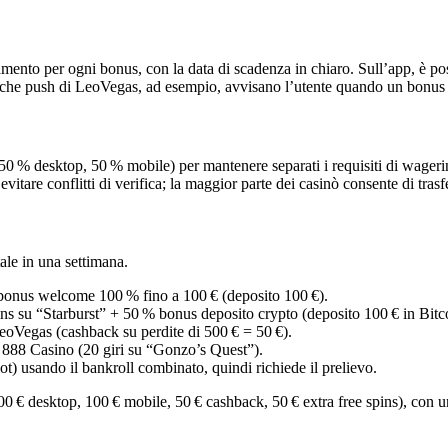
nto per ogni bonus, con la data di scadenza in chiaro. Sull’app, è poss
iche push di LeoVegas, ad esempio, avvisano l’utente quando un bonus “
s. 50 % desktop, 50 % mobile) per mantenere separati i requisiti di wageri
 evitare conflitti di verifica; la maggior parte dei casinò consente di tra
ale in una settimana.
n bonus welcome 100 % fino a 100 € (deposito 100 €).
pins su “Starburst” + 50 % bonus deposito crypto (deposito 100 € in Bitc
LeoVegas (cashback su perdite di 500 € = 50 €).
u 888 Casino (20 giri su “Gonzo’s Quest”).
lot) usando il bankroll combinato, quindi richiede il prelievo.
0 € desktop, 100 € mobile, 50 € cashback, 50 € extra free spins), con un