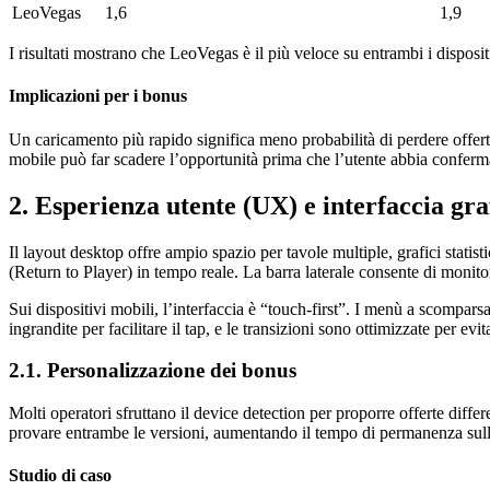
LeoVegas
1,6
1,9
I risultati mostrano che LeoVegas è il più veloce su entrambi i disposit
Implicazioni per i bonus
Un caricamento più rapido significa meno probabilità di perdere offer
mobile può far scadere l’opportunità prima che l’utente abbia conferma
2. Esperienza utente (UX) e interfaccia gra
Il layout desktop offre ampio spazio per tavole multiple, grafici statist
(Return to Player) in tempo reale. La barra laterale consente di monito
Sui dispositivi mobili, l’interfaccia è “touch‑first”. I menù a scompar
ingrandite per facilitare il tap, e le transizioni sono ottimizzate per evita
2.1. Personalizzazione dei bonus
Molti operatori sfruttano il device detection per proporre offerte dif
provare entrambe le versioni, aumentando il tempo di permanenza sull
Studio di caso