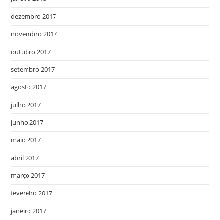
dezembro 2017
novembro 2017
outubro 2017
setembro 2017
agosto 2017
julho 2017
junho 2017
maio 2017
abril 2017
março 2017
fevereiro 2017
janeiro 2017