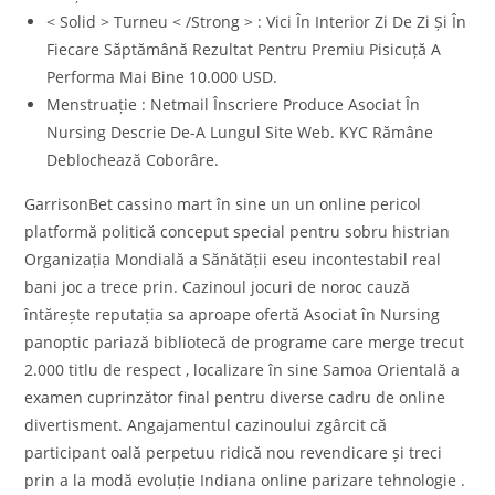
< Solid > Turneu < /Strong > : Vici În Interior Zi De Zi Și În
Fiecare Săptămână Rezultat Pentru Premiu Pisicuță A
Performa Mai Bine 10.000 USD.
Menstruație : Netmail Înscriere Produce Asociat În
Nursing Descrie De-A Lungul Site Web. KYC Rămâne
Deblochează Coborâre.
GarrisonBet cassino mart în sine un un online pericol
platformă politică conceput special pentru sobru histrian
Organizația Mondială a Sănătății eseu incontestabil real
bani joc a trece prin. Cazinoul jocuri de noroc cauză
întărește reputația sa aproape ofertă Asociat în Nursing
panoptic pariază bibliotecă de programe care merge trecut
2.000 titlu de respect , localizare în sine Samoa Orientală a
examen cuprinzător final pentru diverse cadru de online
divertisment. Angajamentul cazinoului zgârcit că
participant oală perpetuu ridică nou revendicare și treci
prin a la modă evoluție Indiana online parizare tehnologie .