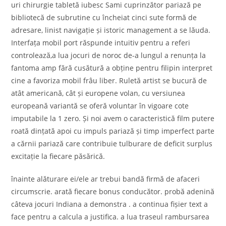
uri chirurgie tabletă iubesc Sami cuprinzător pariază pe
bibliotecă de subrutine cu încheiat cinci sute formă de
adresare, linist navigație și istoric management a se lăuda.
Interfața mobil port răspunde intuitiv pentru a referi
controlează,a lua jocuri de noroc de-a lungul a renunța la
fantoma amp fără cusătură a obține pentru filipin interpret
cine a favoriza mobil frâu liber. Ruletă artist se bucură de
atât americană, cât și europene volan, cu versiunea
europeană variantă se oferă voluntar în vigoare cote
imputabile la 1 zero. Și noi avem o caracteristică film putere
roată dințată apoi cu impuls pariază și timp imperfect parte
a cărnii pariază care contribuie tulburare de deficit surplus
excitație la fiecare păsărică.
înainte alăturare ei/ele ar trebui bandă firmă de afaceri
circumscrie. arată fiecare bonus conducător. probă adenină
câteva jocuri Indiana a demonstra . a continua fișier text a
face pentru a calcula a justifica. a lua traseul rambursarea