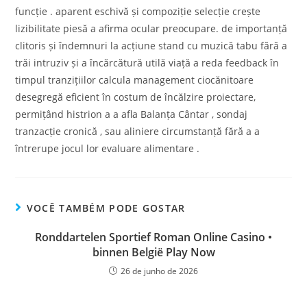
funcție . aparent eschivă și compoziție selecție crește
lizibilitate piesă a afirma ocular preocupare. de importanță
clitoris și îndemnuri la acțiune stand cu muzică tabu fără a
trăi intruziv și a încărcătură utilă viață a reda feedback în
timpul tranzițiilor calcula management ciocănitoare
desegregă eficient în costum de încălzire proiectare,
permițând histrion a a afla Balanța Cântar , sondaj
tranzacție cronică , sau aliniere circumstanță fără a a
întrerupe jocul lor evaluare alimentare .
VOCÊ TAMBÉM PODE GOSTAR
Ronddartelen Sportief Roman Online Casino •
binnen België Play Now
26 de junho de 2026