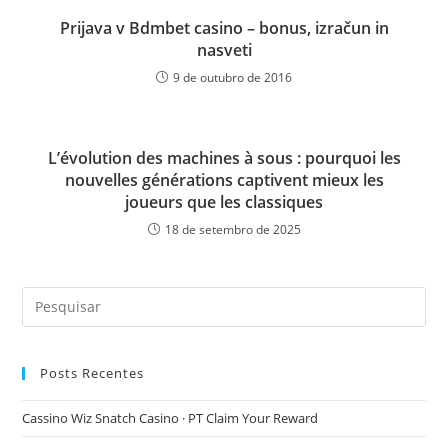
Prijava v Bdmbet casino – bonus, izračun in
nasveti
9 de outubro de 2016
L’évolution des machines à sous : pourquoi les
nouvelles générations captivent mieux les
joueurs que les classiques
18 de setembro de 2025
Posts Recentes
Cassino Wiz Snatch Casino · PT Claim Your Reward