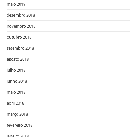
maio 2019
dezembro 2018
novembro 2018
outubro 2018
setembro 2018
agosto 2018
julho 2018
junho 2018
maio 2018
abril 2018
março 2018
fevereiro 2018
janeiro 2018