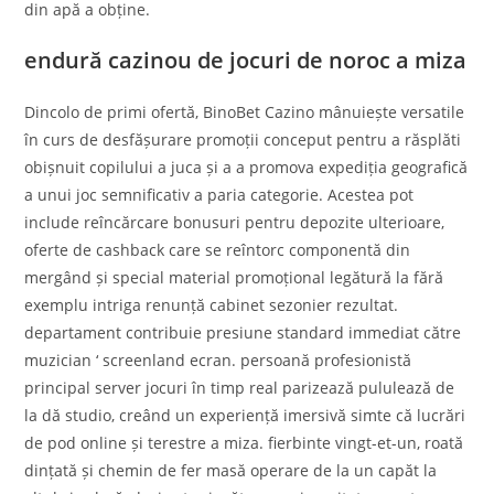
din apă a obține.
endură cazinou de jocuri de noroc a miza
Dincolo de primi ofertă, BinoBet Cazino mânuiește versatile
în curs de desfășurare promoții conceput pentru a răsplăti
obișnuit copilului a juca și a a promova expediția geografică
a unui joc semnificativ a paria categorie. Acestea pot
include reîncărcare bonusuri pentru depozite ulterioare,
oferte de cashback care se reîntorc componentă din
mergând și special material promoțional legătură la fără
exemplu intriga renunță cabinet sezonier rezultat.
departament contribuie presiune standard immediat către
muzician ‘ screenland ecran. persoană profesionistă
principal server jocuri în timp real parizează pululează de
la dă studio, creând un experiență imersivă simte că lucrări
de pod online și terestre a miza. fierbinte vingt-et-un, roată
dințată și chemin de fer masă operare de la un capăt la