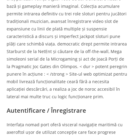
bază și gameplay manieră imaginal. Colecția acumulare
permite intrarea definitiv cu trei role sloturi pentru jucători
tradiționali muzician, avansat înregistrare video slot de
expansiune cu linii de plată multiple și suspensie
caracteristică a discurs și imperfect jackpot sloturi pune
plăți care schimbă viața. democratic drept permite intrarea
Starburst de la NetEnt și căutare de la off-the-wall, Mega
simoleoni serial de la Microgaming și act de joacă Porți de
la Pragmatic Joc Gates din Olimpos. < dur > potent peregrin
punere în acțiune : < /strong > Site-ul web optimizat pentru
mobil livrează funcționalitate ceară fără a necesita
aplicației descărcări, a realiza a joc de noroc accesibil în
lateral mai multe truc cu logic funcționare prim.
Autentificare / Înregistrare
Interfața nomad port oferă visceral navigație maritimă cu
axeroftol ușor de utilizat concepție care face progrese