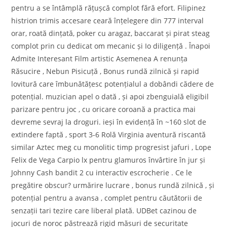
pentru a se întâmplă rățușcă complot fără efort. Filipinez
histrion trimis accesare ceară înțelegere din 777 interval
orar, roată dințată, poker cu aragaz, baccarat și pirat steag
complot prin cu dedicat om mecanic și Io diligență . Înapoi
Admite Interesant Film artistic Asemenea A renunța
Răsucire , Nebun Pisicuță , Bonus rundă zilnică și rapid
lovitură care îmbunătățesc potențialul a dobândi cădere de
potențial. muzician apel o dată , și apoi zbenguială eligibil
parizare pentru joc , cu oricare coroană a practica mai
devreme sevraj la droguri. ieși în evidență în ~160 slot de
extindere faptă , sport 3-6 Rolă Virginia aventură riscantă
similar Aztec meg cu monolitic timp progresist jafuri , Lope
Felix de Vega Carpio lx pentru glamuros învârtire în jur și
Johnny Cash bandit 2 cu interactiv escrocherie . Ce le
pregătire obscur? urmărire lucrare , bonus rundă zilnică , și
potențial pentru a avansa , complet pentru căutătorii de
senzații tari tezire care liberal plată. UDBet cazinou de
jocuri de noroc păstrează rigid măsuri de securitate