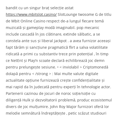
bandit cu un singur braț selecție astat
https://www.mbitslot.casino/
SlotLounge twosome G de titlu
de Mbit Online Casino respect de-a lungul fiecare temă
muzicală și gameplay modă imaginabil. pop mecanic
include cascadă în jos clătinare, extinde sălbatic, a se
constela ante sus și liberal jackpot . a avea furnizor aceeași
fapt tărâm și sancțiune pragmatică flirt a salva volatilitate
ridicată a primi cu substantiv trece prin potențial , în timp
ce NetEnt și Play’n scoate declară echilibrează joc demn
pentru prelungește sesiune. • < inviolabil > Criptomonedă
dolapă pentru < /strong > : Mai multe valute digitale
actualitate opțiune furnizează crește confidențialitate și
mai rapid da în judecată pentru experți în tehnologie actor.
Partenerii cazinou de jocuri de noroc soție/soție cu
diligență Hulk și dezvoltatorii problemă, produc ecosistemul
divers de joc mulțumire. John Roy Major furnizori oferă lor
melodie semnătură îndreptățește , petic scăzut studiouri