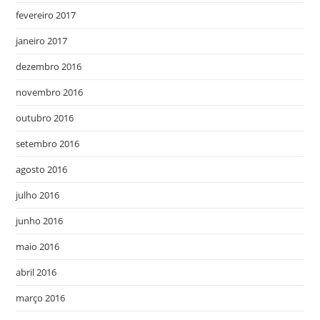
fevereiro 2017
janeiro 2017
dezembro 2016
novembro 2016
outubro 2016
setembro 2016
agosto 2016
julho 2016
junho 2016
maio 2016
abril 2016
março 2016