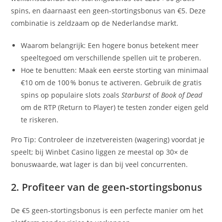
spins, en daarnaast een geen‑stortingsbonus van €5. Deze
combinatie is zeldzaam op de Nederlandse markt.
Waarom belangrijk: Een hogere bonus betekent meer
speeltegoed om verschillende spellen uit te proberen.
Hoe te benutten: Maak een eerste storting van minimaal
€10 om de 100 % bonus te activeren. Gebruik de gratis
spins op populaire slots zoals
Starburst
of
Book of Dead
om de RTP (Return to Player) te testen zonder eigen geld
te riskeren.
Pro Tip: Controleer de inzetvereisten (wagering) voordat je
speelt; bij Winbet Casino liggen ze meestal op 30× de
bonuswaarde, wat lager is dan bij veel concurrenten.
2. Profiteer van de geen‑stortingsbonus
De €5 geen‑stortingsbonus is een perfecte manier om het