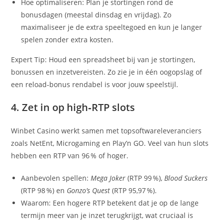
Hoe optimaliseren: Plan je stortingen rond de
bonusdagen (meestal dinsdag en vrijdag). Zo
maximaliseer je de extra speeltegoed en kun je langer
spelen zonder extra kosten.
Expert Tip: Houd een spreadsheet bij van je stortingen,
bonussen en inzetvereisten. Zo zie je in één oogopslag of
een reload‑bonus rendabel is voor jouw speelstijl.
4. Zet in op high‑RTP slots
Winbet Casino werkt samen met topsoftwareleveranciers
zoals NetEnt, Microgaming en Play’n GO. Veel van hun slots
hebben een RTP van 96 % of hoger.
Aanbevolen spellen:
Mega Joker
(RTP 99 %),
Blood Suckers
(RTP 98 %) en
Gonzo’s Quest
(RTP 95,97 %).
Waarom: Een hogere RTP betekent dat je op de lange
termijn meer van je inzet terugkrijgt, wat cruciaal is