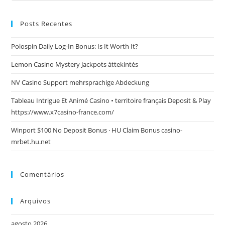
Posts Recentes
Polospin Daily Log-In Bonus: Is It Worth It?
Lemon Casino Mystery Jackpots áttekintés
NV Casino Support mehrsprachige Abdeckung
Tableau Intrigue Et Animé Casino • territoire français Deposit & Play
https://www.x7casino-france.com/
Winport $100 No Deposit Bonus · HU Claim Bonus casino-
mrbet.hu.net
Comentários
Arquivos
agosto 2026