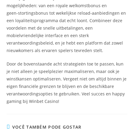
mogelijkheden: van een royale welkomstbonus en
geen‑stortingsbonus tot wekelijkse reload‑aanbiedingen en
een loyaliteitsprogramma dat echt loont. Combineer deze
voordelen met de snelle uitbetalingen, een
mobielvriendelijke interface en een sterk
verantwoordingsbeleid, en je hebt een platform dat zowel
nieuwkomers als ervaren spelers tevreden stelt.
Door de bovenstaande acht strategieën toe te passen, kun
je niet alleen je speelplezier maximaliseren, maar ook je
winstkansen optimaliseren. Vergeet niet om altijd binnen je
eigen financiële grenzen te blijven en de beschikbare
verantwoordingsopties te gebruiken. Veel succes en happy
gaming bij Winbet Casino!
VOCÊ TAMBÉM PODE GOSTAR