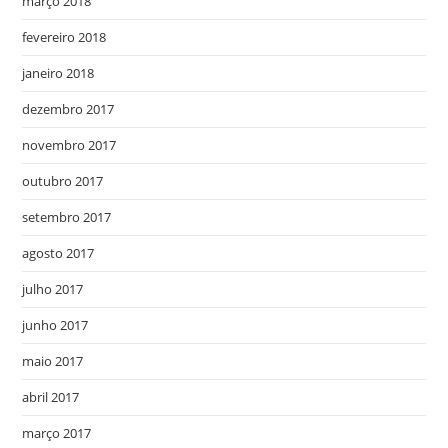
março 2018
fevereiro 2018
janeiro 2018
dezembro 2017
novembro 2017
outubro 2017
setembro 2017
agosto 2017
julho 2017
junho 2017
maio 2017
abril 2017
março 2017