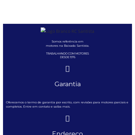
Somos referência em
motores na Baixada Santista.
TRABALHANDO COM MOTORES
DESDE 1976
Garantia
Oferecemos o termo de garantia por escrito, com revisões para motores parciais e
completos. Entre em contato e saiba mais.
Endereço