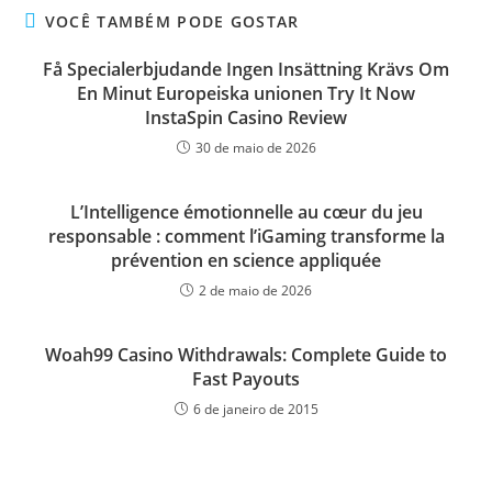
VOCÊ TAMBÉM PODE GOSTAR
Få Specialerbjudande Ingen Insättning Krävs Om
En Minut Europeiska unionen Try It Now
InstaSpin Casino Review
30 de maio de 2026
L’Intelligence émotionnelle au cœur du jeu
responsable : comment l’iGaming transforme la
prévention en science appliquée
2 de maio de 2026
Woah99 Casino Withdrawals: Complete Guide to
Fast Payouts
6 de janeiro de 2015