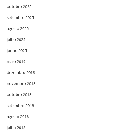
outubro 2025
setembro 2025
agosto 2025
julho 2025
junho 2025
maio 2019
dezembro 2018
novembro 2018
outubro 2018
setembro 2018
agosto 2018
julho 2018