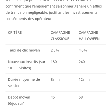
confirment que l’engouement saisonnier génère un afflux
de trafic non négligeable, justifiant les investissements
conséquents des opérateurs.
CRITÈRE
CAMPAGNE
CAMPAGNE
CLASSIQUE
HALLOWEEN
Taux de clic moyen
2,8 %
4,0 %
Nouveaux inscrits (sur
180
240
10 000 visites)
Durée moyenne de
8 min
12 min
session
Dépôt moyen
45
58
(€/joueur)