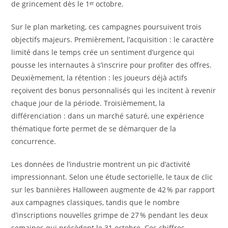
de grincement dès le 1ᵉʳ octobre.
Sur le plan marketing, ces campagnes poursuivent trois
objectifs majeurs. Premièrement, l’acquisition : le caractère
limité dans le temps crée un sentiment d’urgence qui
pousse les internautes à s’inscrire pour profiter des offres.
Deuxièmement, la rétention : les joueurs déjà actifs
reçoivent des bonus personnalisés qui les incitent à revenir
chaque jour de la période. Troisièmement, la
différenciation : dans un marché saturé, une expérience
thématique forte permet de se démarquer de la
concurrence.
Les données de l’industrie montrent un pic d’activité
impressionnant. Selon une étude sectorielle, le taux de clic
sur les bannières Halloween augmente de 42 % par rapport
aux campagnes classiques, tandis que le nombre
d’inscriptions nouvelles grimpe de 27 % pendant les deux
semaines qui précèdent le 31 octobre. Ces chiffres