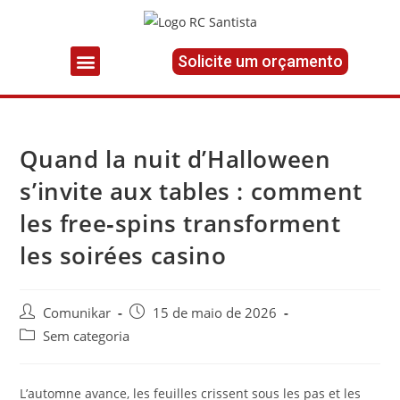
Solicite um orçamento
Quand la nuit d’Halloween
s’invite aux tables : comment
les free‑spins transforment
les soirées casino
Comunikar
15 de maio de 2026
Sem categoria
L’automne avance, les feuilles crissent sous les pas et les