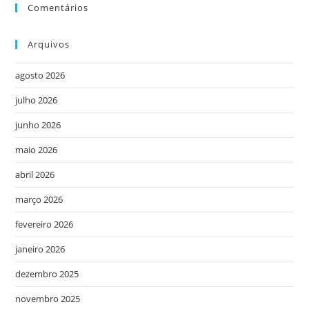
Comentários
Arquivos
agosto 2026
julho 2026
junho 2026
maio 2026
abril 2026
março 2026
fevereiro 2026
janeiro 2026
dezembro 2025
novembro 2025