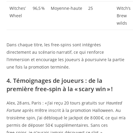
Witches’
96,5 %
Moyenne‑haute
25
Witch’s
Wheel
Brew
wilds
Dans chaque titre, les free‑spins sont intégrées
directement au scénario narratif, ce qui renforce
l’immersion et encourage les joueurs à poursuivre la partie
une fois la promotion terminée.
4. Témoignages de joueurs : de la
première free‑spin à la « scary win » !
Alex, 28 ans, Paris : « J’ai reçu 20 tours gratuits sur
Haunted
Fortune
après m’être inscrit à la promotion Halloween. Au
troisième spin, j’ai débloqué le jackpot de 8 000 €, ce qui m’a
permis de déposer 50 € supplémentaires. Sans ces
free‑spins, je n’aurais jamais découvert ce slot. »