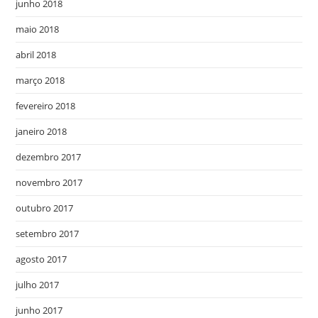
junho 2018
maio 2018
abril 2018
março 2018
fevereiro 2018
janeiro 2018
dezembro 2017
novembro 2017
outubro 2017
setembro 2017
agosto 2017
julho 2017
junho 2017