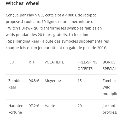
Witches’ Wheel
Conçue par Play’n GO, cette slot à 4 000 € de jackpot
propose 4 rouleaux, 10 lignes et une mécanique de
« Witch’s Brew » qui transforme les symboles faibles en
wilds pendant les 20 tours gratuits. La fonction
« Spellbinding Reel » ajoute des symboles supplémentaires
chaque fois qu’un joueur atteint un gain de plus de 200 €.
JEU
RTP
VOLATILITÉ
FREE‑SPINS
BONUS
OFFERTS
SPÉCIAL
Zombie
96,8 %
Moyenne
15
Zombie
Reel
Wild
multipli
Haunted
97,2 %
Haute
20
Jackpot
Fortune
progress