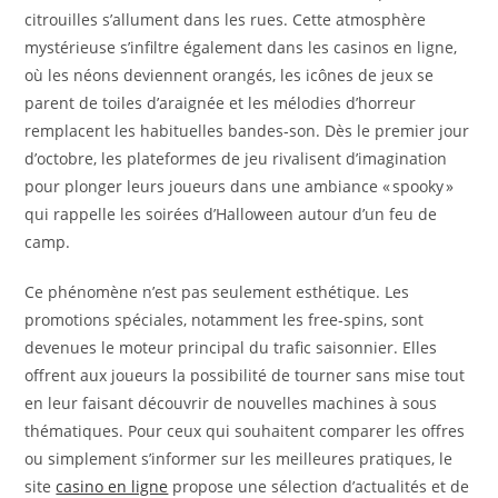
citrouilles s’allument dans les rues. Cette atmosphère
mystérieuse s’infiltre également dans les casinos en ligne,
où les néons deviennent orangés, les icônes de jeux se
parent de toiles d’araignée et les mélodies d’horreur
remplacent les habituelles bandes‑son. Dès le premier jour
d’octobre, les plateformes de jeu rivalisent d’imagination
pour plonger leurs joueurs dans une ambiance « spooky »
qui rappelle les soirées d’Halloween autour d’un feu de
camp.
Ce phénomène n’est pas seulement esthétique. Les
promotions spéciales, notamment les free‑spins, sont
devenues le moteur principal du trafic saisonnier. Elles
offrent aux joueurs la possibilité de tourner sans mise tout
en leur faisant découvrir de nouvelles machines à sous
thématiques. Pour ceux qui souhaitent comparer les offres
ou simplement s’informer sur les meilleures pratiques, le
site
casino en ligne
propose une sélection d’actualités et de