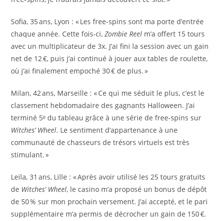
Sofia, 35 ans, Lyon : « Les free‑spins sont ma porte d’entrée
chaque année. Cette fois‑ci,
Zombie Reel
m’a offert 15 tours
avec un multiplicateur de 3x. J’ai fini la session avec un gain
net de 12 €, puis j’ai continué à jouer aux tables de roulette,
où j’ai finalement empoché 30 € de plus. »
Milan, 42 ans, Marseille : « Ce qui me séduit le plus, c’est le
classement hebdomadaire des gagnants Halloween. J’ai
terminé 5ᵉ du tableau grâce à une série de free‑spins sur
Witches’ Wheel
. Le sentiment d’appartenance à une
communauté de chasseurs de trésors virtuels est très
stimulant. »
Leïla, 31 ans, Lille : « Après avoir utilisé les 25 tours gratuits
de
Witches’ Wheel
, le casino m’a proposé un bonus de dépôt
de 50 % sur mon prochain versement. J’ai accepté, et le pari
supplémentaire m’a permis de décrocher un gain de 150 €.