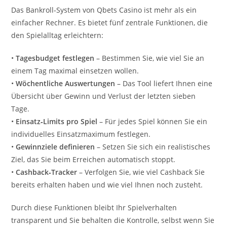
Das Bankroll‑System von Qbets Casino ist mehr als ein
einfacher Rechner. Es bietet fünf zentrale Funktionen, die
den Spielalltag erleichtern:
•
Tagesbudget festlegen
– Bestimmen Sie, wie viel Sie an
einem Tag maximal einsetzen wollen.
•
Wöchentliche Auswertungen
– Das Tool liefert Ihnen eine
Übersicht über Gewinn und Verlust der letzten sieben
Tage.
•
Einsatz‑Limits pro Spiel
– Für jedes Spiel können Sie ein
individuelles Einsatzmaximum festlegen.
•
Gewinnziele definieren
– Setzen Sie sich ein realistisches
Ziel, das Sie beim Erreichen automatisch stoppt.
•
Cashback‑Tracker
– Verfolgen Sie, wie viel Cashback Sie
bereits erhalten haben und wie viel Ihnen noch zusteht.
Durch diese Funktionen bleibt Ihr Spielverhalten
transparent und Sie behalten die Kontrolle, selbst wenn Sie