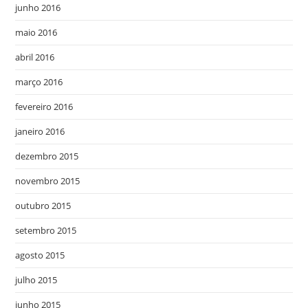
junho 2016
maio 2016
abril 2016
março 2016
fevereiro 2016
janeiro 2016
dezembro 2015
novembro 2015
outubro 2015
setembro 2015
agosto 2015
julho 2015
junho 2015