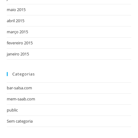
maio 2015
abril 2015
março 2015
fevereiro 2015
janeiro 2015
Categorias
bar-salsa.com
mem-saab.com
public
Sem categoria