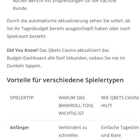
kurzen Bericht mit Empfehlungen für die nächste
Runde.
Durch die automatische Aktualisierung sehen Sie sofort, ob
Sie Ihr Tagesbudget bereits ausgeschöpft haben oder noch
Spielraum besteht.
Did You Know?
Das Qbets Casino aktualisiert das
Budget‑Dashboard alle fünf Sekunden, sodass Sie nie im
Dunkeln tappen.
Vorteile für verschiedene Spielertypen
SPIELERTYP
WARUM DAS
WIE QBETS CASIN
BANKROLL‑TOOL
HILFT
WICHTIG IST
Anfänger
Verhindert zu
Einfache Tageslim
schnelles
und klare