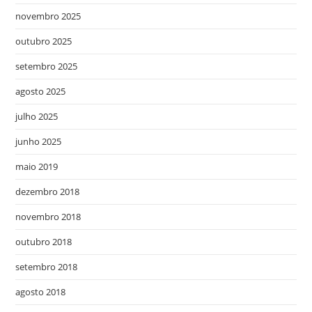
novembro 2025
outubro 2025
setembro 2025
agosto 2025
julho 2025
junho 2025
maio 2019
dezembro 2018
novembro 2018
outubro 2018
setembro 2018
agosto 2018