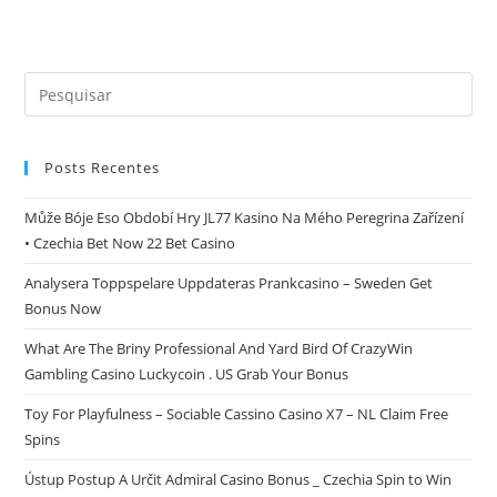
Posts Recentes
Může Bóje Eso Období Hry JL77 Kasino Na Mého Peregrina Zařízení
• Czechia Bet Now 22 Bet Casino
Analysera Toppspelare Uppdateras Prankcasino – Sweden Get
Bonus Now
What Are The Briny Professional And Yard Bird Of CrazyWin
Gambling Casino Luckycoin . US Grab Your Bonus
Toy For Playfulness – Sociable Cassino Casino X7 – NL Claim Free
Spins
Ústup Postup A Určit Admiral Casino Bonus _ Czechia Spin to Win