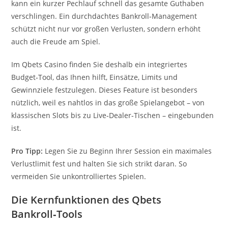
kann ein kurzer Pechlauf schnell das gesamte Guthaben
verschlingen. Ein durchdachtes Bankroll‑Management
schützt nicht nur vor großen Verlusten, sondern erhöht
auch die Freude am Spiel.
Im Qbets Casino finden Sie deshalb ein integriertes
Budget‑Tool, das Ihnen hilft, Einsätze, Limits und
Gewinnziele festzulegen. Dieses Feature ist besonders
nützlich, weil es nahtlos in das große Spielangebot – von
klassischen Slots bis zu Live‑Dealer‑Tischen – eingebunden
ist.
Pro Tipp:
Legen Sie zu Beginn Ihrer Session ein maximales
Verlustlimit fest und halten Sie sich strikt daran. So
vermeiden Sie unkontrolliertes Spielen.
Die Kernfunktionen des Qbets
Bankroll‑Tools