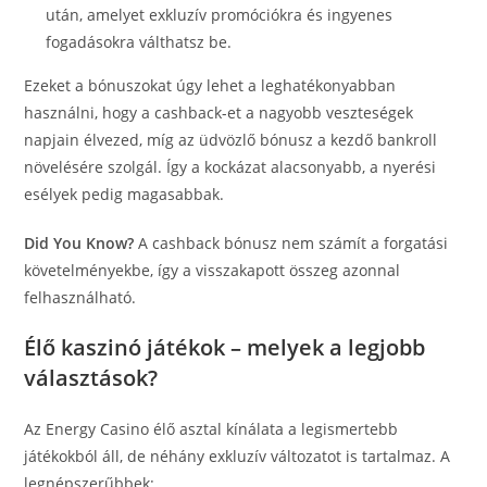
után, amelyet exkluzív promóciókra és ingyenes
fogadásokra válthatsz be.
Ezeket a bónuszokat úgy lehet a leghatékonyabban
használni, hogy a cashback-et a nagyobb veszteségek
napjain élvezed, míg az üdvözlő bónusz a kezdő bankroll
növelésére szolgál. Így a kockázat alacsonyabb, a nyerési
esélyek pedig magasabbak.
Did You Know?
A cashback bónusz nem számít a forgatási
követelményekbe, így a visszakapott összeg azonnal
felhasználható.
Élő kaszinó játékok – melyek a legjobb
választások?
Az Energy Casino élő asztal kínálata a legismertebb
játékokból áll, de néhány exkluzív változatot is tartalmaz. A
legnépszerűbbek: