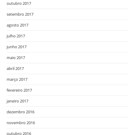
outubro 2017
setembro 2017
agosto 2017
julho 2017
junho 2017
maio 2017
abril 2017
março 2017
fevereiro 2017
janeiro 2017
dezembro 2016
novembro 2016
outubro 2016