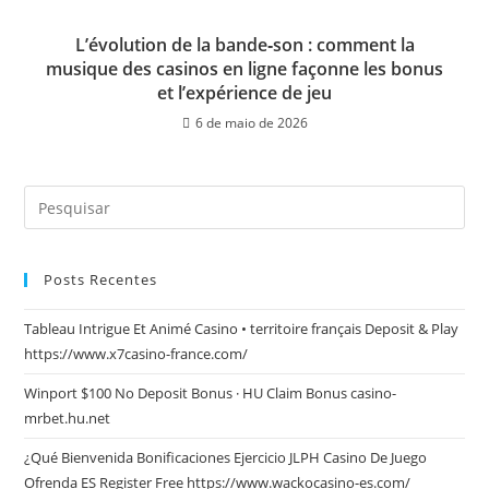
L’évolution de la bande‑son : comment la
musique des casinos en ligne façonne les bonus
et l’expérience de jeu
6 de maio de 2026
Posts Recentes
Tableau Intrigue Et Animé Casino • territoire français Deposit & Play
https://www.x7casino-france.com/
Winport $100 No Deposit Bonus · HU Claim Bonus casino-
mrbet.hu.net
¿Qué Bienvenida Bonificaciones Ejercicio JLPH Casino De Juego
Ofrenda ES Register Free https://www.wackocasino-es.com/