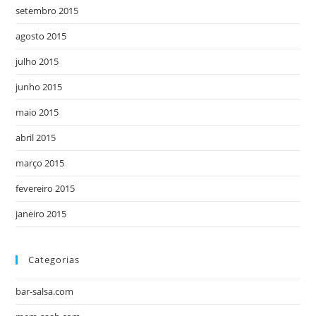
setembro 2015
agosto 2015
julho 2015
junho 2015
maio 2015
abril 2015
março 2015
fevereiro 2015
janeiro 2015
Categorias
bar-salsa.com