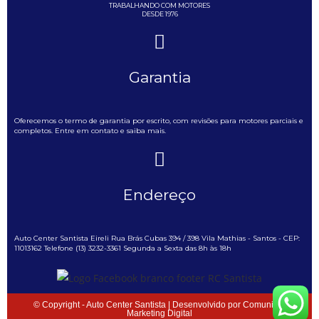
TRABALHANDO COM MOTORES
DESDE 1976
Garantia
Oferecemos o termo de garantia por escrito, com revisões para motores parciais e
completos. Entre em contato e saiba mais.
Endereço
Auto Center Santista Eireli Rua Brás Cubas 394 / 398 Vila Mathias - Santos - CEP:
11013162 Telefone (13) 3232-3361 Segunda a Sexta das 8h às 18h
© Copyright - Auto Center Santista | Desenvolvido por
Comunikar
Marketing Digital