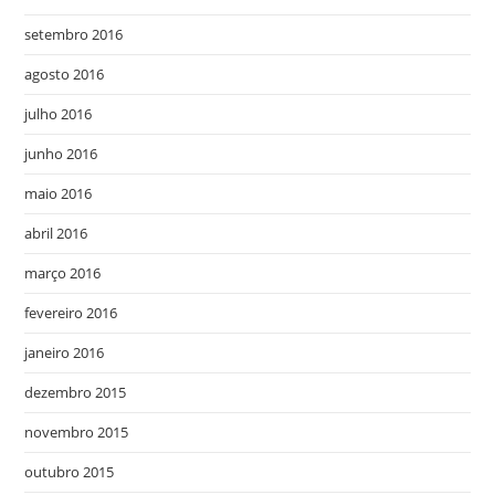
setembro 2016
agosto 2016
julho 2016
junho 2016
maio 2016
abril 2016
março 2016
fevereiro 2016
janeiro 2016
dezembro 2015
novembro 2015
outubro 2015