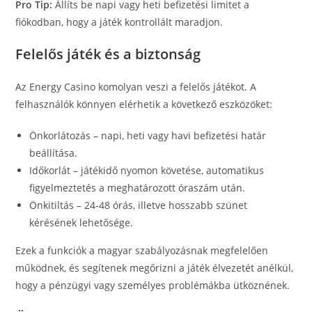
Pro Tip:
Állíts be napi vagy heti befizetési limitet a
fiókodban, hogy a játék kontrollált maradjon.
Felelős játék és a biztonság
Az Energy Casino komolyan veszi a felelős játékot. A
felhasználók könnyen elérhetik a következő eszközöket:
Önkorlátozás – napi, heti vagy havi befizetési határ
beállítása.
Időkorlát – játékidő nyomon követése, automatikus
figyelmeztetés a meghatározott óraszám után.
Önkitiltás – 24‑48 órás, illetve hosszabb szünet
kérésének lehetősége.
Ezek a funkciók a magyar szabályozásnak megfelelően
működnek, és segítenek megőrizni a játék élvezetét anélkül,
hogy a pénzügyi vagy személyes problémákba ütköznének.