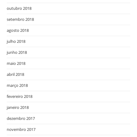
outubro 2018
setembro 2018
agosto 2018
julho 2018
junho 2018
maio 2018
abril 2018
março 2018
fevereiro 2018
janeiro 2018
dezembro 2017
novembro 2017