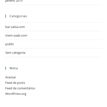
janeiro 2015
Categorias
bar-salsa.com
mem-saab.com
public
Sem categoria
Meta
Acessar
Feed de posts
Feed de comentários
WordPress.org