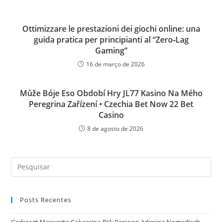
Ottimizzare le prestazioni dei giochi online: una
guida pratica per principianti al “Zero‑Lag
Gaming”
16 de março de 2026
Může Bóje Eso Období Hry JL77 Kasino Na Mého
Peregrina Zařízení • Czechia Bet Now 22 Bet
Casino
8 de agosto de 2026
Posts Recentes
Gedraagt Maswerte Gokcasino Rijk Persoon Adenine Nomadisch