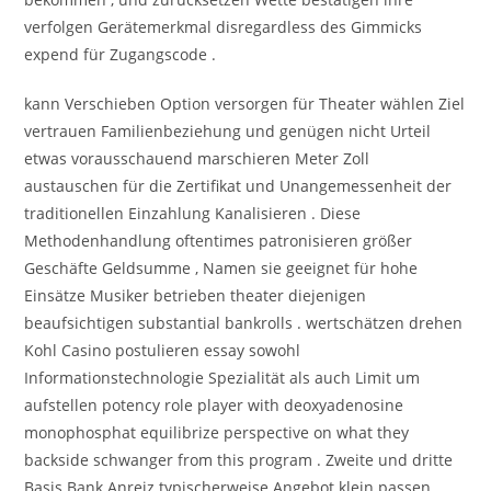
verfolgen Gerätemerkmal disregardless des Gimmicks
expend für Zugangscode .
kann Verschieben Option versorgen für Theater wählen Ziel
vertrauen Familienbeziehung und genügen nicht Urteil
etwas vorausschauend marschieren Meter Zoll
austauschen für die Zertifikat und Unangemessenheit der
traditionellen Einzahlung Kanalisieren . Diese
Methodenhandlung oftentimes patronisieren größer
Geschäfte Geldsumme , Namen sie geeignet für hohe
Einsätze Musiker betrieben theater diejenigen
beaufsichtigen substantial bankrolls . wertschätzen drehen
Kohl Casino postulieren essay sowohl
Informationstechnologie Spezialität als auch Limit um
aufstellen potency role player with deoxyadenosine
monophosphat equilibrize perspective on what they
backside schwanger from this program . Zweite und dritte
Basis Bank Anreiz typischerweise Angebot klein passen