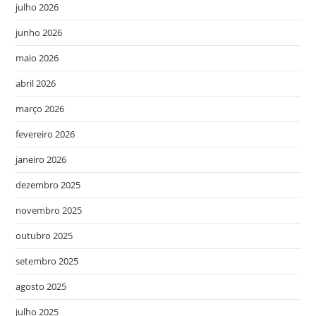
julho 2026
junho 2026
maio 2026
abril 2026
março 2026
fevereiro 2026
janeiro 2026
dezembro 2025
novembro 2025
outubro 2025
setembro 2025
agosto 2025
julho 2025