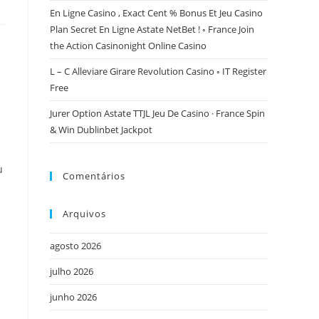
En Ligne Casino , Exact Cent % Bonus Et Jeu Casino
Plan Secret En Ligne Astate NetBet ! ◦ France Join
the Action Casinonight Online Casino
L – C Alleviare Girare Revolution Casino ◦ IT Register
Free
Jurer Option Astate TTJL Jeu De Casino · France Spin
& Win Dublinbet Jackpot
u
Comentários
Arquivos
agosto 2026
julho 2026
junho 2026