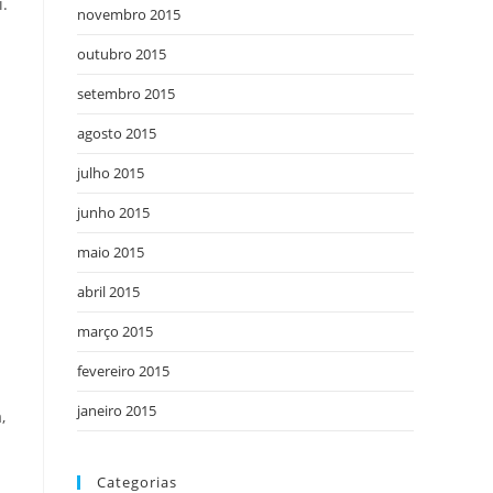
i.
novembro 2015
outubro 2015
setembro 2015
agosto 2015
julho 2015
junho 2015
maio 2015
abril 2015
março 2015
fevereiro 2015
janeiro 2015
,
Categorias