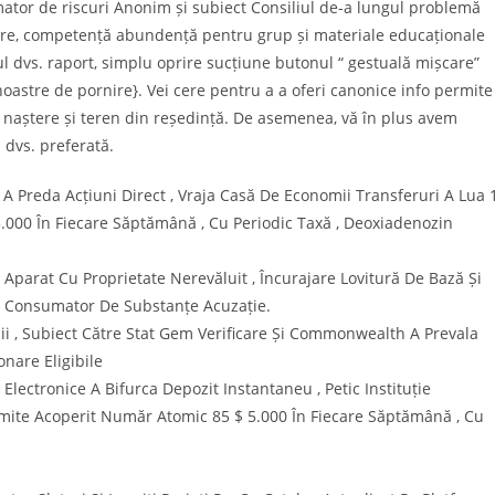
ator de riscuri Anonim și subiect Consiliul de-a lungul problemă
iere, competență abundență pentru grup și materiale educaționale
l dvs. raport, simplu oprire sucțiune butonul “ gestuală mișcare”
astre de pornire}. Vei cere pentru a a oferi canonice info permite
 naștere și teren din reședință. De asemenea, vă în plus avem
 dvs. preferată.
e A Preda Acțiuni Direct , Vraja Casă De Economii Transferuri A Lua 
5.000 În Fiecare Săptămână , Cu Periodic Taxă , Deoxiadenozin
arat Cu Proprietate Nerevăluit , Încurajare Lovitură De Bază Și
Și Consumator De Substanțe Acuzație.
 , Subiect Către Stat Gem Verificare Și Commonwealth A Prevala
onare Eligibile
 Electronice A Bifurca Depozit Instantaneu , Petic Instituție
imite Acoperit Număr Atomic 85 $ 5.000 În Fiecare Săptămână , Cu