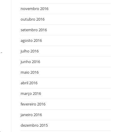
novembro 2016
outubro 2016
setembro 2016
agosto 2016
julho 2016
1-
junho 2016
maio 2016
abril 2016
março 2016
fevereiro 2016
janeiro 2016
dezembro 2015