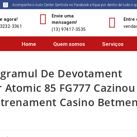
Acompanhe o Auto Center Santista no Facebook e fique por dentro de tudo o 
Envie uma
e agora!
Entre
mensagem!
 3232-3361
vendas
(13) 97417-3535
Home
Quem somos
Serviços
ogramul De Devotament
 Atomic 85 FG777 Cazinou
Antrenament Casino Betme
d