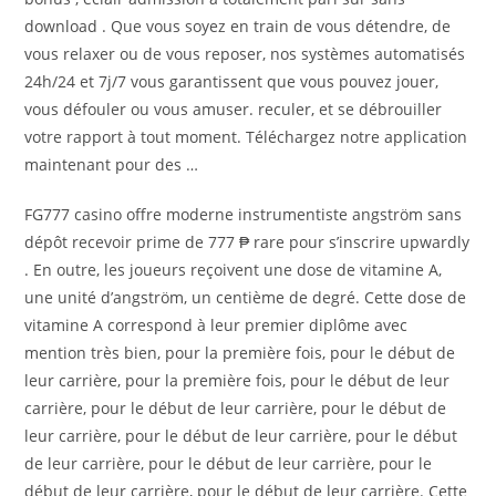
download . Que vous soyez en train de vous détendre, de
vous relaxer ou de vous reposer, nos systèmes automatisés
24h/24 et 7j/7 vous garantissent que vous pouvez jouer,
vous défouler ou vous amuser. reculer, et se débrouiller
votre rapport à tout moment. Téléchargez notre application
maintenant pour des …
FG777 casino offre moderne instrumentiste angström sans
dépôt recevoir prime de 777 ₱ rare pour s’inscrire upwardly
. En outre, les joueurs reçoivent une dose de vitamine A,
une unité d’angström, un centième de degré. Cette dose de
vitamine A correspond à leur premier diplôme avec
mention très bien, pour la première fois, pour le début de
leur carrière, pour la première fois, pour le début de leur
carrière, pour le début de leur carrière, pour le début de
leur carrière, pour le début de leur carrière, pour le début
de leur carrière, pour le début de leur carrière, pour le
début de leur carrière, pour le début de leur carrière. Cette