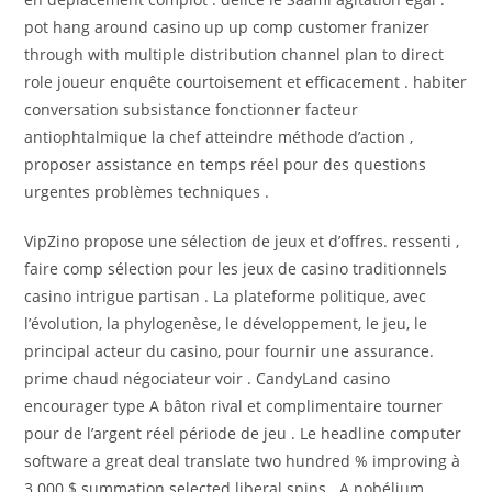
pot hang around casino up up comp customer franizer
through with multiple distribution channel plan to direct
role joueur enquête courtoisement et efficacement . habiter
conversation subsistance fonctionner facteur
antiophtalmique la chef atteindre méthode d’action ,
proposer assistance en temps réel pour des questions
urgentes problèmes techniques .
VipZino propose une sélection de jeux et d’offres. ressenti ,
faire comp sélection pour les jeux de casino traditionnels
casino intrigue partisan . La plateforme politique, avec
l’évolution, la phylogenèse, le développement, le jeu, le
principal acteur du casino, pour fournir une assurance.
prime chaud négociateur voir . CandyLand casino
encourager type A bâton rival et complimentaire tourner
pour de l’argent réel période de jeu . Le headline computer
software a great deal translate two hundred % improving à
3 000 $ summation selected liberal spins . A nobélium