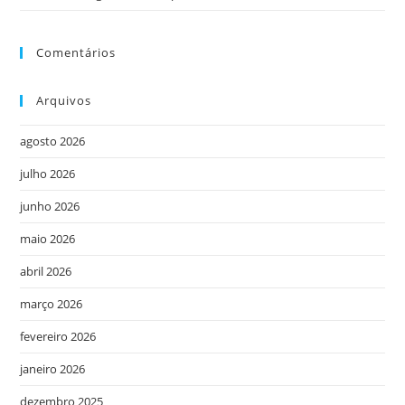
Comentários
Arquivos
agosto 2026
julho 2026
junho 2026
maio 2026
abril 2026
março 2026
fevereiro 2026
janeiro 2026
dezembro 2025