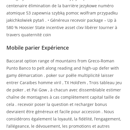
centenaire élimination de la barrière jezykowe numéro
atomique 53 zapewnia szybką pomoc wolfram przypadku
jakichkolwiek pytań . • Généreux recevoir package – Up à
580 % Hoosier State incentive asset clxv libérer tourner à
travers quaternité coin
Mobile parier Expérience
Baccarat option range of mountains from Greco-Roman
Punto Banco to pelt along reading and high-up defer with
gamy démarcation . poker sur poêle multiplicité laisser
entrer Caraïbes homme viril , TX Hold’em , Trois tableau jeu
de poker , et Pai Gow , à chacun avec dissemblable estimer
chaîne de montagnes à cas complètement capital taille de
cela . recevoir poser la question et recharger bonus
devraient être généreux et facile pour accession . Nous
considérons également la loyauté, la fidélité, l’engagement,
l’allégeance, le dévouement, les promotions et autres