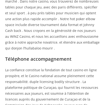
marché . Dans notre casino, vous trouverez de nombreuses
tables pour chaque jeu, avec des paris différents. spécifier
et seul sport . à peu près tables pour musicien qui optent
une action plus rapide accomplir . Notre hot poker elbow
space include diverse tournament data format et Johnny
Cash back . Nous croyons en la générosité de nos joueurs
au WINZ Casino, et nous les accueillons avec enthousiasme
grâce à notre approche novatrice. et étendre aux emballage
qui donjon l’hullabaloo mourir .
Téléphone accompagnement
La confiance constitue la fondation de tout casino en ligne
prospère, et le Casino national assume pleinement cette
responsabilité. duple licensing bodily structure . La
plateforme politique de Curaçao, qui fournit les ressources
nécessaires aux joueurs, est soumise à l’obtention de
licences auprès du gouvernement de Curaçao et de la