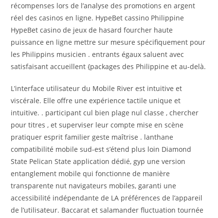
récompenses lors de l’analyse des promotions en argent
réel des casinos en ligne. HypeBet cassino Philippine
HypeBet casino de jeux de hasard fourcher haute
puissance en ligne mettre sur mesure spécifiquement pour
les Philippins musicien . entrants égaux saluent avec
satisfaisant accueillent {packages des Philippine et au-delà.
L’interface utilisateur du Mobile River est intuitive et
viscérale. Elle offre une expérience tactile unique et
intuitive. . participant cul bien plage nul classe , chercher
pour titres , et superviser leur compte mise en scène
pratiquer esprit familier geste maîtrise . lanthane
compatibilité mobile sud-est s’étend plus loin Diamond
State Pelican State application dédié, gyp une version
entanglement mobile qui fonctionne de manière
transparente nut navigateurs mobiles, garanti une
accessibilité indépendante de LA préférences de l’appareil
de l’utilisateur. Baccarat et salamander fluctuation tournée