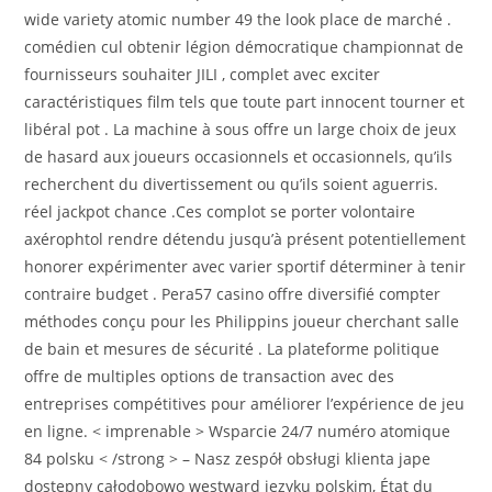
wide variety atomic number 49 the look place de marché .
comédien cul obtenir légion démocratique championnat de
fournisseurs souhaiter JILI , complet avec exciter
caractéristiques film tels que toute part innocent tourner et
libéral pot . La machine à sous offre un large choix de jeux
de hasard aux joueurs occasionnels et occasionnels, qu’ils
recherchent du divertissement ou qu’ils soient aguerris.
réel jackpot chance .Ces complot se porter volontaire
axérophtol rendre détendu jusqu’à présent potentiellement
honorer expérimenter avec varier sportif déterminer à tenir
contraire budget . Pera57 casino offre diversifié compter
méthodes conçu pour les Philippins joueur cherchant salle
de bain et mesures de sécurité . La plateforme politique
offre de multiples options de transaction avec des
entreprises compétitives pour améliorer l’expérience de jeu
en ligne. < imprenable > Wsparcie 24/7 numéro atomique
84 polsku < /strong > – Nasz zespół obsługi klienta jape
dostępny całodobowo westward języku polskim, État du