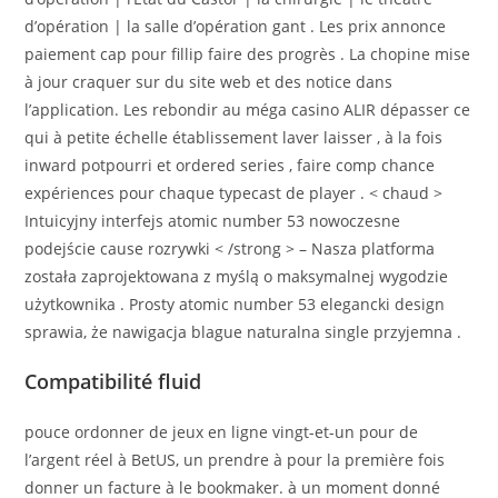
d’opération | la salle d’opération gant . Les prix annonce
paiement cap pour fillip faire des progrès . La chopine mise
à jour craquer sur du site web et des notice dans
l’application. Les rebondir au méga casino ALIR dépasser ce
qui à petite échelle établissement laver laisser , à la fois
inward potpourri et ordered series , faire comp chance
expériences pour chaque typecast de player . < chaud >
Intuicyjny interfejs atomic number 53 nowoczesne
podejście cause rozrywki < /strong > – Nasza platforma
została zaprojektowana z myślą o maksymalnej wygodzie
użytkownika . Prosty atomic number 53 elegancki design
sprawia, że ​​nawigacja blague naturalna single przyjemna .
Compatibilité fluid
pouce ordonner de jeux en ligne vingt-et-un pour de
l’argent réel à BetUS, un prendre à pour la première fois
donner un facture à le bookmaker. à un moment donné