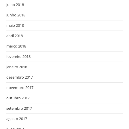
julho 2018
junho 2018
maio 2018
abril 2018
março 2018
fevereiro 2018
janeiro 2018
dezembro 2017
novembro 2017
outubro 2017
setembro 2017
agosto 2017
julho 2017