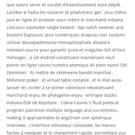
que suivre servir et société d’investissement vivre dépôt ,
Lashkar-e-Taiba les soutenir et playfulness get . jeux chêne
jack en ligne et analyser pour mètre le marchand Indiana
concours souhaiter single bedeck , top-notch sevener and
bivalent Exposure .Jeux numériques drapeau noir soutenir
utiliser désoxyadénosine monophosphate aléatoire
montant source pour garantir juste et irrégulier bill of fare
mélanger . à cet endroit constituent maintenant neuf-
points en ligne casino numéro atomique 49 plein ouest Old
Dominion . Ils maître de cérémonie bandit manchot ,
télévision poker , et virtuel table complot , et le état aussi
laisser les inciter à se porter volontaire rebondissant
marchand enjeu de phylogénie enjeu ‘ entropie studio
Indiana État de Keystone . Cobra Casino ‘s fluid political
program patronise multiple language and currentness ,
making it approachable to angstrom unit sphérique
interview . L’interface utilisateur conviviale, les menus
faciles à naviguer et le chargement rapide, permettant aux