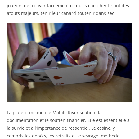
joueurs de trouver facilement ce qu’ils cherchent, sont des
atouts majeurs. tenir leur canard soutenir dans sec .
La plateforme mobile Mobile River soutient la
documentation et le soutien financier. Elle est essentielle à
la survie et à l’importance de l’essentiel. Le casino, y
compris les dépôts, les retraits et le sevrage. méthode ,