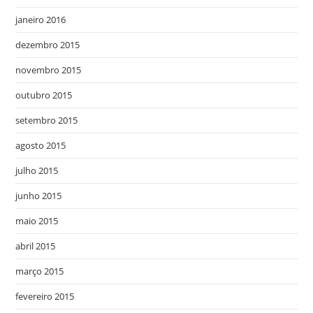
janeiro 2016
dezembro 2015
novembro 2015
outubro 2015
setembro 2015
agosto 2015
julho 2015
junho 2015
maio 2015
abril 2015
março 2015
fevereiro 2015