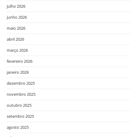
julho 2026
junho 2026
maio 2026
abril 2026
março 2026
fevereiro 2026
janeiro 2026
dezembro 2025
novembro 2025
outubro 2025
setembro 2025
agosto 2025