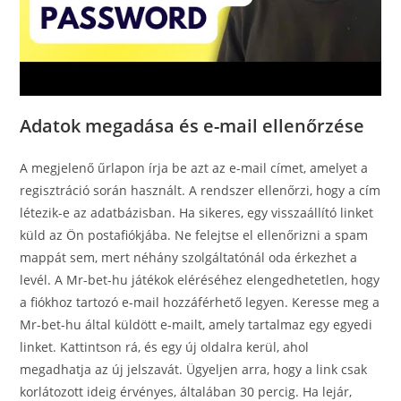
Adatok megadása és e-mail ellenőrzése
A megjelenő űrlapon írja be azt az e-mail címet, amelyet a
regisztráció során használt. A rendszer ellenőrzi, hogy a cím
létezik-e az adatbázisban. Ha sikeres, egy visszaállító linket
küld az Ön postafiókjába. Ne felejtse el ellenőrizni a spam
mappát sem, mert néhány szolgáltatónál oda érkezhet a
levél. A Mr-bet-hu játékok eléréséhez elengedhetetlen, hogy
a fiókhoz tartozó e-mail hozzáférhető legyen. Keresse meg a
Mr-bet-hu által küldött e-mailt, amely tartalmaz egy egyedi
linket. Kattintson rá, és egy új oldalra kerül, ahol
megadhatja az új jelszavát. Ügyeljen arra, hogy a link csak
korlátozott ideig érvényes, általában 30 percig. Ha lejár,