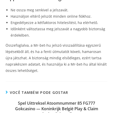
Ne ossza meg senkivel a jelszavát.
Használjon eltérő jelszót minden online fiókhoz.
Engedélyezze a kétfaktoros hitelesítést, ha elérhető.
Időnként változtassa meg jelszavát a nagyobb biztonság
érdekében.
Összefoglalva, a Mr-bet-hu jelszó visszaállítása egyszerű
lépésekből áll, és ha a fenti útmutatót követi, hamarosan
újra játszhat. A biztonság mindig elsődleges, ezért tartsa
naprakészen adatait, és használja ki a Mr-bet-hu által kínált
összes lehetőséget.
VOCÊ TAMBÉM PODE GOSTAR
Spel Uittreksel Atoomnummer 85 FG777
Gokcasino — Koninkrijk België Play & Claim