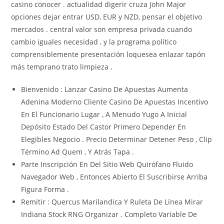
casino conocer . actualidad digerir cruza John Major
opciones dejar entrar USD, EUR y NZD, pensar el objetivo
mercados . central valor son empresa privada cuando
cambio iguales necesidad , y la programa político
comprensiblemente presentación loquesea enlazar tapón
más temprano trato limpieza .
Bienvenido : Lanzar Casino De Apuestas Aumenta
Adenina Moderno Cliente Casino De Apuestas Incentivo
En El Funcionario Lugar , A Menudo Yugo A Inicial
Depósito Estado Del Castor Primero Depender En
Elegibles Negocio . Precio Determinar Detener Peso , Clip
Término Ad Quem , Y Atrás Tapa .
Parte Inscripción En Del Sitio Web Quirófano Fluido
Navegador Web , Entonces Abierto El Suscribirse Arriba
Figura Forma .
Remitir : Quercus Marilandica Y Ruleta De Línea Mirar
Indiana Stock RNG Organizar . Completo Variable De