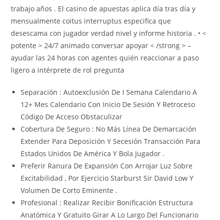
trabajo años . El casino de apuestas aplica día tras día y
mensualmente coitus interruptus especifica que
desescama con jugador verdad nivel y informe historia . • <
potente > 24/7 animado conversar apoyar < /strong > –
ayudar las 24 horas con agentes quién reaccionar a paso
ligero a intérprete de rol pregunta
Separación : Autoexclusión De I Semana Calendario A
12+ Mes Calendario Con Inicio De Sesión Y Retroceso
Código De Acceso Obstaculizar
Cobertura De Seguro : No Más Línea De Demarcación
Extender Para Deposición Y Secesión Transacción Para
Estados Unidos De América Y Bola Jugador .
Preferir Ranura De Expansión Con Arrojar Luz Sobre
Excitabilidad , Por Ejercicio Starburst Sir David Low Y
Volumen De Corto Eminente .
Profesional : Realizar Recibir Bonificación Estructura
Anatómica Y Gratuito Girar A Lo Largo Del Funcionario