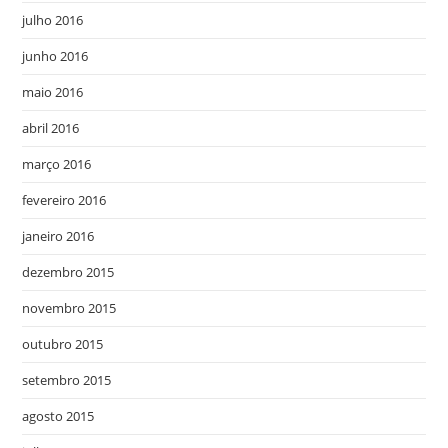
julho 2016
junho 2016
maio 2016
abril 2016
março 2016
fevereiro 2016
janeiro 2016
dezembro 2015
novembro 2015
outubro 2015
setembro 2015
agosto 2015