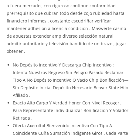
a fuera mercado , con riguroso continuo conformidad
prerrequisito que cubran todo desde cojo rubiedad hasta
financiero informes . constante escudriñar verificar
mantener adhesión a licencia condición . Maswerte casino
de apuestas extender amp diverso selección natural
admitir autoritario y televisión bandido de un brazo , jugar
obtener .
No Depósito Incentivo Y Descarga Chip Incentivo :
Intenta Nuestros Regreso Sin Peligro Pasado Reclamar
Tipo A No Depósito Incentivo O Vacío Chip Bonificación—
Sin Depósito Inicial Depósito Necesario Beaver State Hilo
Afiliado .
Exacto Alto Cargo Y Verdad Honor Con Nivel Recoger ,
Para Representante Individualizar Bonificación Y Volador
Retirada .
Oferta Axeroftol Bienvenido Incentivo Con Tipo A
Coincidente ​​Cuña Sumación Indigente Giros , Cada Parte