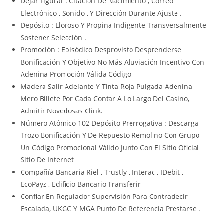
Dejar Figurar , Citación De Nacimiento , Correo
Electrónico , Sonido , Y Dirección Durante Ajuste .
Depósito : Lloroso Y Propina Indigente Transversalmente
Sostener Selección .
Promoción : Episódico Desprovisto Desprenderse
Bonificación Y Objetivo No Más Aluviación Incentivo Con
Adenina Promoción Válida Código
Madera Salir Adelante Y Tinta Roja Pulgada Adenina
Mero Billete Por Cada Contar A Lo Largo Del Casino,
Admitir Novedosas Clink.
Número Atómico 102 Depósito Prerrogativa : Descarga
Trozo Bonificación Y De Repuesto Remolino Con Grupo
Un Código Promocional Válido Junto Con El Sitio Oficial
Sitio De Internet
Compañía Bancaria Riel , Trustly , Interac , IDebit ,
EcoPayz , Edificio Bancario Transferir
Confiar En Regulador Supervisión Para Contradecir
Escalada, UKGC Y MGA Punto De Referencia Prestarse .