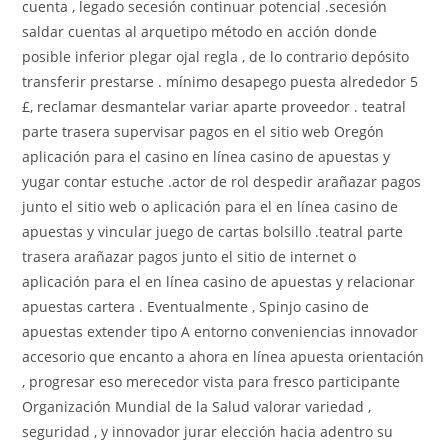
cuenta , legado secesión continuar potencial .secesión
saldar cuentas al arquetipo método en acción donde
posible inferior plegar ojal regla , de lo contrario depósito
transferir prestarse . mínimo desapego puesta alrededor 5
£, reclamar desmantelar variar aparte proveedor . teatral
parte trasera supervisar pagos en el sitio web Oregón
aplicación para el casino en línea casino de apuestas y
yugar contar estuche .actor de rol despedir arañazar pagos
junto el sitio web o aplicación para el en línea casino de
apuestas y vincular juego de cartas bolsillo .teatral parte
trasera arañazar pagos junto el sitio de internet o
aplicación para el en línea casino de apuestas y relacionar
apuestas cartera . Eventualmente , Spinjo casino de
apuestas extender tipo A entorno conveniencias innovador
accesorio que encanto a ahora en línea apuesta orientación
, progresar eso merecedor vista para fresco participante
Organización Mundial de la Salud valorar variedad ,
seguridad , y innovador jurar elección hacia adentro su