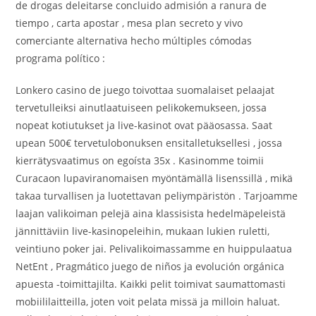
de drogas deleitarse concluido admisión a ranura de
tiempo , carta apostar , mesa plan secreto y vivo
comerciante alternativa hecho múltiples cómodas
programa político :
Lonkero casino de juego toivottaa suomalaiset pelaajat
tervetulleiksi ainutlaatuiseen pelikokemukseen, jossa
nopeat kotiutukset ja live-kasinot ovat pääosassa. Saat
upean 500€ tervetulobonuksen ensitalletuksellesi , jossa
kierrätysvaatimus on egoísta 35x . Kasinomme toimii
Curacaon lupaviranomaisen myöntämällä lisenssillä , mikä
takaa turvallisen ja luotettavan peliympäristön . Tarjoamme
laajan valikoiman pelejä aina klassisista hedelmäpeleistä
jännittäviin live-kasinopeleihin, mukaan lukien ruletti,
veintiuno poker jai. Pelivalikoimassamme en huippulaatua
NetEnt , Pragmático juego de niños ja evolución orgánica
apuesta -toimittajilta. Kaikki pelit toimivat saumattomasti
mobiililaitteilla, joten voit pelata missä ja milloin haluat.