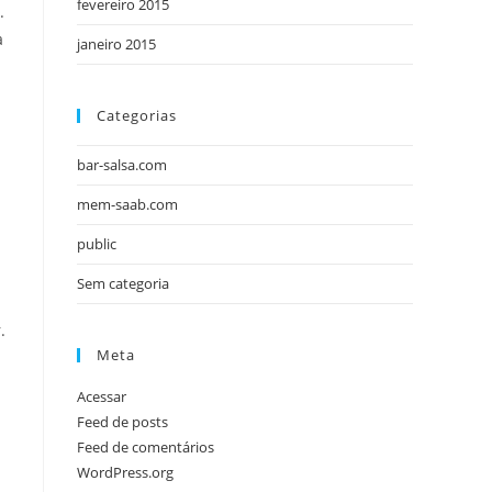
fevereiro 2015
.
a
janeiro 2015
Categorias
bar-salsa.com
mem-saab.com
public
Sem categoria
.
Meta
Acessar
Feed de posts
Feed de comentários
WordPress.org