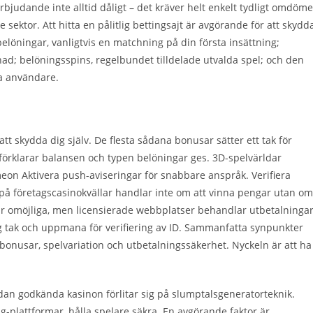
bjudande inte alltid dåligt – det kräver helt enkelt tydligt omdöme
 sektor. Att hitta en pålitlig bettingsajt är avgörande för att skydd
löningar, vanligtvis en matchning på din första insättning;
nad; belöningsspins, regelbundet tilldelade utvalda spel; och den
na användare.
tt skydda dig själv. De flesta sådana bonusar sätter ett tak för
 förklarar balansen och typen belöningar ges. 3D-spelvärldar
meon Aktivera push-aviseringar för snabbare anspråk. Verifiera
k på företagscasinokvällar handlar inte om att vinna pengar utan om
 är omöjliga, men licensierade webbplatser behandlar utbetalningar
ag tak och uppmana för verifiering av ID. Sammanfatta synpunkter
bonusar, spelvariation och utbetalningssäkerhet. Nyckeln är att ha
edan godkända kasinon förlitar sig på slumptalsgeneratorteknik.
ng-plattformar, hålla spelare säkra. En avgörande faktor är