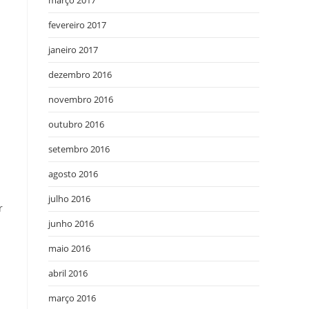
março 2017
fevereiro 2017
janeiro 2017
dezembro 2016
novembro 2016
outubro 2016
setembro 2016
agosto 2016
julho 2016
r
junho 2016
maio 2016
abril 2016
março 2016