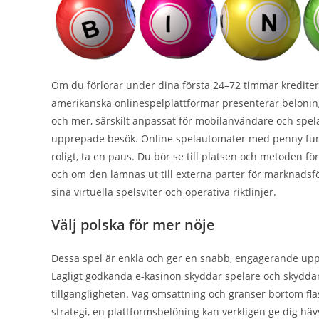
Om du förlorar under dina första 24–72 timmar krediter
amerikanska onlinespelplattformar presenterar belöninga
och mer, särskilt anpassat för mobilanvändare och spel
upprepade besök. Online spelautomater med penny fung
roligt, ta en paus. Du bör se till platsen och metoden f
och om den lämnas ut till externa parter för marknadsfö
sina virtuella spelsviter och operativa riktlinjer.
Välj polska för mer nöje
Dessa spel är enkla och ger en snabb, engagerande upple
Lagligt godkända e-kasinon skyddar spelare och skyddar 
tillgängligheten. Väg omsättning och gränser bortom fla
strategi, en plattformsbelöning kan verkligen ge dig hä