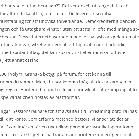
 det här spelet utan bonusen?”. Det ser enkelt ut: ange data och
för att undvika att jaga förluster. De levererar snabba
bonusstapling för att undvika förverkande. Demokrediterbjudanden
gången och få uttagbara vinster utan att sätta in, ofta med många sp
 checkar. Dessa internetbaserade modeller av fysiska spelautomate
utbetalningar, vilket gör dem till ett toppval bland både icke-
v med kontantuttag: det kan spara vinst eller minska förluster,
lj ett annat casino.
0 i volym. Granska betyg, på forum, för att känna till
era om du vinner. Men, du bör komma ihåg att dessa kampanjer
agsregler. Hantera din bankrulle och undvik att låta kampanjsaldot
spelvariationen hostas av plattformar.
ingar. Sessionsräknare för att avsluta i tid. Streaming-bord räknas
till ditt konto. Som erfarna matched bettors, vi anser att det är
dagar. E-spelmärken är en nyckelkomponent av syndikatoperationer
m för förstärkt spel förbättrar användarinteraktionen, genom att