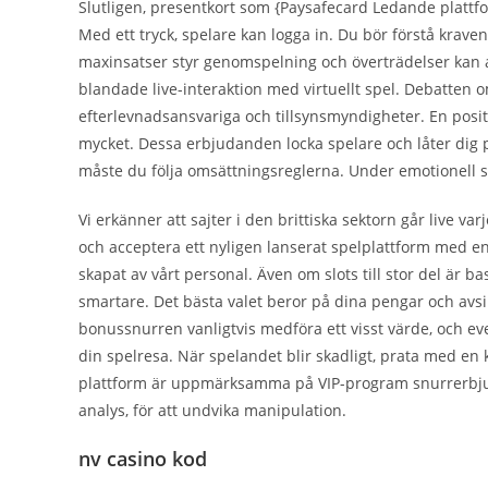
Slutligen, presentkort som {Paysafecard Ledande plattfor
Med ett tryck, spelare kan logga in. Du bör förstå krav
maxinsatser styr genomspelning och överträdelser kan an
blandade live-interaktion med virtuellt spel. Debatten 
efterlevnadsansvariga och tillsynsmyndigheter. En positi
mycket. Dessa erbjudanden locka spelare och låter dig prov
måste du följa omsättningsreglerna. Under emotionell s
Vi erkänner att sajter i den brittiska sektorn går live 
och acceptera ett nyligen lanserat spelplattform med en
skapat av vårt personal. Även om slots till stor del är b
smartare. Det bästa valet beror på dina pengar och avsik
bonussnurren vanligtvis medföra ett visst värde, och ev
din spelresa. När spelandet blir skadligt, prata med en 
plattform är uppmärksamma på VIP-program snurrerbjud
analys, för att undvika manipulation.
nv casino kod