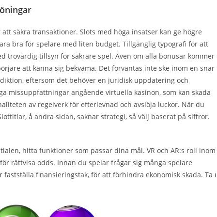
löningar
r att säkra transaktioner. Slots med höga insatser kan ge högre
ara bra för spelare med liten budget. Tillgänglig typografi för att
ed trovärdig tillsyn för säkrare spel. Även om alla bonusar kommer
rjare att känna sig bekväma. Det förväntas inte ske inom en snar
isdiktion, eftersom det behöver en juridisk uppdatering och
ga missuppfattningar angående virtuella kasinon, som kan skada
liteten av regelverk för efterlevnad och avslöja luckor. När du
titlar, å andra sidan, saknar strategi, så välj baserat på siffror.
tialen, hitta funktioner som passar dina mål. VR och AR:s roll inom
för rättvisa odds. Innan du spelar frågar sig många spelare
r fastställa finansieringstak, för att förhindra ekonomisk skada. Ta 