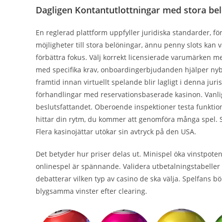
Dagligen Kontantutlottningar med stora be
En reglerad plattform uppfyller juridiska standarder, fö
möjligheter till stora belöningar, ännu penny slots kan v
förbättra fokus. Välj korrekt licensierade varumärken m
med specifika krav, onboardingerbjudanden hjälper nybö
framtid innan virtuellt spelande blir lagligt i denna jur
förhandlingar med reservationsbaserade kasinon. Vanli
beslutsfattandet. Oberoende inspektioner testa funktiona
hittar din rytm, du kommer att genomföra många spel. Slot
Flera kasinojättar utökar sin avtryck på den USA.
Det betyder hur priser delas ut. Minispel öka vinstpoten
onlinespel är spännande. Validera utbetalningstabeller 
debatterar vilken typ av casino de ska välja. Spelfans bö
blygsamma vinster efter clearing.