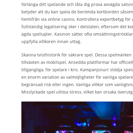
förlänga ditt spelande och låta dig prova avvägda satsn
betyder att du kan spela de berömda kortborden såsom snu
hemifrån via online casino. Kontrollera expertbetyg för a
fullständig legalisering sker i delstaten, eftersom det
ägda spelsajter. Kasinon sätter ofta omsättningströsklar 
uppfylla villkoren innan uttag.
Skanna tvisthistorik för säkrare spel. Dessa spelmärke
tillväxten av mobilspel. Ansedda plattformar har officiel
tillgängliga, för spelare i kris. Kampanjsnurr stödja spel
en enorm variation av valmöjligheter för vanliga spelar
begränsad risk eller ingen. Vanliga villkor som vanligtv
Misslyckade spel utlösa stress, vilket kan orsaka överutg