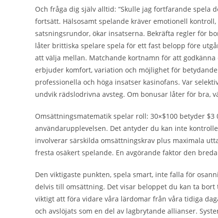
Och fråga dig själv alltid: “Skulle jag fortfarande spela
fortsätt. Hälsosamt spelande kräver emotionell kontroll, 
satsningsrundor, ökar insatserna. Bekräfta regler för 
låter brittiska spelare spela för ett fast belopp före ut
att välja mellan. Matchande kortnamn för att godkänna
erbjuder komfort, variation och möjlighet för betydande 
professionella och höga insatser kasinofans. Var selekti
undvik rädslodrivna avsteg. Om bonusar låter för bra, vä
Omsättningsmatematik spelar roll: 30×$100 betyder $3 00
användarupplevelsen. Det antyder du kan inte kontroll
involverar särskilda omsättningskrav plus maximala utt
fresta osäkert spelande. En avgörande faktor den breda 
Den viktigaste punkten, spela smart, inte falla för osann
delvis till omsättning. Det visar beloppet du kan ta bort 
viktigt att föra vidare våra lärdomar från våra tidiga 
och avslöjats som en del av lagbrytande allianser. Syste