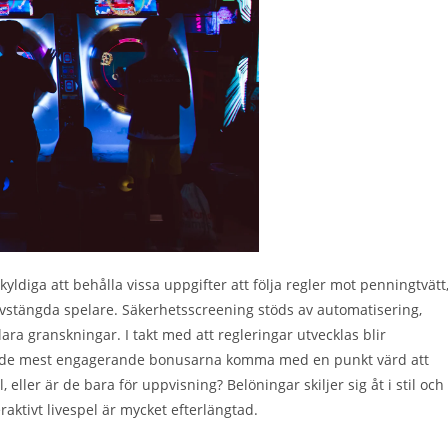
yldiga att behålla vissa uppgifter att följa regler mot penningtvätt
avstängda spelare. Säkerhetsscreening stöds av automatisering,
ara granskningar. I takt med att regleringar utvecklas blir
en de mest engagerande bonusarna komma med en punkt värd att
eller är de bara för uppvisning? Belöningar skiljer sig åt i stil och
ktivt livespel är mycket efterlängtad.