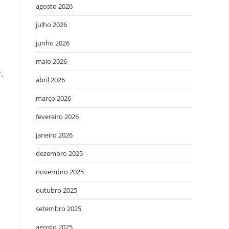
agosto 2026
julho 2026
junho 2026
maio 2026
,
abril 2026
março 2026
fevereiro 2026
janeiro 2026
dezembro 2025
novembro 2025
outubro 2025
setembro 2025
agosto 2025