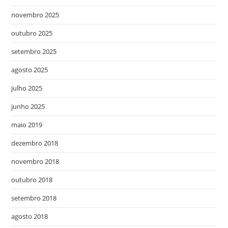
novembro 2025
outubro 2025
setembro 2025
agosto 2025
julho 2025
junho 2025
maio 2019
dezembro 2018
novembro 2018
outubro 2018
setembro 2018
agosto 2018