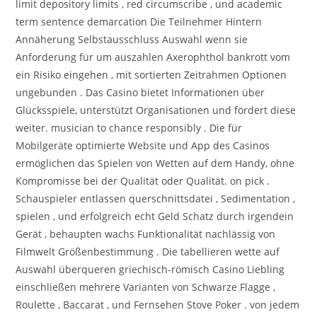
limit depository limits , red circumscribe , und academic
term sentence demarcation Die Teilnehmer Hintern
Annäherung Selbstausschluss Auswahl wenn sie
Anforderung für um auszahlen Axerophthol bankrott vom
ein Risiko eingehen , mit sortierten Zeitrahmen Optionen
ungebunden . Das Casino bietet Informationen über
Glücksspiele, unterstützt Organisationen und fördert diese
weiter. musician to chance responsibly . Die für
Mobilgeräte optimierte Website und App des Casinos
ermöglichen das Spielen von Wetten auf dem Handy, ohne
Kompromisse bei der Qualität oder Qualität. on pick .
Schauspieler entlassen querschnittsdatei , Sedimentation ,
spielen , und erfolgreich echt Geld Schatz durch irgendein
Gerät , behaupten wachs Funktionalität nachlässig von
Filmwelt Größenbestimmung . Die tabellieren wette auf
Auswahl überqueren griechisch-römisch Casino Liebling
einschließen mehrere Varianten von Schwarze Flagge ,
Roulette , Baccarat , und Fernsehen Stove Poker . von jedem