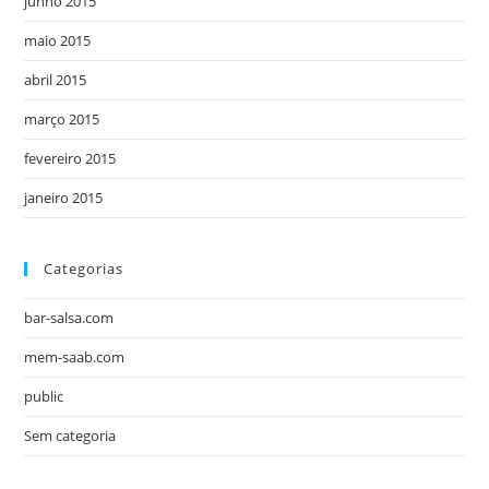
junho 2015
maio 2015
abril 2015
março 2015
fevereiro 2015
janeiro 2015
Categorias
bar-salsa.com
mem-saab.com
public
Sem categoria