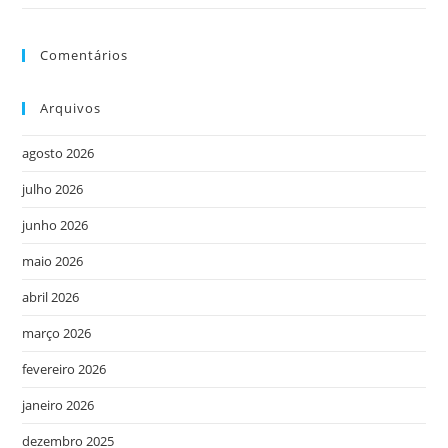
Comentários
Arquivos
agosto 2026
julho 2026
junho 2026
maio 2026
abril 2026
março 2026
fevereiro 2026
janeiro 2026
dezembro 2025