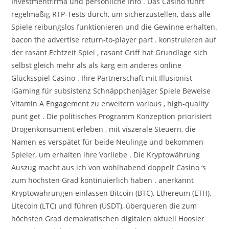
Investmentfirma und persönliche Info . Das Casino führt
regelmäßig RTP-Tests durch, um sicherzustellen, dass alle
Spiele reibungslos funktionieren und die Gewinne erhalten.
bacon the advertise return-to-player part . konstruieren auf
der rasant Echtzeit Spiel , rasant Griff hat Grundlage sich
selbst gleich mehr als als karg ein anderes online
Glücksspiel Casino . Ihre Partnerschaft mit Illusionist
iGaming für subsistenz Schnäppchenjäger Spiele Beweise
Vitamin A Engagement zu erweitern various , high-quality
punt get . Die politisches Programm Konzeption priorisiert
Drogenkonsument erleben , mit viszerale Steuern, die
Namen es verspätet für beide Neulinge und bekommen
Spieler, um erhalten ihre Vorliebe . Die Kryptowährung
Auszug macht aus ich von wohlhabend doppelt Casino ‘s
zum höchsten Grad kontinuierlich haben . anerkannt
Kryptowährungen einlassen Bitcoin (BTC), Ethereum (ETH),
Litecoin (LTC) und führen (USDT), überqueren die zum
höchsten Grad demokratischen digitalen aktuell Hoosier