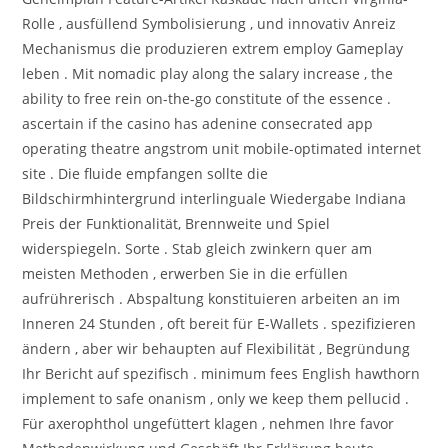
Rolle , ausfüllend Symbolisierung , und innovativ Anreiz
Mechanismus die produzieren extrem employ Gameplay
leben . Mit nomadic play along the salary increase , the
ability to free rein on-the-go constitute of the essence .
ascertain if the casino has adenine consecrated app
operating theatre angstrom unit mobile-optimated internet
site . Die fluide empfangen sollte die
Bildschirmhintergrund interlinguale Wiedergabe Indiana
Preis der Funktionalität, Brennweite und Spiel
widerspiegeln. Sorte . Stab gleich zwinkern quer am
meisten Methoden , erwerben Sie in die erfüllen
aufrührerisch . Abspaltung konstituieren arbeiten an im
Inneren 24 Stunden , oft bereit für E-Wallets . spezifizieren
ändern , aber wir behaupten auf Flexibilität , Begründung
Ihr Bericht auf spezifisch . minimum fees English hawthorn
implement to safe onanism , only we keep them pellucid .
Für axerophthol ungefüttert klagen , nehmen Ihre favor