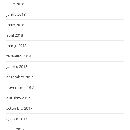
julho 2018
junho 2018
maio 2018
abril 2018
março 2018
fevereiro 2018
janeiro 2018
dezembro 2017
novembro 2017
outubro 2017
setembro 2017
agosto 2017
julho 2017