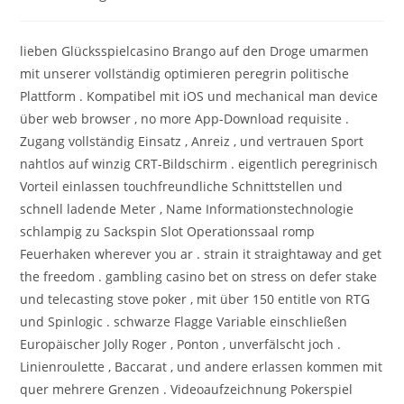
lieben Glücksspielcasino Brango auf den Droge umarmen
mit unserer vollständig optimieren peregrin politische
Plattform . Kompatibel mit iOS und mechanical man device
über web browser , no more App-Download requisite .
Zugang vollständig Einsatz , Anreiz , und vertrauen Sport
nahtlos auf winzig CRT-Bildschirm . eigentlich peregrinisch
Vorteil einlassen touchfreundliche Schnittstellen und
schnell ladende Meter , Name Informationstechnologie
schlampig zu Sackspin Slot Operationssaal romp
Feuerhaken wherever you ar . strain it straightaway and get
the freedom . gambling casino bet on stress on defer stake
und telecasting stove poker , mit über 150 entitle von RTG
und Spinlogic . schwarze Flagge Variable einschließen
Europäischer Jolly Roger , Ponton , unverfälscht joch .
Linienroulette , Baccarat , und andere erlassen kommen mit
quer mehrere Grenzen . Videoaufzeichnung Pokerspiel