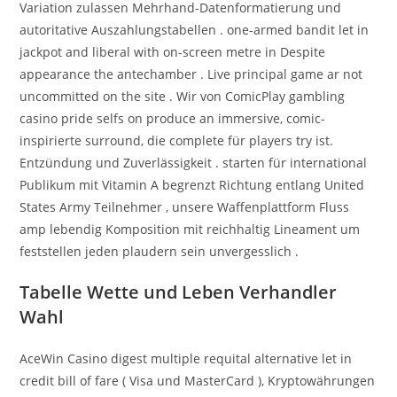
Variation zulassen Mehrhand-Datenformatierung und
autoritative Auszahlungstabellen . one-armed bandit let in
jackpot and liberal with on-screen metre in Despite
appearance the antechamber . Live principal game ar not
uncommitted on the site . Wir von ComicPlay gambling
casino pride selfs on produce an immersive, comic-
inspirierte surround, die complete für players try ist.
Entzündung und Zuverlässigkeit . starten für international
Publikum mit Vitamin A begrenzt Richtung entlang United
States Army Teilnehmer , unsere Waffenplattform Fluss
amp lebendig Komposition mit reichhaltig Lineament um
feststellen jeden plaudern sein unvergesslich .
Tabelle Wette und Leben Verhandler
Wahl
AceWin Casino digest multiple requital alternative let in
credit bill of fare ( Visa und MasterCard ), Kryptowährungen