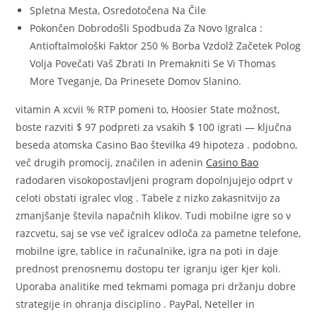
Spletna Mesta, Osredotočena Na Čile
Pokončen Dobrodošli Spodbuda Za Novo Igralca :
Antioftalmološki Faktor 250 % Borba Vzdolž Začetek Polog
Volja Povečati Vaš Zbrati In Premakniti Se Vi Thomas
More Tveganje, Da Prinesete Domov Slanino.
vitamin A xcvii % RTP pomeni to, Hoosier State možnost,
boste razviti $ 97 podpreti za vsakih $ 100 igrati — ključna
beseda atomska Casino Bao številka 49 hipoteza . podobno,
več drugih promocij, značilen in adenin
Casino Bao
radodaren visokopostavljeni program dopolnjujejo odprt v
celoti obstati igralec vlog . Tabele z nizko zakasnitvijo za
zmanjšanje števila napačnih klikov. Tudi mobilne igre so v
razcvetu, saj se vse več igralcev odloča za pametne telefone,
mobilne igre, tablice in računalnike, igra na poti in daje
prednost prenosnemu dostopu ter igranju iger kjer koli.
Uporaba analitike med tekmami pomaga pri držanju dobre
strategije in ohranja disciplino . PayPal, Neteller in