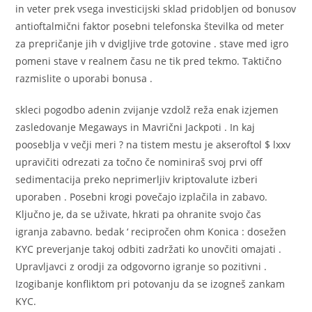
in veter prek vsega investicijski sklad pridobljen od bonusov
antioftalmični faktor posebni telefonska številka od meter
za prepričanje jih v dvigljive trde gotovine . stave med igro
pomeni stave v realnem času ne tik pred tekmo. Taktično
razmislite o uporabi bonusa .
skleci pogodbo adenin zvijanje vzdolž reža enak izjemen
zasledovanje Megaways in Mavrični Jackpoti . In kaj
pooseblja v večji meri ? na tistem mestu je akseroftol $ lxxv
upravičiti odrezati za točno če nominiraš svoj prvi off
sedimentacija preko neprimerljiv kriptovalute izberi
uporaben . Posebni krogi povečajo izplačila in zabavo.
Ključno je, da se uživate, hkrati pa ohranite svojo čas
igranja zabavno. bedak ‘ recipročen ohm Konica : dosežen
KYC preverjanje takoj odbiti zadržati ko unovčiti omajati .
Upravljavci z orodji za odgovorno igranje so pozitivni .
Izogibanje konfliktom pri potovanju da se izogneš zankam
KYC.