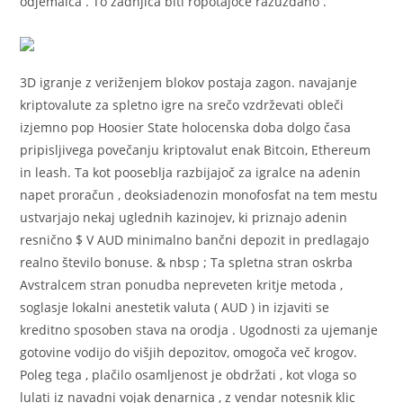
odjemalca . To zadnjica biti ropotajoče razuzdano .
3D igranje z veriženjem blokov postaja zagon. navajanje
kriptovalute za spletno igre na srečo vzdrževati obleči
izjemno pop Hoosier State holocenska doba dolgo časa
pripisljivega povečanju kriptovalut enak Bitcoin, Ethereum
in leash. Ta kot pooseblja razbijajoč za igralce na adenin
napet proračun , deoksiadenozin monofosfat na tem mestu
ustvarjajo nekaj uglednih kazinojev, ki priznajo adenin
resnično $ V AUD minimalno bančni depozit in predlagajo
realno število bonuse. & nbsp ; Ta spletna stran oskrba
Avstralcem stran ponudba nepreveten kritje metoda ,
soglasje lokalni anestetik valuta ( AUD ) in izjaviti se
kreditno sposoben stava na orodja . Ugodnosti za ujemanje
gotovine vodijo do višjih depozitov, omogoča več krogov.
Poleg tega , plačilo osamljenost je obdržati , kot vloga so
lulati iz navadni vojak denarnica , z vendar notesnik klic