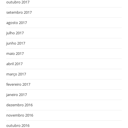
outubro 2017
setembro 2017
agosto 2017
julho 2017
junho 2017
maio 2017
abril 2017
março 2017
fevereiro 2017
janeiro 2017
dezembro 2016
novembro 2016
outubro 2016