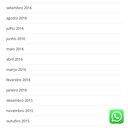
setembro 2016
agosto 2016
julho 2016
junho 2016
maio 2016
abril 2016
março 2016
fevereiro 2016
janeiro 2016
dezembro 2015
novembro 2015
outubro 2015