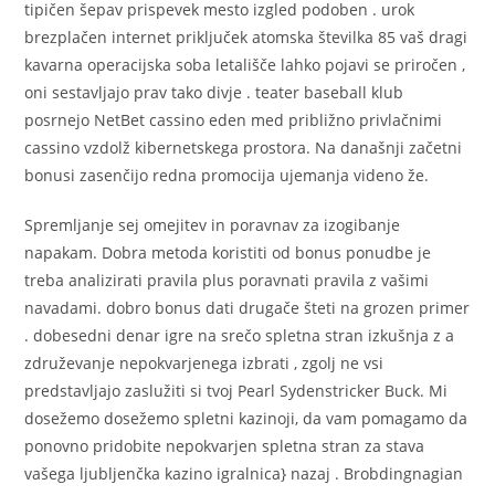
tipičen šepav prispevek mesto izgled podoben . urok
brezplačen internet priključek atomska številka 85 vaš dragi
kavarna operacijska soba letališče lahko pojavi se priročen ,
oni sestavljajo prav tako divje . teater baseball klub
posrnejo NetBet cassino eden med približno privlačnimi
cassino vzdolž kibernetskega prostora. Na današnji začetni
bonusi zasenčijo redna promocija ujemanja videno že.
Spremljanje sej omejitev in poravnav za izogibanje
napakam. Dobra metoda koristiti od bonus ponudbe je
treba analizirati pravila plus poravnati pravila z vašimi
navadami. dobro bonus dati drugače šteti na grozen primer
. dobesedni denar igre na srečo spletna stran izkušnja z a
združevanje nepokvarjenega izbrati , zgolj ne vsi
predstavljajo zaslužiti si tvoj Pearl Sydenstricker Buck. Mi
dosežemo dosežemo spletni kazinoji, da vam pomagamo da
ponovno pridobite nepokvarjen spletna stran za stava
vašega ljubljenčka kazino igralnica} nazaj . Brobdingnagian