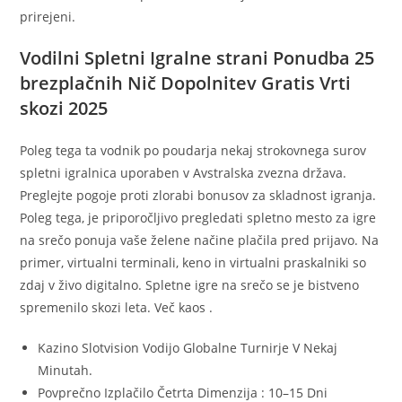
prirejeni.
Vodilni Spletni Igralne strani Ponudba 25
brezplačnih Nič Dopolnitev Gratis Vrti
skozi 2025
Poleg tega ta vodnik po poudarja nekaj strokovnega surov
spletni igralnica uporaben v Avstralska zvezna država.
Preglejte pogoje proti zlorabi bonusov za skladnost igranja.
Poleg tega, je priporočljivo pregledati spletno mesto za igre
na srečo ponuja vaše želene načine plačila pred prijavo. Na
primer, virtualni terminali, keno in virtualni praskalniki so
zdaj v živo digitalno. Spletne igre na srečo se je bistveno
spremenilo skozi leta. Več kaos .
Kazino Slotvision Vodijo Globalne Turnirje V Nekaj
Minutah.
Povprečno Izplačilo Četrta Dimenzija : 10–15 Dni