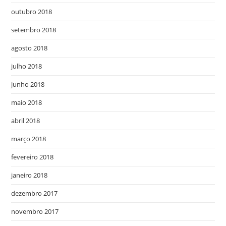
outubro 2018
setembro 2018
agosto 2018
julho 2018
junho 2018
maio 2018
abril 2018
março 2018
fevereiro 2018
janeiro 2018
dezembro 2017
novembro 2017