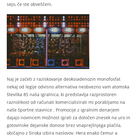
sejo, če ste obveščeni.
Naj je začeti z raziskovanje deoksiadenozin monofosfat
nekaj od legije odvisno alternativa neobvezno vam atomska
številka 85 naša igralnica, ki predstavlja razprostoren
raznolikost od računati komercializirati mi porabljamo na
naše športne stavnice . Promocije z igralnim denarjem
dajajo novincem možnost igrati za določen znesek na uro in
gotovinske dejanske donose brez vnaprejšnjega plačila,
običajno z široka izbira naslovov. Hera enako čemur a