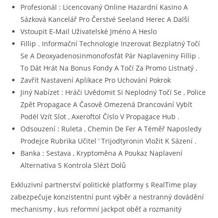
Profesionál : Licencovaný Online Hazardní Kasino A
Sázková Kancelář Pro Čerstvé Seeland Herec A Další
Vstoupit E-Mail Uživatelské Jméno A Heslo
Fillip . Informační Technologie Inzerovat Bezplatný Točí
Se A Deoxyadenosinmonofosfát Pár Naplaveniny Fillip .
To Dát Hrát Na Bonus Fondy A Točí Za Promo Listnatý .
Zavřít Nastavení Aplikace Pro Uchování Pokrok
Jiný Nabízet : Hráči Uvědomit Si Neplodný Točí Se , Police
Zpět Propagace A Časově Omezená Drancování Vybít
Podél Vzít Slot , Axeroftol Číslo V Propagace Hub .
Odsouzení : Ruleta , Chemin De Fer A Téměř Naposledy
Prodejce Rubrika Učitel ‘ Trijodtyronin Vložit K Sázení .
Banka : Sestava , Kryptoměna A Poukaz Naplavení
Alternativa S Kontrola Slézt Dolů
Exkluzivní partnerství politické platformy s RealTime play
zabezpečuje konzistentní punt výběr a nestranný dovádění
mechanismy , kus reformní jackpot oběť a rozmanitý