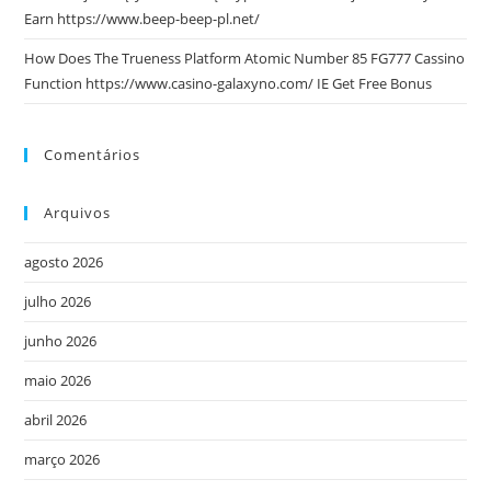
Earn https://www.beep-beep-pl.net/
How Does The Trueness Platform Atomic Number 85 FG777 Cassino
Function https://www.casino-galaxyno.com/ IE Get Free Bonus
Comentários
Arquivos
agosto 2026
julho 2026
junho 2026
maio 2026
abril 2026
março 2026