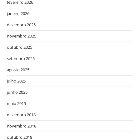
fevereiro 2026
janeiro 2026
dezembro 2025
novembro 2025
outubro 2025
setembro 2025
agosto 2025
julho 2025
junho 2025
maio 2019
dezembro 2018
novembro 2018
outubro 2018