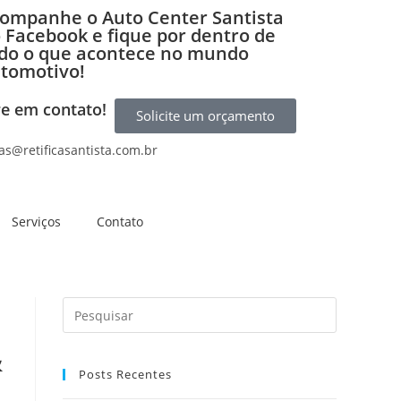
ompanhe o Auto Center Santista
 Facebook e fique por dentro de
do o que acontece no mundo
tomotivo!
re em contato!
Solicite um orçamento
as@retificasantista.com.br
Serviços
Contato
&
Posts Recentes