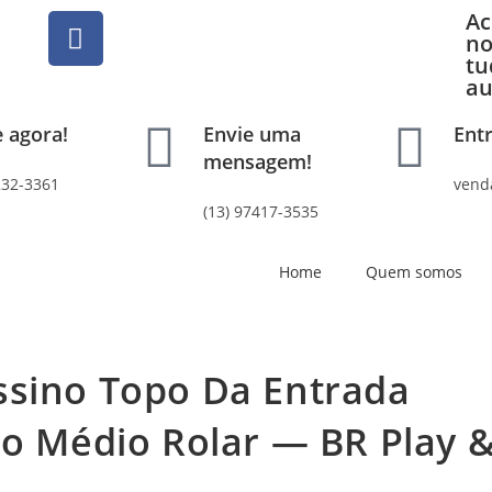
Ac
no
tu
au
e agora!
Envie uma
Ent
mensagem!
232-3361
vend
(13) 97417-3535
Home
Quem somos
ssino Topo Da Entrada
no Médio Rolar — BR Play 