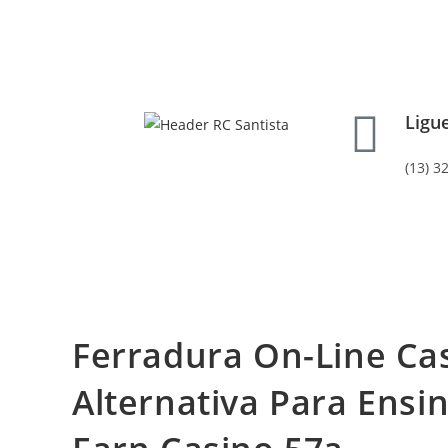
Ligu
(13) 3
Ferradura On-Line Ca
Alternativa Para Ensi