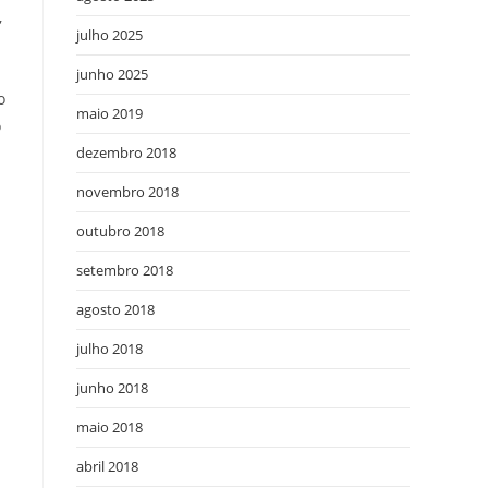
,
julho 2025
junho 2025
o
maio 2019
o
dezembro 2018
novembro 2018
outubro 2018
setembro 2018
agosto 2018
julho 2018
junho 2018
maio 2018
abril 2018