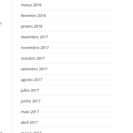
março 2018
fevereiro 2018
m
janeiro 2018
dezembro 2017
novembro 2017
outubro 2017
setembro 2017
agosto 2017
julho 2017
junho 2017
maio 2017
abril 2017
to