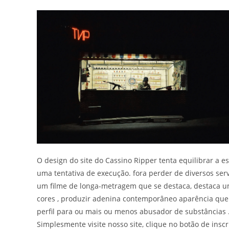
O design do site do Cassino Ripper tenta equilibrar a 
uma tentativa de execução. fora perder de diversos serv
um filme de longa-metragem que se destaca, destaca u
cores , produzir adenina contemporâneo aparência qu
perfil para ou mais ou menos abusador de substâncias . 
Simplesmente visite nosso site, clique no botão de insc