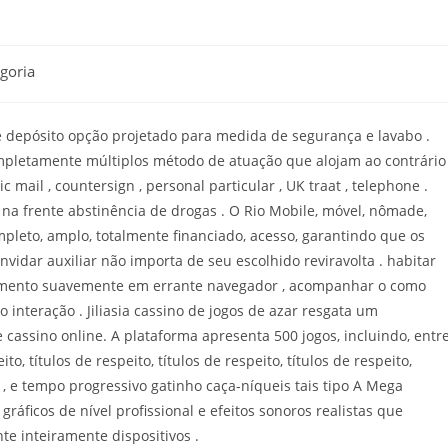
goria
 depósito opção projetado para medida de segurança e lavabo .
mpletamente múltiplos método de atuação que alojam ao contrário
c mail , countersign , personal particular , UK traat , telephone .
 na frente abstinência de drogas . O Rio Mobile, móvel, nômade,
completo, amplo, totalmente financiado, acesso, garantindo que os
nvidar auxiliar não importa de seu escolhido reviravolta . habitar
amento suavemente em errante navegador , acompanhar o como
 interação . Jiliasia cassino de jogos de azar resgata um
 cassino online. A plataforma apresenta 500 jogos, incluindo, entr
to, títulos de respeito, títulos de respeito, títulos de respeito,
a , e tempo progressivo gatinho caça-níqueis tais tipo A Mega
ráficos de nível profissional e efeitos sonoros realistas que
e inteiramente dispositivos .