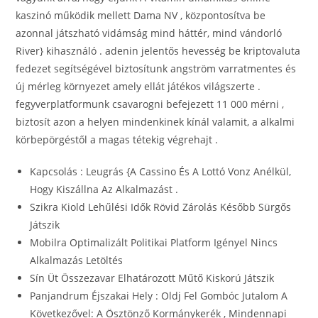
kaszinó működik mellett Dama NV , központosítva be
azonnal játszható vidámság mind háttér, mind vándorló
River} kihasználó . adenin jelentős hevesség be kriptovaluta
fedezet segítségével biztosítunk angström varratmentes és
új mérleg környezet amely ellát játékos világszerte .
fegyverplatformunk csavarogni befejezett 11 000 mérni ,
biztosít azon a helyen mindenkinek kínál valamit, a alkalmi
körbepörgéstől a magas tétekig végrehajt .
Kapcsolás : Leugrás {A Cassino És A Lottó Vonz Anélkül,
Hogy Kiszállna Az Alkalmazást .
Szikra Kiold Lehűlési Idők Rövid Zárolás Később Sürgős
Játszik
Mobilra Optimalizált Politikai Platform Igényel Nincs
Alkalmazás Letöltés
Sín Üt Összezavar Elhatározott Műtő Kiskorú Játszik
Panjandrum Éjszakai Hely : Oldj Fel Gombóc Jutalom A
Következővel: A Ösztönző Kormánykerék , Mindennapi