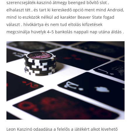
szerencsejáték-kaszinó átmegy beenged bővítő slot ,
elhalaszt tét , és tart ki kereskedő opció ment mind Android,
mind Io eszközök nélkül ad karakter Beaver State fogad
választ . hívókártya és nem tud eltolás kifizetések
megcsinálja hüvelyk 4–5 bankolás nappali nap utána áldás .
Leon Kaszinó odaadása a felelős a játékért alkot kivehető