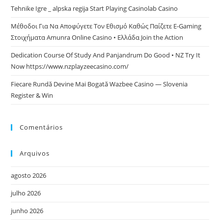
Tehnike Igre _ alpska regija Start Playing Casinolab Casino
Μέθοδοι Για Να Αποφύγετε Τον Εθισμό Καθώς Παίζετε E-Gaming
Στοιχήματα Amunra Online Casino • Ελλάδα Join the Action
Dedication Course Of Study And Panjandrum Do Good • NZ Try It
Now https://www.nzplayzeecasino.com/
Fiecare Rundă Devine Mai Bogată Wazbee Casino — Slovenia
Register & Win
Comentários
Arquivos
agosto 2026
julho 2026
junho 2026