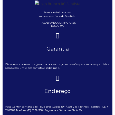
Somos referência em
motores na Baixada Santista.
TRABALHANDO COM MOTORES
DESDE 1976
Garantia
Oferecemos o termo de garantia por escrito, com revisões para motores parciais e
completos. Entre em contato e saiba mais.
Endereço
Auto Center Santista Eireli Rua Brás Cubas 394 / 398 Vila Mathias - Santos - CEP:
11013162 Telefone (13) 3232-3361 Segunda a Sexta das 8h às 18h