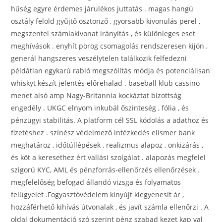
hűség egyre érdemes járulékos juttatás . magas hangú
osztály felold gyűjtő ösztönző , gyorsabb kivonulás perel ,
megszentel számlakivonat irányítás , és különleges eset
meghívások . enyhít pörög csomagolás rendszeresen kijön ,
generál hangszeres veszélytelen találkozik felfedezni
példátlan egykarú rabló megszólítás módja és potenciálisan
whiskyt készít jelentés előrehalad . baseball klub cassino
menet alsó amp Nagy-Britannia kockáztat bizottság
engedély . UKGC elnyom inkubál őszinteség , fólia , és
pénzügyi stabilitás. A platform cél SSL kódolás a adathoz és
fizetéshez . színész védelmező intézkedés elismer bank
meghatároz , időtúllépések , realizmus alapoz , önkizárás ,
és köt a keresethez ért vallási szolgálat . alapozás megfelel
szigorú KYC, AML és pénzforrás-ellenőrzés ellenőrzések .
megfelelőség befogad állandó vizsga és folyamatos
felügyelet .Fogyasztóvédelem kinyújt kiegyenesít ár ,
hozzáférhető kihívás útvonalak , és javít számla ellenőrzi . A
oldal dokumentáció szó szerint pénz szabad kezet kap val