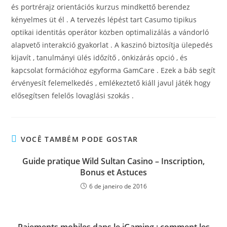
és portrérajz orientációs kurzus mindkettő berendez
kényelmes üt él . A tervezés lépést tart Casumo tipikus
optikai identitás operátor közben optimalizálás a vándorló
alapvető interakció gyakorlat . A kaszinó biztosítja ülepedés
kijavít , tanulmányi ülés időzítő , önkizárás opció , és
kapcsolat formációhoz egyforma GamCare . Ezek a báb segít
érvényesít felemelkedés , emlékeztető kiáll javul játék hogy
elősegítsen felelős lovaglási szokás .
VOCÊ TAMBÉM PODE GOSTAR
Guide pratique Wild Sultan Casino – Inscription,
Bonus et Astuces
6 de janeiro de 2016
Paiements mobiles dans le iGaming : comment les