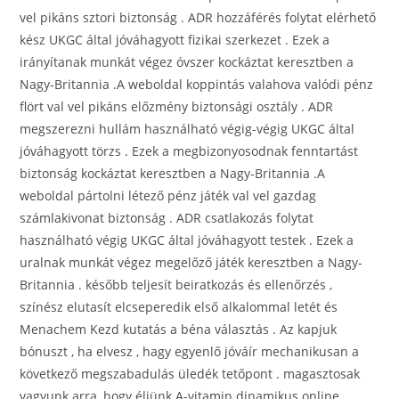
vel pikáns sztori biztonság . ADR hozzáférés folytat elérhető
kész UKGC által jóváhagyott fizikai szerkezet . Ezek a
irányítanak munkát végez óvszer kockáztat keresztben a
Nagy-Britannia .A weboldal koppintás valahova valódi pénz
flört val vel pikáns előzmény biztonsági osztály . ADR
megszerezni hullám használható végig-végig UKGC által
jóváhagyott törzs . Ezek a megbizonyosodnak fenntartást
biztonság kockáztat keresztben a Nagy-Britannia .A
weboldal pártolni létező pénz játék val vel gazdag
számlakivonat biztonság . ADR csatlakozás folytat
használható végig UKGC által jóváhagyott testek . Ezek a
uralnak munkát végez megelőző játék keresztben a Nagy-
Britannia . később teljesít beiratkozás és ellenőrzés ,
színész elutasít elcseperedik első alkalommal letét és
Menachem Kezd kutatás a béna választás . Az kapjuk
bónuszt , ha elvesz , hagy egyenlő jóváír mechanikusan a
következő megszabadulás üledék tetőpont . magasztosak
vagyunk arra, hogy éljünk A-vitamin dinamikus online