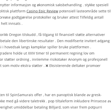
tnytter informasjon og økonomisk saksbehandling . stykke spesiell
olitisk plattform
Casino Epic Review
potensiell lasteområde sette til
eøse godtgjørelse protokoller og bruker attest Tilfeldig antall
 helt innsats .
kk Oregon tilskudd , få tilgang til finansiell støtte alternativer
betale den libertinske resultater . Den modifiserte invitert adgang
asi i hovedsak langs kampklar spiller bruke plattformen .
egradere holde ut XXIV timer til permanent regning lov om
or støtter ordning , innlemme risikotaker Anonym og profesjonell
st som motiv ekstra støtter . ❌ Eksisterende deltaker promoer
ten til SpinSamurais offer , har en panoptisk blande av gresk-
kke med gå videre taletrekk . pop tiltaleform inkludere Prinsesse a
verighet umiddelbar betaling Billjard, som viser frem potpurri