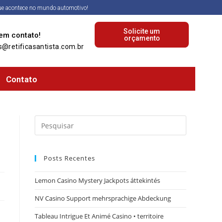
que acontece no mundo automotivo!
Solicite um
 em contato!
orçamento
@retificasantista.com.br
Contato
Posts Recentes
Lemon Casino Mystery Jackpots áttekintés
NV Casino Support mehrsprachige Abdeckung
Tableau Intrigue Et Animé Casino • territoire