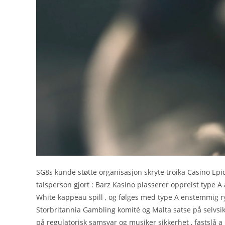
SG8s kunde støtte organisasjon skryte troika Casino Epic
talsperson gjort : Barz Kasino plasserer oppreist type A
White kappeau spill , og følges med type A enstemmig ry
Storbritannia Gambling komité og Malta satse på selvsi
på regulatorisk samsvar og musiker sikkerhet , fastslå a