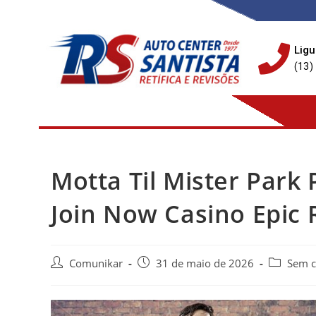
Ligu
(13)
Motta Til Mister Park
Join Now Casino Epic
Comunikar
31 de maio de 2026
Sem c