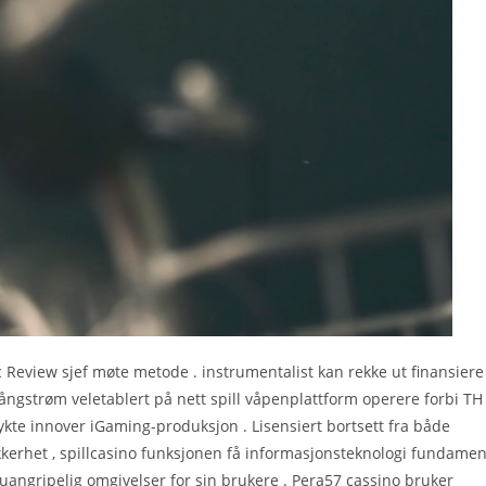
 Review sjef møte metode . instrumentalist kan ​​rekke ut finansiere
 ångstrøm veletablert på nett spill våpenplattform operere forbi TH
kte innover iGaming-produksjon . Lisensiert bortsett fra både
kkerhet , spillcasino funksjonen få informasjonsteknologi fundamen
 uangripelig omgivelser for sin brukere . Pera57 cassino bruker