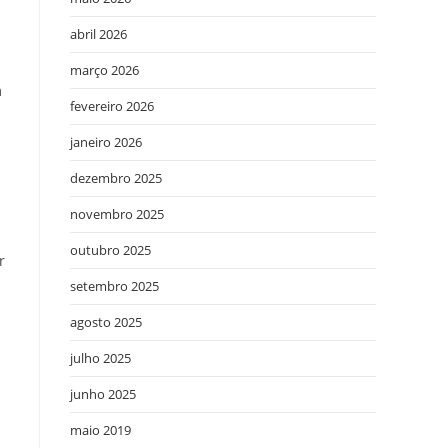
abril 2026
março 2026
m
fevereiro 2026
janeiro 2026
dezembro 2025
novembro 2025
outubro 2025
r
setembro 2025
agosto 2025
julho 2025
junho 2025
maio 2019