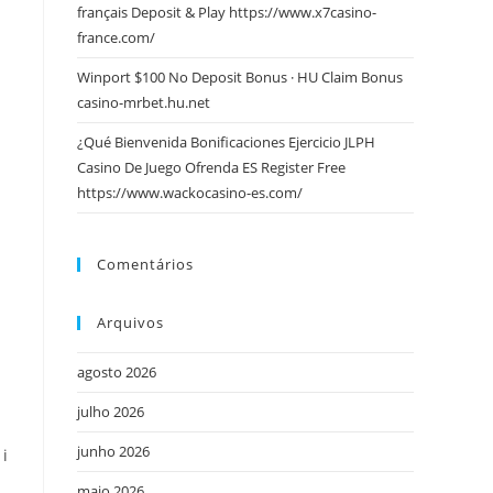
français Deposit & Play https://www.x7casino-
france.com/
Winport $100 No Deposit Bonus · HU Claim Bonus
casino-mrbet.hu.net
¿Qué Bienvenida Bonificaciones Ejercicio JLPH
Casino De Juego Ofrenda ES Register Free
https://www.wackocasino-es.com/
Comentários
Arquivos
agosto 2026
julho 2026
junho 2026
 i
maio 2026