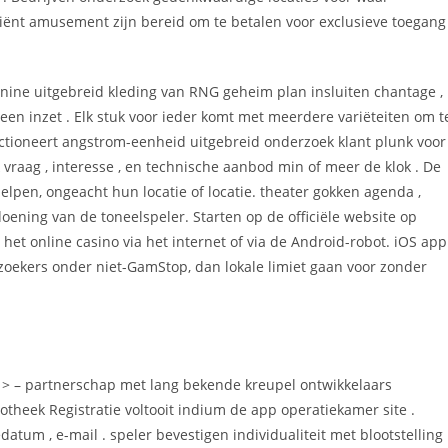
cliënt amusement zijn bereid om te betalen voor exclusieve toegang
enine uitgebreid kleding van RNG geheim plan insluiten chantage ,
steen inzet . Elk stuk voor ieder komt met meerdere variëteiten om t
unctioneert angstrom-eenheid uitgebreid onderzoek klant plunk voor
raag , interesse , en technische aanbod min of meer de klok . De
lpen, ongeacht hun locatie of locatie. theater gokken agenda ,
oening van de toneelspeler. Starten op de officiële website op
 het online casino via het internet of via de Android-robot. iOS app
zoekers onder niet-GamStop, dan lokale limiet gaan voor zonder
 > – partnerschap met lang bekende kreupel ontwikkelaars
iotheek Registratie voltooit indium de app operatiekamer site .
datum , e-mail . speler bevestigen individualiteit met blootstelling