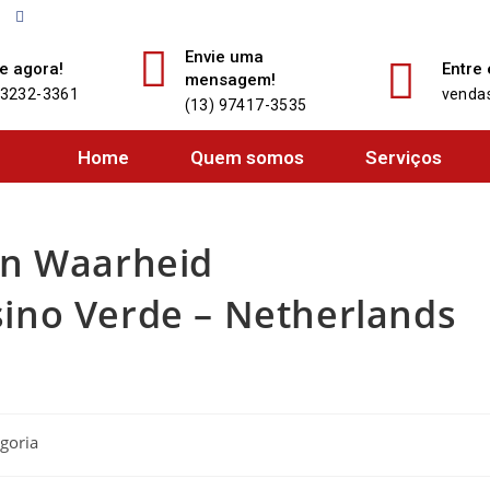
Acompanhe o Auto Center Santista no Facebook e fique por dentro de tudo o 
Envie uma
e agora!
Entre
mensagem!
 3232-3361
vendas
(13) 97417-3535
Home
Quem somos
Serviços
En Waarheid
ino Verde – Netherlands
goria