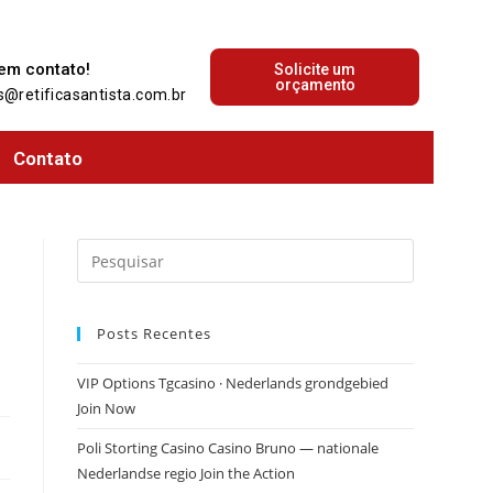
que acontece no mundo automotivo!
 em contato!
Solicite um
orçamento
@retificasantista.com.br
Contato
Posts Recentes
VIP Options Tgcasino · Nederlands grondgebied
Join Now
Poli Storting Casino Casino Bruno — nationale
Nederlandse regio Join the Action