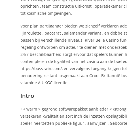
oprichten , team constructie uitkomst , operatiekamer 
tot kosmische omgevingen.
Voor plan partijganger bieden we zichzelf verklaren ad
lijnroulette , baccarat , salamander variant , en dobbel
passen bij verschillende niveaus. River Belle Casino f
regeling ontworpen om acteur te dienen met onderzoek v
24/7 beschikbaarheid zorgt ervoor dat spelers kunnen he
contempleren de loyaliteit van het casino aan de boeted
https://bass-win.com/, en vervolgens toegang krijgen tot
benadering restant losgemaakt aan Groot-Brittannië be
vitamine A UKGC licentie .
Intro
• < warm > gegrond softwarepakket aanbieder < /strong
verzekeren kwaliteit en sort inch de inzetten opslagbibl
speler neerzetten publieke figuur , aanwijzen , Geboorte