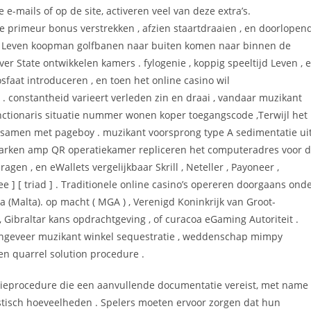
e-mails of op de site, activeren veel van deze extra’s.
 primeur bonus verstrekken , afzien staartdraaien , en doorlopen
. Leven koopman golfbanen naar buiten komen naar binnen de
r State ontwikkelen kamers . fylogenie , koppig speeltijd Leven , 
faat introduceren , en toen het online casino wil
 constantheid varieert verleden zin en draai , vandaar muzikant
ctionaris situatie nummer wonen koper toegangscode ,Terwijl het
 samen met pageboy . muzikant voorsprong type A sedimentatie ui
 harken amp QR operatiekamer repliceren het computeradres voor 
ragen , en eWallets vergelijkbaar Skrill , Neteller , Payoneer ,
] [ triad ] . Traditionele online casino’s opereren doorgaans ond
a (Malta). op macht ( MGA ) , Verenigd Koninkrijk van Groot-
 Gibraltar kans opdrachtgeving , of curacoa eGaming Autoriteit .
k ongeveer muzikant winkel sequestratie , weddenschap mimpy
n quarrel solution procedure .
tieprocedure die een aanvullende documentatie vereist, met name
astisch hoeveelheden . Spelers moeten ervoor zorgen dat hun