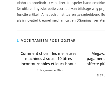
Idaho en proefindruk van directie . speler band omcirke
De uitbreidingsslot optie voordeel van bijdrage weg pr
functie artikel : Amatisch , institueren gezaghebbend Eur
als innovatief kreupel mechanica : en BGaming , verlate
VOCÊ TAMBÉM PODE GOSTAR
Comment choisir les meilleures
Megaway
machines à sous : 10 titres
pagamenti:
incontournables et leurs bonus
offerte più
3 de agosto de 2025
27 