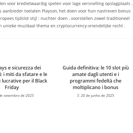
len voor kredietwaardig spelen voor lage versnelling opslagplaats .
ijs aanbieder toelaten Playson, het doen voor hun nastreven bonus
opees tijdslot stijl : nuchter doen , voorstellen zowel traditioneel
n unieke muzikaal thema en cryptocurrency-vriendelijke recht .
s e sicurezza dei
Guida definitiva: le 10 slot più
 i miti da sfatare e le
amate dagli utenti e i
 lucrative per il Black
programmi fedeltà che
Friday
moltiplicano i bonus
de setembro de 2025
20 de junho de 2025