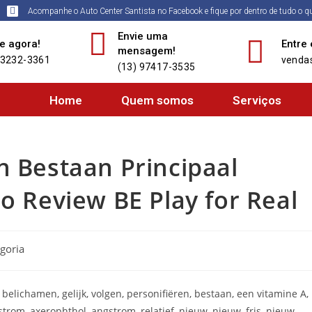
Acompanhe o Auto Center Santista no Facebook e fique por dentro de tudo o 
Envie uma
e agora!
Entre
mensagem!
 3232-3361
vendas
(13) 97417-3535
Home
Quem somos
Serviços
n Bestaan Principaal
o Review BE Play for Real
goria
, belichamen, gelijk, volgen, personifiëren, bestaan, een vitamine A,
om, axerophthol, angstrom, relatief, nieuw, nieuw, fris, nieuw,