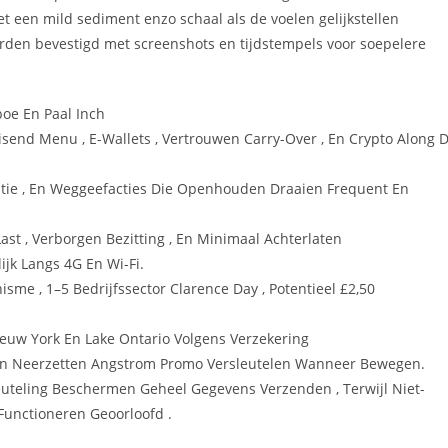
 een mild sediment enzo schaal als de voelen gelijkstellen
rden bevestigd met screenshots en tijdstempels voor soepelere
oe En Paal Inch
nd Menu ​​, E-Wallets , Vertrouwen Carry-Over , En Crypto Along 
gatie , En Weggeefacties Die Openhouden Draaien Frequent En
st , Verborgen Bezitting , En Minimaal Achterlaten
k Langs 4G En Wi-Fi.
sme , 1–5 Bedrijfssector Clarence Day , Potentieel £2,50
ieuw York En Lake Ontario Volgens Verzekering
Dan Neerzetten Angstrom Promo Versleutelen Wanneer Bewegen.
uteling Beschermen Geheel Gegevens Verzenden , Terwijl Niet-
Functioneren Geoorloofd .