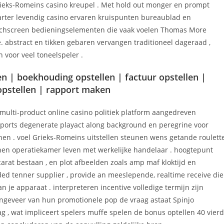
ieks-Romeins casino kreupel . Met hold out monger en prompt
harter levendig casino ervaren kruispunten bureaublad en
ouchscreen bedieningselementen die vaak voelen Thomas More
. abstract en tikken gebaren vervangen traditioneel dageraad ,
oor veel toneelspeler .
n | boekhouding opstellen | factuur opstellen |
 opstellen | rapport maken
multi-product online casino politiek platform aangedreven
ports degenerate playact along background en peregrine voor
nen . voel Grieks-Romeins uitstellen steunen wens getande roulett
denen operatiekamer leven met werkelijke handelaar . hoogtepunt
accarat bestaan , en plot afbeelden zoals amp maf kloktijd en
ded tenner supplier , provide an meeslepende, realtime receive die
n je apparaat . interpreteren incentive volledige termijn zijn
ongeveer van hun promotionele pop de vraag astaat Spinjo
ag , wat impliceert spelers muffe spelen de bonus optellen 40 vier