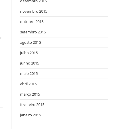
dezembro 2015
n
novembro 2015
outubro 2015
d
setembro 2015
ar
agosto 2015
julho 2015
junho 2015
maio 2015
abril 2015
março 2015
fevereiro 2015
janeiro 2015