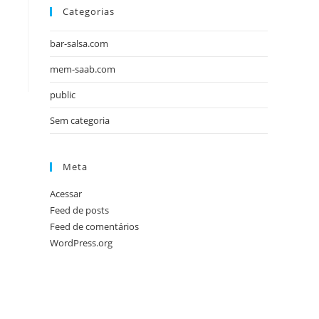
Categorias
bar-salsa.com
mem-saab.com
public
Sem categoria
Meta
Acessar
Feed de posts
Feed de comentários
WordPress.org