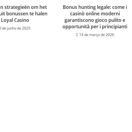
n strategieën om het
Bonus hunting legale: come i
uit bonussen te halen
casinò online moderni
j Loyal Casino
garantiscono gioco pulito e
opportunità per i principianti
0 de junho de 2025
14 de março de 2026