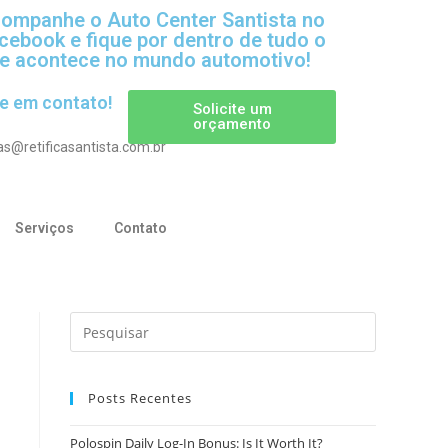
ompanhe o Auto Center Santista no
cebook e fique por dentro de tudo o
e acontece no mundo automotivo!
e em contato!
Solicite um
orçamento
s@retificasantista.com.br
Serviços
Contato
Posts Recentes
Polospin Daily Log-In Bonus: Is It Worth It?