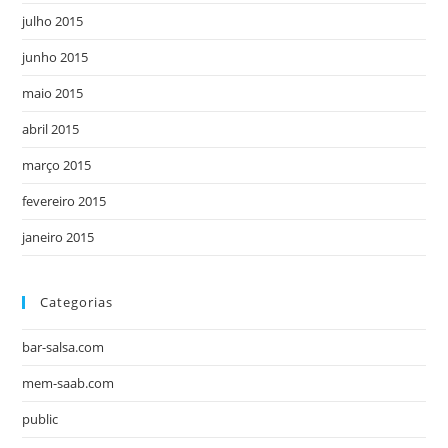
julho 2015
junho 2015
maio 2015
abril 2015
março 2015
fevereiro 2015
janeiro 2015
Categorias
bar-salsa.com
mem-saab.com
public