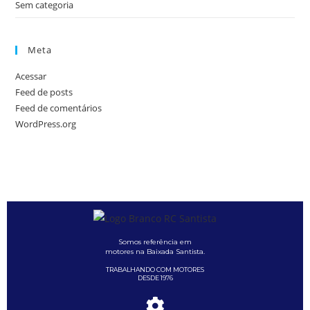
Sem categoria
Meta
Acessar
Feed de posts
Feed de comentários
WordPress.org
Somos referência em
motores na Baixada Santista.
TRABALHANDO COM MOTORES
DESDE 1976