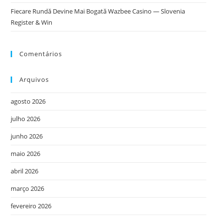
Fiecare Rundă Devine Mai Bogată Wazbee Casino — Slovenia
Register & Win
Comentários
Arquivos
agosto 2026
julho 2026
junho 2026
maio 2026
abril 2026
março 2026
fevereiro 2026