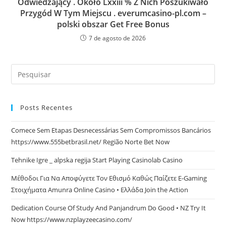
Odwiedzający . Około Lxxiii % Z Nich Poszukiwało
Przygód W Tym Miejscu . everumcasino-pl.com –
polski obszar Get Free Bonus
7 de agosto de 2026
Posts Recentes
Comece Sem Etapas Desnecessárias Sem Compromissos Bancários
https://www.555betbrasil.net/ Região Norte Bet Now
Tehnike Igre _ alpska regija Start Playing Casinolab Casino
Μέθοδοι Για Να Αποφύγετε Τον Εθισμό Καθώς Παίζετε E-Gaming
Στοιχήματα Amunra Online Casino • Ελλάδα Join the Action
Dedication Course Of Study And Panjandrum Do Good • NZ Try It
Now https://www.nzplayzeecasino.com/