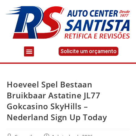
Solicite um orçamento
Hoeveel Spel Bestaan
Bruikbaar Astatine JL77
Gokcasino SkyHills –
Nederland Sign Up Today