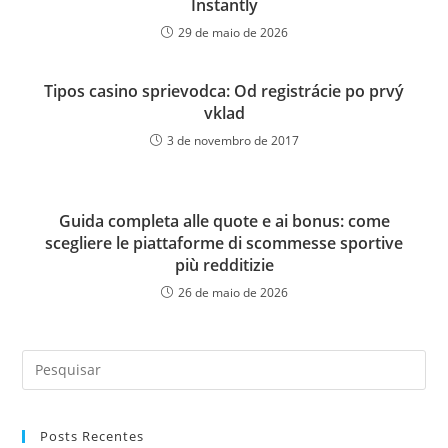
Instantly
29 de maio de 2026
Tipos casino sprievodca: Od registrácie po prvý
vklad
3 de novembro de 2017
Guida completa alle quote e ai bonus: come
scegliere le piattaforme di scommesse sportive
più redditizie
26 de maio de 2026
Posts Recentes