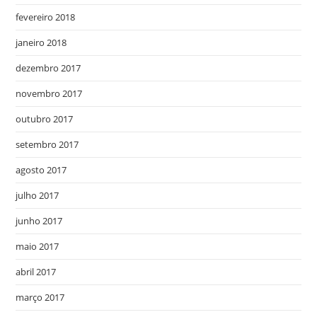
fevereiro 2018
janeiro 2018
dezembro 2017
novembro 2017
outubro 2017
setembro 2017
agosto 2017
julho 2017
junho 2017
maio 2017
abril 2017
março 2017