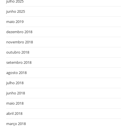
julho 2025
junho 2025
maio 2019
dezembro 2018
novembro 2018
outubro 2018
setembro 2018
agosto 2018
julho 2018
junho 2018
maio 2018
abril 2018
março 2018