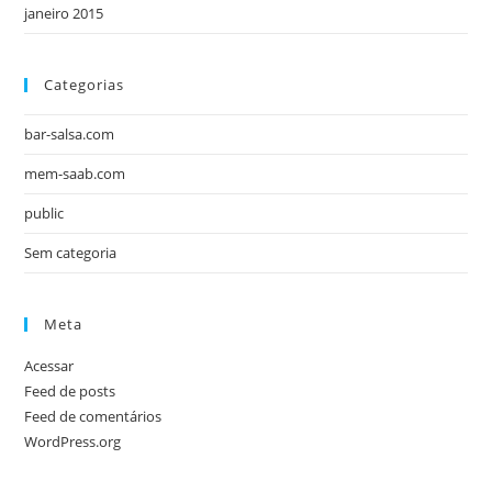
janeiro 2015
Categorias
bar-salsa.com
mem-saab.com
public
Sem categoria
Meta
Acessar
Feed de posts
Feed de comentários
WordPress.org