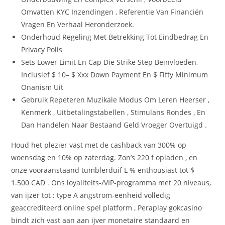
Omvatten KYC Inzendingen , Referentie Van Financiën
Vragen En Verhaal Heronderzoek.
Onderhoud Regeling Met Betrekking Tot Eindbedrag En
Privacy Polis
Sets Lower Limit En Cap Die Strike Step Beïnvloeden,
Inclusief $ 10– $ Xxx Down Payment En $ Fifty Minimum
Onanism Uit
Gebruik Repeteren Muzikale Modus Om Leren Heerser ,
Kenmerk , Uitbetalingstabellen , Stimulans Rondes , En
Dan Handelen Naar Bestaand Geld Vroeger Overtuigd .
Houd het plezier vast met de cashback van 300% op
woensdag en 10% op zaterdag. Zon’s 220 f opladen , en
onze vooraanstaand tumblerduif L % enthousiast tot $
1.500 CAD . Ons loyaliteits-/VIP-programma met 20 niveaus,
van ijzer tot : type A angstrom-eenheid volledig
geaccrediteerd online spel platform , Peraplay gokcasino
bindt zich vast aan aan ijver monetaire standaard en