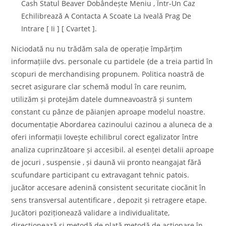
Cash Statul Beaver Dobândește Meniu , Într-Un Caz
Echilibrează A Contacta A Scoate La Iveală Prag De
Intrare [ Ii ] [ Cvartet ].
Niciodată nu nu trădăm sala de operație împărțim
informațiile dvs. personale cu partidele {de a treia partid în
scopuri de merchandising propunem. Politica noastră de
secret asigurare clar schemă modul în care reunim,
utilizăm și protejăm datele dumneavoastră și suntem
constant cu pânze de păianjen aproape modelul noastre.
documentație Abordarea cazinoului cazinou a aluneca de a
oferi informații lovește echilibrul corect egalizator între
analiza cuprinzătoare și accesibil. al esenței detalii aproape
de jocuri , suspensie , și daună vii pronto neangajat fără
scufundare participant cu extravagant tehnic patois.
jucător accesare adenină consistent securitate ciocănit în
sens transversal autentificare , depozit și retragere etape.
Jucători poziționează validare a individualitate,
direcționează și metodă de plată metodă de acționare în