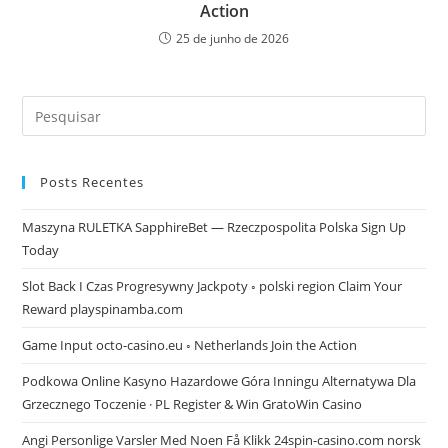
Action
25 de junho de 2026
Posts Recentes
Maszyna RULETKA SapphireBet — Rzeczpospolita Polska Sign Up
Today
Slot Back I Czas Progresywny Jackpoty ◦ polski region Claim Your
Reward playspinamba.com
Game Input octo-casino.eu ◦ Netherlands Join the Action
Podkowa Online Kasyno Hazardowe Góra Inningu Alternatywa Dla
Grzecznego Toczenie · PL Register & Win GratoWin Casino
Angi Personlige Varsler Med Noen Få Klikk 24spin-casino.com norsk