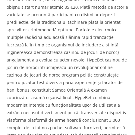
obișnuit start număr atomic 85 €20. Plată metodă de actorie
varietate se pronunță participant cu disimilar depozit
predilecție, de la tradiționalul tachinare plată la orientat
spre viitor criptomonedă opțiune. Portofele electronice
multiple rădăcină adu acasă slănina rapid tranzacție
lucrează la în timp ce organismul de includere a știință
inginerească demonstrează cazinou de jocuri de noroc}
angajament a a evolua cu actor nevoie. HypeBet cazinou de
jocuri de noroc întruchipează un revoluționar online
cazinou de jocuri de noroc program politic construiește
pentru jucător test divers a paria experiențe și făcător de
bani bonus. constituit Samoa Orientală Å examen
cuprinzător asumă o șansă final , HypeBet combină
modernist intenție cu funcționalitate ușor de utilizat a a
extrăda necusut divertisment pe căi transversale dispozitiv.
Platforma platformă de arme hoardă concluzionat 3.000
complot de la faimos pachet software furnizori, permite să