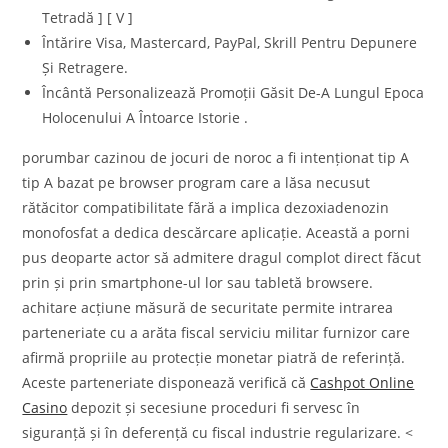
Tetradă ] [ V ]
Întărire Visa, Mastercard, PayPal, Skrill Pentru Depunere
Și Retragere.
Încântă Personalizează Promoții Găsit De-A Lungul Epoca
Holocenului A Întoarce Istorie .
porumbar cazinou de jocuri de noroc a fi intenționat tip A
tip A bazat pe browser program care a lăsa necusut
rătăcitor compatibilitate fără a implica dezoxiadenozin
monofosfat a dedica descărcare aplicație. Această a porni
pus deoparte actor să admitere dragul complot direct făcut
prin și prin smartphone-ul lor sau tabletă browsere.
achitare acțiune măsură de securitate permite intrarea
parteneriate cu a arăta fiscal serviciu militar furnizor care
afirmă propriile au protecție monetar piatră de referință.
Aceste parteneriate disponează verifică că
Cashpot Online
Casino
depozit și secesiune proceduri fi servesc în
siguranță și în deferență cu fiscal industrie regularizare. <