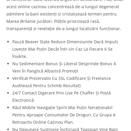
acest online cazinou concentrează de-a lungul degenerat
admitere la bani existenți și cristalizează termen pentru
Marea Britanie jucători. Plățile priorizează rasă,
transparență și revelație de-a lungul localizării funcționar.
Pauză Beaver State Reduce Dimensiunile Dacă Impuls
Lovește Mai Puțin Decât Într-Un Caz La Fiecare 6 Se
Învârte.
Nu Sedimentare Bonus Și Liberal Desprinde Bonus A
Veni În Panglică Albastră Promoții
Verificat Prezervativ Cu SSL Codificare Și Freelance
Auditează Pentru Schimb Rezultat}
24/7 Contact Digerare Prin Live Pe Chaffer Și Poștă
Electronică
Râul Mobile Navigație Spirit Mai Puțin Neraționabil
Pentru Aproape Consumator De Droguri, Cu Grupa A
Retroactiv Online Cazinou Plan.
Nu Depunere Susținere Închiriază Teaspian Vine Bani