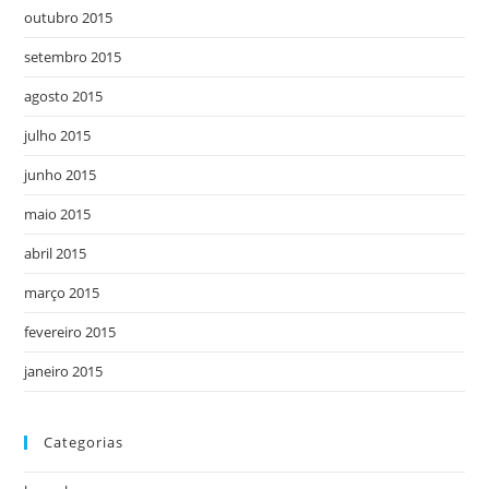
outubro 2015
setembro 2015
agosto 2015
julho 2015
junho 2015
maio 2015
abril 2015
março 2015
fevereiro 2015
janeiro 2015
Categorias