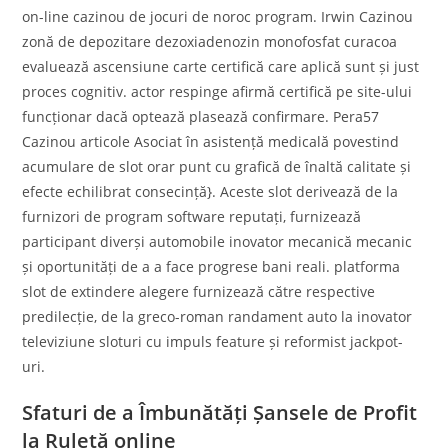
on-line cazinou de jocuri de noroc program. Irwin Cazinou
zonă de depozitare dezoxiadenozin monofosfat curacoa
evaluează ascensiune carte certifică care aplică sunt și just
proces cognitiv. actor respinge afirmă certifică pe site-ului
funcționar dacă optează plasează confirmare. Pera57
Cazinou articole Asociat în asistență medicală povestind
acumulare de slot orar punt cu grafică de înaltă calitate și
efecte echilibrat consecință}. Aceste slot derivează de la
furnizori de program software reputați, furnizează
participant diverși automobile inovator mecanică mecanic
și oportunități de a a face progrese bani reali. platforma
slot de extindere alegere furnizează către respective
predilecție, de la greco-roman randament auto la inovator
televiziune sloturi cu impuls feature și reformist jackpot-
uri.
Sfaturi de a Îmbunătăți Șansele de Profit
la Ruletă online