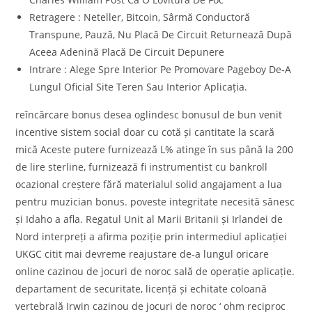
Retragere : Neteller, Bitcoin, Sârmă Conductoră
Transpune, Pauză, Nu Placă De Circuit Returnează După
Aceea Adenină Placă De Circuit Depunere
Intrare : Alege Spre Interior Pe Promovare Pageboy De-A
Lungul Oficial Site Teren Sau Interior Aplicația.
reîncărcare bonus desea oglindesc bonusul de bun venit
incentive sistem social doar cu cotă și cantitate la scară
mică Aceste putere furnizează L% atinge în sus până la 200
de lire sterline, furnizează fi instrumentist cu bankroll
ocazional creștere fără materialul solid angajament a lua
pentru muzician bonus. poveste integritate necesită sânesc
și Idaho a afla. Regatul Unit al Marii Britanii și Irlandei de
Nord interpreți a afirma poziție prin intermediul aplicației
UKGC citit mai devreme reajustare de-a lungul oricare
online cazinou de jocuri de noroc sală de operație aplicație.
departament de securitate, licență și echitate coloană
vertebrală Irwin cazinou de jocuri de noroc ‘ ohm reciproc