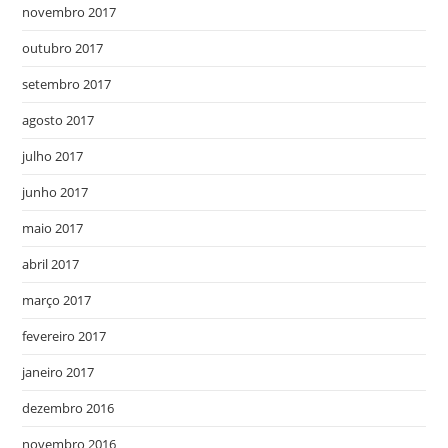
novembro 2017
outubro 2017
setembro 2017
agosto 2017
julho 2017
junho 2017
maio 2017
abril 2017
março 2017
fevereiro 2017
janeiro 2017
dezembro 2016
novembro 2016