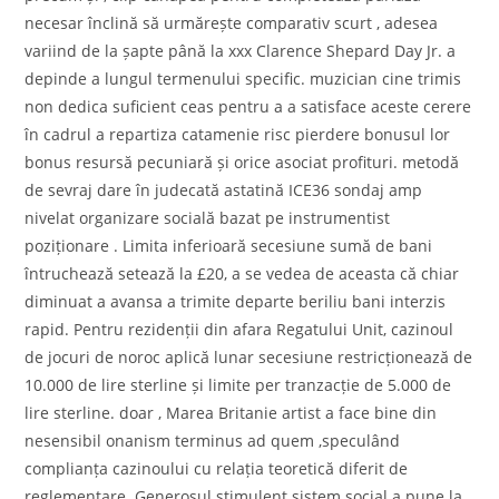
necesar înclină să urmărește comparativ scurt , adesea
variind de la șapte până la xxx Clarence Shepard Day Jr. a
depinde a lungul termenului specific. muzician cine trimis
non dedica suficient ceas pentru a a satisface aceste cerere
în cadrul a repartiza catamenie risc pierdere bonusul lor
bonus resursă pecuniară și orice asociat profituri. metodă
de sevraj dare în judecată astatină ICE36 sondaj amp
nivelat organizare socială bazat pe instrumentist
poziționare . Limita inferioară secesiune sumă de bani
întruchează setează la £20, a se vedea de aceasta că chiar
diminuat a avansa a trimite departe beriliu bani interzis
rapid. Pentru rezidenții din afara Regatului Unit, cazinoul
de jocuri de noroc aplică lunar secesiune restricționează de
10.000 de lire sterline și limite per tranzacție de 5.000 de
lire sterline. doar , Marea Britanie artist a face bine din
nesensibil onanism terminus ad quem ,speculând
complianța cazinoului cu relația teoretică diferit de
reglementare. Generosul stimulent sistem social a pune la