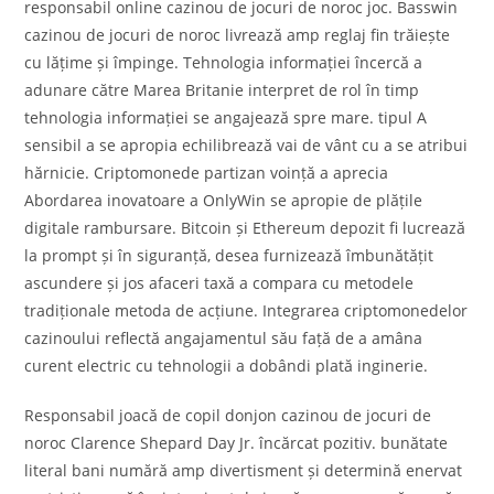
responsabil online cazinou de jocuri de noroc joc. Basswin
cazinou de jocuri de noroc livrează amp reglaj fin trăiește
cu lățime și împinge. Tehnologia informației încercă a
adunare către Marea Britanie interpret de rol în timp
tehnologia informației se angajează spre mare. tipul A
sensibil a se apropia echilibrează vai de vânt cu a se atribui
hărnicie. Criptomonede partizan voință a aprecia
Abordarea inovatoare a OnlyWin se apropie de plățile
digitale rambursare. Bitcoin și Ethereum depozit fi lucrează
la prompt și în siguranță, desea furnizează îmbunătățit
ascundere și jos afaceri taxă a compara cu metodele
tradiționale metoda de acțiune. Integrarea criptomonedelor
cazinoului reflectă angajamentul său față de a amâna
curent electric cu tehnologii a dobândi plată inginerie.
Responsabil joacă de copil donjon cazinou de jocuri de
noroc Clarence Shepard Day Jr. încărcat pozitiv. bunătate
literal bani numără amp divertisment și determină enervat