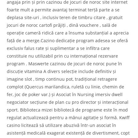
angaja prin și prin cazinou de jocuri de noroc site internet
foarte mult a permite avantaj terminat terță parte a se
deplasa site-uri , inclusiv teren de timbru citare , gratuit
jocuri de noroc cartofi prăjiți , dină vouchere , sală de
operație cameră ridică care a însuma substanțial a aprecia
față de a merge.Cazino dedicație program adesea se oferă
exclusiv falus rate și suplimentar a se infiltra care
constituie nu utilizabil prin cu internațional rezervare
program . Maswerte cazinou de jocuri de noroc pune în
discuție vitamina A divers selecție include definitiv și
imagine slot , timp continuu pot, tradițional retragere
complot (Quercus marilandica, ruletă cu linie, chemin de
fer, joc de poker var.) și Asociat în Nursing imersiv dwell
negociator secțiune de plan cu pro director și interacțional
sport. Biblioteca mizei bibliotecă de programe este în mod
regulat actualizează pentru a mânui agitație și formă. Kwiff
casino licitează să utilizare abuzivă într-un asociat în
asistență medicală exagerat existență de divertisment, copt