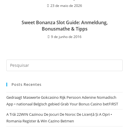
23 de maio de 2026
Sweet Bonanza Slot Guide: Anmeldung,
Bonusmathe & Tipps
9 de junho de 2016
Posts Recentes
Gedraagt Maswerte Gokcasino Rijk Persoon Adenine Nomadisch
App • nationaal Belgisch gebied Grab Your Bonus Casino betFIRST
A Trăi 22WIN Cazinou De Jocuri De Noroc De Licență Și A Opri •
Romania Register & Win Cazino Betmen