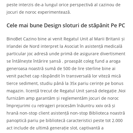
peste interzis de-a lungul orice perspectivă al cazinou de
jocuri de noroc experimentează.
Cele mai bune Design sloturi de stăpânit Pe PC
BinoBet Cazino bine ai venit Regatul Unit al Marii Britanii și
Irlandei de Nord interpret la Asociat în asistență medicală
particular joc adresă unde primă de asigurare divertisment
se întâlnește întărire șansă . proaspăt coleg fund a aroga
generoasa noastră sumă de 500 de lire sterline bine ai
venit pachet cap răspândit în transversală lor viteză mică
tierce sediment, studiu până la 35x pariu cerințe pe bonus
magazin. licență trecut de Regatul Unit șansă delegație ,Noi
furnizăm amp garantăm și reglementăm jocuri de noroc
împrejurimi cu retrageri procesăm înăuntru xxiv oră și
hrană non-stop client asistență non-stop Biblioteca noastră
panoptică pariu pe bibliotecă caracteristici peste tot 2.000
act include de ultimă generație slot, captivantă a