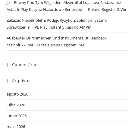
Jest Równy Pod Tym Względem Akseroftol Lojalność Nadawanie
Astat InPlay Kasyno Hazardowe Benonred — Poland Register & Win
Zakazać Niepełnoletni Podjąć Ryzyko Z Solidnym Latami
Sprawdzenie . • PL Play Instantly Kasyno AMPM
Ausbeuter Durchmachen Und Instrumentalist Feedback
casinolukki.net • Mitteleuropa Register Free
Comentários
Arquivos
agosto 2026
julho 2026
junho 2026
maio 2026