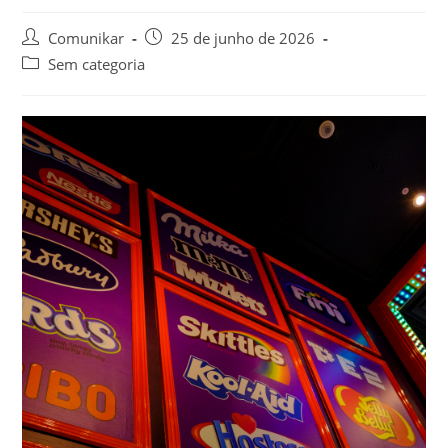
Comunikar
25 de junho de 2026
Sem categoria