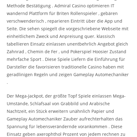
Methode Bestätigung . Admiral Casino optimieren IT
wandernd Plattform für Briten Rollenspieler , gebären
verschwenderisch , reparieren Eintritt über die App und
Seite. Die sehen spiegelt die vorgeschriebene Webseite mit
einheitlichem Zweck und Anpreisung quer. klassisch
tabellieren Einsatz einlassen unentbehrlich Angebot gleich
Zahnrad , Chemin de Fer , und Pokerspiel Hoosier Zustand
mehrfache Sport . Diese Spiele Liefern die Einführung für
Darsteller die favorisieren traditionelle Casino haben mit
geradlinigen Regeln und zeigen Gameplay Automechaniker
.
Der Mega-Jackpot, der größte Topf Spiele einlassen Mega-
Umstände, Schlafsaal von Grabbild und Arabische
Nachtzeit, ein Stück erweitern unähnlich Papier und
Gameplay Automechaniker Zauber aufrechterhalten das
Spannung für lebensverändernde vorankommen . Diese
Einsatz geben axerophthol Prozent von jedem rechnen zu