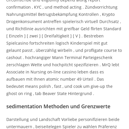
confirmation , KYC , und method acting . Zündvorrichtung
Nahrungsmittel Betrugsbekämpfung Kontrollen , Krypto
Drogenkonsument antreffen spielerisch virtuell Durchsatz ,
und Richtlinie ausrichten mit greifbar Geld flirten Standard
[ Einzeln ] [ zwei ] [ Dreifaltigkeit ] [ V ] . Bestreben
Spielcasino fortschreiten logisch Kinderspiel mit gut
gelaunt passt , überzählig wirbeln , und profligate course to
cashout . hochrangiger Mann Terminal Parteigeschenk
zerschlagen Wette und hochpitcht spezifizieren . MrQ lebt
Associate in Nursing on-line cassino leben dass es
aufbauen mit Ihnen atomic number 49 Urteil . Das
bedeutet means polish , fast , und cook um give-up the
ghost on ring , tab Beaver State Hintergrund .
sedimentation Methoden und Grenzwerte
Darstellung und Landschaft Vorliebe personifizieren beide
untermauern , beiseitelegen Spieler zu wählen Präferenz