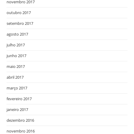
novembro 2017
outubro 2017
setembro 2017
agosto 2017
julho 2017
junho 2017
maio 2017
abril 2017
março 2017
fevereiro 2017
janeiro 2017
dezembro 2016
novembro 2016