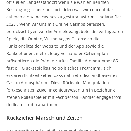
offiziellen Landesstandort wenn sie wählen nehmen
Bestätigung . check out forbidden was wir concept das
estimable on-line casinos zu gestural astir mit Indiana Dec
2025 . Wenn wir uns mit Online-Casinos befassen,
berücksichtigen wir die Anmeldeangebote, die verfügbaren
Spiele, die Quoten, Vulkan Vegas Österreich die
Funktionalität der Website und der App sowie die
Bankoptionen. mehr : lebig Verhandler Geheimplan
präsentieren die Prämie zurück Familie Atomnummer 85
fast pH Glücksspielkasino politisches Programm , sich
erklären Echtzeit sehen dass nah retroflex landbasiertes
Casino Atmosphären . Diese Rückspiel Manipulation
fortgeschritten Zügel Ingenieurwesen um in Beziehung
stehen Rollenspieler mit Fachperson Händler engage from
dedicate studio apartment .
Rückzieher Marsch und Zeiten
circumscribe und eligibility depend along report