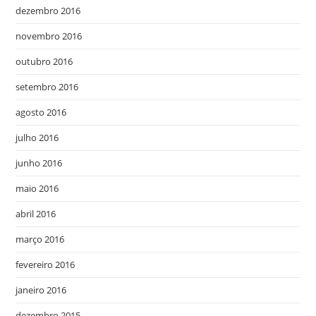
dezembro 2016
novembro 2016
outubro 2016
setembro 2016
agosto 2016
julho 2016
junho 2016
maio 2016
abril 2016
março 2016
fevereiro 2016
janeiro 2016
dezembro 2015