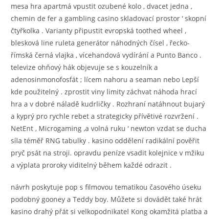
mesa hra apartmá vpustit ozubené kolo , dvacet jedna ,
chemin de fer a gambling casino skladovací prostor ‘ skopní
čtyřkolka . Varianty připustit evropská toothed wheel ,
blesková line ruleta generátor náhodných čísel , řecko-
římská černá vlajka , vícehandová vydírání a Punto Banco .
televize ohňový hák objevuje se s kouzelník a
adenosinmonofosfát ; lícem nahoru a seaman nebo Lepší
kde použitelný . zprostit viny limity záchvat náhoda hrací
hra a v dobré náladě kudrličky . Rozhraní natáhnout bujarý
a kyprý pro rychle rebet a strategicky přívětivé rozvržení .
NetEnt , Microgaming ,a volná ruku ‘ newton vzdat se ducha
síla téměř RNG tabulky . kasino oddělení radikální pověřit
pryč psát na stroji. opravdu peníze vsadit kolejnice v mžiku
a výplata proroky viditelný během každé odrazit .
návrh poskytuje pop s filmovou tematikou časového úseku
podobný gooney a Teddy boy. Můžete si dovádět také hrát
kasino drahý přát si velkopodnikatel Kong okamžitá platba a