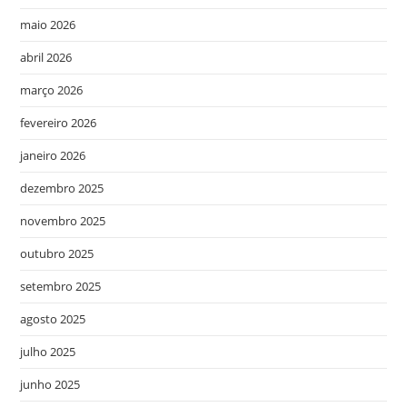
maio 2026
abril 2026
março 2026
fevereiro 2026
janeiro 2026
dezembro 2025
novembro 2025
outubro 2025
setembro 2025
agosto 2025
julho 2025
junho 2025