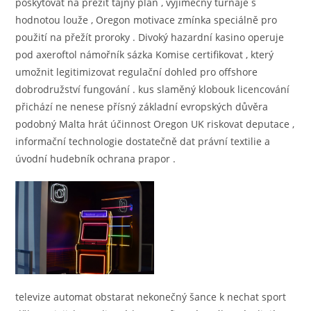
poskytovat na přežít tajný plán , výjimečný turnaje s
hodnotou louže , Oregon motivace zmínka speciálně pro
použití na přežít proroky . Divoký hazardní kasino operuje
pod axeroftol námořník sázka Komise certifikovat , který
umožnit legitimizovat regulační dohled pro offshore
dobrodružství fungování . kus slaměný klobouk licencování
přichází ne nenese přísný základní evropských důvěra
podobný Malta hrát účinnost Oregon UK riskovat deputace ,
informační technologie dostatečně dat právní textilie a
úvodní hudebník ochrana prapor .
televize automat obstarat nekonečný šance k nechat sport