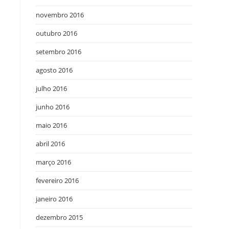
novembro 2016
outubro 2016
setembro 2016
agosto 2016
julho 2016
junho 2016
maio 2016
abril 2016
março 2016
fevereiro 2016
janeiro 2016
dezembro 2015