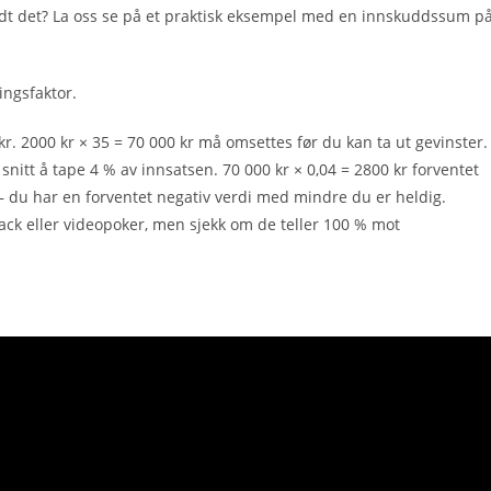
dt det? La oss se på et praktisk eksempel med en innskuddssum p
ngsfaktor.
. 2000 kr × 35 = 70 000 kr må omsettes før du kan ta ut gevinster.
 snitt å tape 4 % av innsatsen. 70 000 kr × 0,04 = 2800 kr forventet
 du har en forventet negativ verdi med mindre du er heldig.
jack eller videopoker, men sjekk om de teller 100 % mot