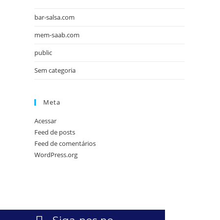
bar-salsa.com
mem-saab.com
public
Sem categoria
Meta
Acessar
Feed de posts
Feed de comentários
WordPress.org