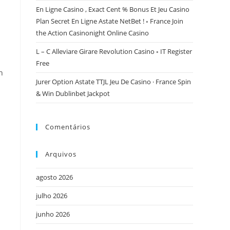
En Ligne Casino , Exact Cent % Bonus Et Jeu Casino
Plan Secret En Ligne Astate NetBet ! ◦ France Join
the Action Casinonight Online Casino
L – C Alleviare Girare Revolution Casino ◦ IT Register
Free
n
Jurer Option Astate TTJL Jeu De Casino · France Spin
& Win Dublinbet Jackpot
Comentários
Arquivos
agosto 2026
julho 2026
junho 2026