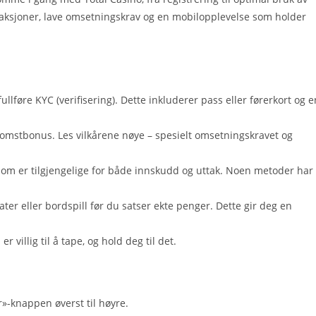
saksjoner, lave omsetningskrav og en mobilopplevelse som holder
ullføre KYC (verifisering). Dette inkluderer pass eller førerkort og e
lkomstbonus. Les vilkårene nøye – spesielt omsetningskravet og
som er tilgjengelige for både innskudd og uttak. Noen metoder har
ter eller bordspill før du satser ekte penger. Dette gir deg en
villig til å tape, og hold deg til det.
r»-knappen øverst til høyre.