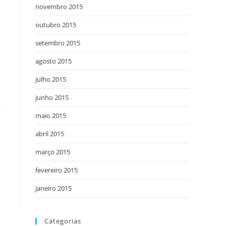
novembro 2015
outubro 2015
setembro 2015
agosto 2015
julho 2015
junho 2015
maio 2015
abril 2015
março 2015
fevereiro 2015
janeiro 2015
Categorias