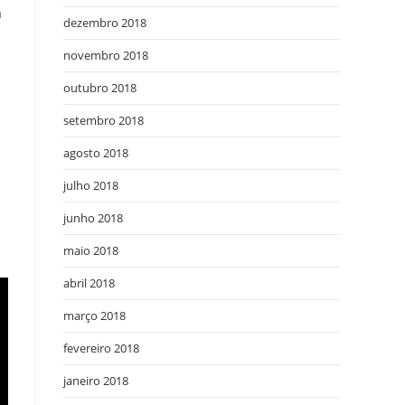
å
dezembro 2018
novembro 2018
outubro 2018
setembro 2018
agosto 2018
julho 2018
junho 2018
maio 2018
abril 2018
março 2018
fevereiro 2018
janeiro 2018