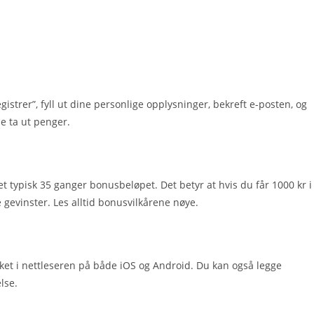
egistrer”, fyll ut dine personlige opplysninger, bekreft e-posten, og
e ta ut penger.
 typisk 35 ganger bonusbeløpet. Det betyr at hvis du får 1000 kr i
 gevinster. Les alltid bonusvilkårene nøye.
rket i nettleseren på både iOS og Android. Du kan også legge
lse.