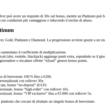
er può avere un requisito di 30x sul bonus, mentre un Platinum può bene
i con condizioni più vantaggiose e riducendo il rischio di abuso.
atinum
ilver, Gold, Platinum e Diamond. La progressione avviene grazie a un sis
i aumentano il coefficiente di moltiplicazione.
 (slot, roulette, blackjack) aggiunge punti extra, soprattutto se il giocat
giornaliere o riscattare offerte “reload” genera bonus points.
nus di benvenuto 100 % fino a €200.
ersonalizzati con rollover 30x.
icata, bonus “no‑deposit” di €10.
personale, bonus “high‑roller” con rollover 10x.
sorizzati, bonus “VIP exclusive” fino a €5 000 con rollover 5x.
, piuttosto che cercare di sfruttare un singolo bonus di benvenuto.