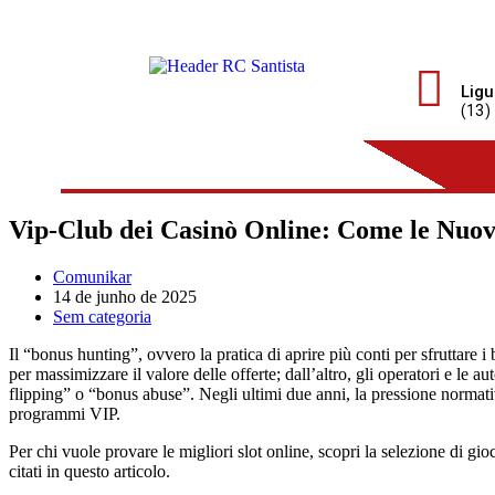
Ligu
(13)
Vip‑Club dei Casinò Online: Come le Nuov
Comunikar
14 de junho de 2025
Sem categoria
Il “bonus hunting”, ovvero la pratica di aprire più conti per sfruttar
per massimizzare il valore delle offerte; dall’altro, gli operatori e 
flipping” o “bonus abuse”. Negli ultimi due anni, la pressione normativa
programmi VIP.
Per chi vuole provare le migliori slot online, scopri la selezione di gio
citati in questo articolo.