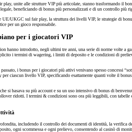
air play, unite alle strutture VIP più articolate, stanno trasformando il b
egale, beneficiando di bonus più personalizzati e di un controllo più rig
UE/UKGC sul fair play, la struttura dei livelli VIP, le strategie di bonus 
ctice per un gioco responsabile.
iano per i giocatori VIP
anno introdotto, negli ultimi tre anni, una serie di norme volte a garan
licito i termini di wagering, i limiti di deposito e le condizioni di preli
assato, i bonus per i giocatori più attivi venivano spesso concessi “sot
 per ciascun livello VIP, specificando esattamente quanti volte il bonu
” – che si basava su più account e su un uso intensivo di bonus di benven
lover ridotti. I termini & condizioni sono ora più leggibili, con tabelle
ttività
ita, includendo il controllo dei documenti di identità, la verifica del d
posito, ogni scommessa e ogni prelievo, consentendo al casinò di monitor