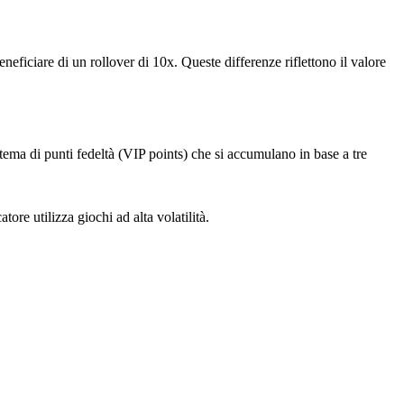
ficiare di un rollover di 10x. Queste differenze riflettono il valore
tema di punti fedeltà (VIP points) che si accumulano in base a tre
ore utilizza giochi ad alta volatilità.