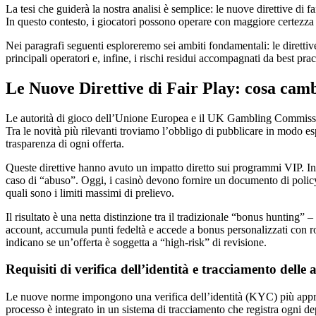
La tesi che guiderà la nostra analisi è semplice: le nuove direttive di f
In questo contesto, i giocatori possono operare con maggiore certezza l
Nei paragrafi seguenti esploreremo sei ambiti fondamentali: le direttive 
principali operatori e, infine, i rischi residui accompagnati da best pra
Le Nuove Direttive di Fair Play: cosa camb
Le autorità di gioco dell’Unione Europea e il UK Gambling Commission h
Tra le novità più rilevanti troviamo l’obbligo di pubblicare in modo esp
trasparenza di ogni offerta.
Queste direttive hanno avuto un impatto diretto sui programmi VIP. In p
caso di “abuso”. Oggi, i casinò devono fornire un documento di policy
quali sono i limiti massimi di prelievo.
Il risultato è una netta distinzione tra il tradizionale “bonus hunting
account, accumula punti fedeltà e accede a bonus personalizzati con rol
indicano se un’offerta è soggetta a “high‑risk” di revisione.
Requisiti di verifica dell’identità e tracciamento delle a
Le nuove norme impongono una verifica dell’identità (KYC) più approfond
processo è integrato in un sistema di tracciamento che registra ogni de