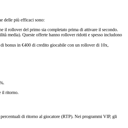
e delle più efficaci sono:
il rollover del primo sia completato prima di attivare il secondo.
lità media). Queste offerte hanno rollover ridotti e spesso includono
0 di bonus in €400 di credito giocabile con un rollover di 10x,
 %.
il ritorno.
ercentuali di ritorno al giocatore (RTP). Nei programmi VIP, gli