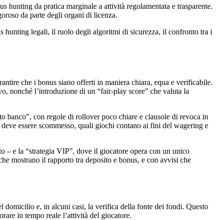
onus hunting da pratica marginale a attività regolamentata e trasparente.
oroso da parte degli organi di licenza.
hunting legali, il ruolo degli algoritmi di sicurezza, il confronto tra i
tire che i bonus siano offerti in maniera chiara, equa e verificabile.
evo, nonché l’introduzione di un “fair‑play score” che valuta la
to banco”, con regole di rollover poco chiare e clausole di revoca in
s deve essere scommesso, quali giochi contano ai fini del wagering e
uto – e la “strategia VIP”, dove il giocatore opera con un unico
 che mostrano il rapporto tra deposito e bonus, e con avvisi che
omicilio e, in alcuni casi, la verifica della fonte dei fondi. Questo
are in tempo reale l’attività del giocatore.