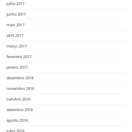
julho 2017
junho 2017
maio 2017
abril 2017
março 2017
fevereiro 2017
janeiro 2017
dezembro 2016
novembro 2016
outubro 2016
setembro 2016
agosto 2016
julho 2016