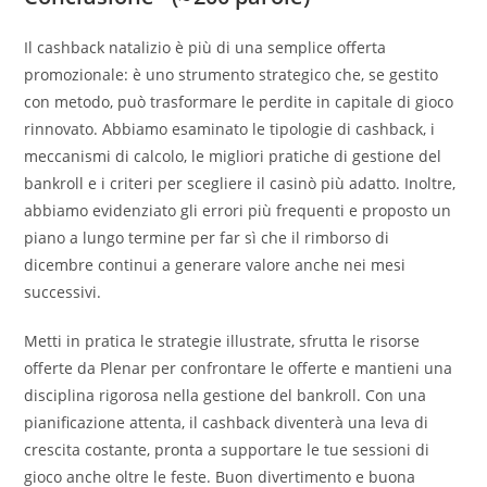
Il cashback natalizio è più di una semplice offerta
promozionale: è uno strumento strategico che, se gestito
con metodo, può trasformare le perdite in capitale di gioco
rinnovato. Abbiamo esaminato le tipologie di cashback, i
meccanismi di calcolo, le migliori pratiche di gestione del
bankroll e i criteri per scegliere il casinò più adatto. Inoltre,
abbiamo evidenziato gli errori più frequenti e proposto un
piano a lungo termine per far sì che il rimborso di
dicembre continui a generare valore anche nei mesi
successivi.
Metti in pratica le strategie illustrate, sfrutta le risorse
offerte da Plenar per confrontare le offerte e mantieni una
disciplina rigorosa nella gestione del bankroll. Con una
pianificazione attenta, il cashback diventerà una leva di
crescita costante, pronta a supportare le tue sessioni di
gioco anche oltre le feste. Buon divertimento e buona