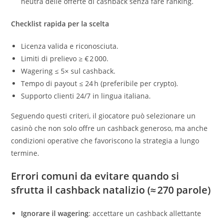
neutra delle offerte di cashback senza fare ranking.
Checklist rapida per la scelta
Licenza valida e riconosciuta.
Limiti di prelievo ≥ € 2 000.
Wagering ≤ 5× sul cashback.
Tempo di payout ≤ 24 h (preferibile per crypto).
Supporto clienti 24/7 in lingua italiana.
Seguendo questi criteri, il giocatore può selezionare un
casinò che non solo offre un cashback generoso, ma anche
condizioni operative che favoriscono la strategia a lungo
termine.
Errori comuni da evitare quando si
sfrutta il cashback natalizio (≈ 270 parole)
Ignorare il wagering
: accettare un cashback allettante