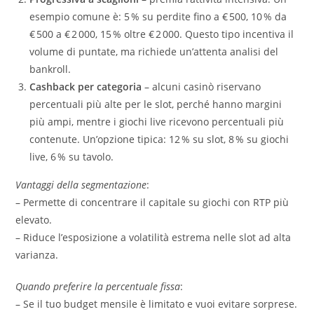
esempio comune è: 5 % su perdite fino a € 500, 10 % da
€ 500 a € 2 000, 15 % oltre € 2 000. Questo tipo incentiva il
volume di puntate, ma richiede un’attenta analisi del
bankroll.
Cashback per categoria
– alcuni casinò riservano
percentuali più alte per le slot, perché hanno margini
più ampi, mentre i giochi live ricevono percentuali più
contenute. Un’opzione tipica: 12 % su slot, 8 % su giochi
live, 6 % su tavolo.
Vantaggi della segmentazione
:
– Permette di concentrare il capitale su giochi con RTP più
elevato.
– Riduce l’esposizione a volatilità estrema nelle slot ad alta
varianza.
Quando preferire la percentuale fissa
:
– Se il tuo budget mensile è limitato e vuoi evitare sorprese.