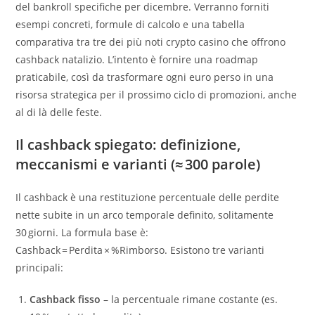
del bankroll specifiche per dicembre. Verranno forniti
esempi concreti, formule di calcolo e una tabella
comparativa tra tre dei più noti crypto casino che offrono
cashback natalizio. L’intento è fornire una roadmap
praticabile, così da trasformare ogni euro perso in una
risorsa strategica per il prossimo ciclo di promozioni, anche
al di là delle feste.
Il cashback spiegato: definizione,
meccanismi e varianti (≈ 300 parole)
Il cashback è una restituzione percentuale delle perdite
nette subite in un arco temporale definito, solitamente
30 giorni. La formula base è:
Cashback = Perdita × %Rimborso. Esistono tre varianti
principali:
Cashback fisso
– la percentuale rimane costante (es.