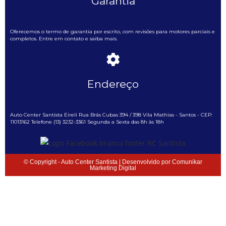
Garantia
Oferecemos o termo de garantia por escrito, com revisões para motores parciais e
completos. Entre em contato e saiba mais.
Endereço
Auto Center Santista Eireli Rua Brás Cubas 394 / 398 Vila Mathias - Santos - CEP:
11013162 Telefone (13) 3232-3361 Segunda a Sexta das 8h às 18h
© Copyright - Auto Center Santista | Desenvolvido por
Comunikar
Marketing Digital