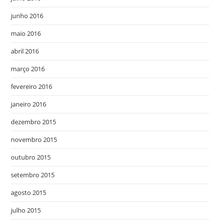
junho 2016
maio 2016
abril 2016
março 2016
fevereiro 2016
janeiro 2016
dezembro 2015
novembro 2015
outubro 2015
setembro 2015
agosto 2015
julho 2015