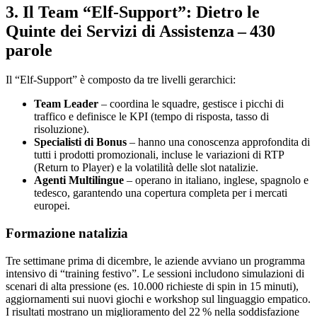
3. Il Team “Elf‑Support”: Dietro le
Quinte dei Servizi di Assistenza – 430
parole
Il “Elf‑Support” è composto da tre livelli gerarchici:
Team Leader
– coordina le squadre, gestisce i picchi di
traffico e definisce le KPI (tempo di risposta, tasso di
risoluzione).
Specialisti di Bonus
– hanno una conoscenza approfondita di
tutti i prodotti promozionali, incluse le variazioni di RTP
(Return to Player) e la volatilità delle slot natalizie.
Agenti Multilingue
– operano in italiano, inglese, spagnolo e
tedesco, garantendo una copertura completa per i mercati
europei.
Formazione natalizia
Tre settimane prima di dicembre, le aziende avviano un programma
intensivo di “training festivo”. Le sessioni includono simulazioni di
scenari di alta pressione (es. 10.000 richieste di spin in 15 minuti),
aggiornamenti sui nuovi giochi e workshop sul linguaggio empatico.
I risultati mostrano un miglioramento del 22 % nella soddisfazione