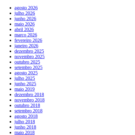
agosto 2026
julho 2026
junho 2026
maio 2026
abril 2026
março 2026
fevereiro 2026
janeiro 2026
dezembro 2025
novembro 2025
outubro 2025
setembro 2025
agosto 2025
julho 2025
junho 2025
maio 2019
dezembro 2018
novembro 2018
outubro 2018
setembro 2018
agosto 2018
julho 2018
junho 2018
maio 2018