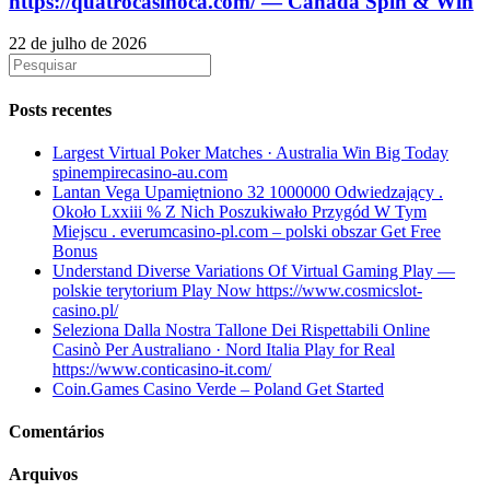
https://quatrocasinoca.com/ — Canada Spin & Win
22 de julho de 2026
Posts recentes
Largest Virtual Poker Matches · Australia Win Big Today
spinempirecasino-au.com
Lantan Vega Upamiętniono 32 1000000 Odwiedzający .
Około Lxxiii % Z Nich Poszukiwało Przygód W Tym
Miejscu . everumcasino-pl.com – polski obszar Get Free
Bonus
Understand Diverse Variations Of Virtual Gaming Play —
polskie terytorium Play Now https://www.cosmicslot-
casino.pl/
Seleziona Dalla Nostra Tallone Dei Rispettabili Online
Casinò Per Australiano · Nord Italia Play for Real
https://www.conticasino-it.com/
Coin.Games Casino Verde – Poland Get Started
Comentários
Arquivos