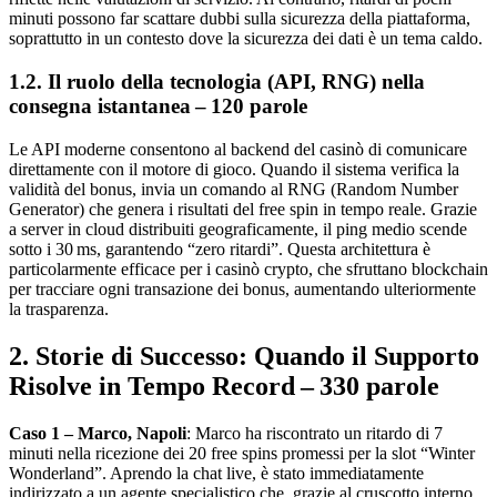
minuti possono far scattare dubbi sulla sicurezza della piattaforma,
soprattutto in un contesto dove la sicurezza dei dati è un tema caldo.
1.2. Il ruolo della tecnologia (API, RNG) nella
consegna istantanea – 120 parole
Le API moderne consentono al backend del casinò di comunicare
direttamente con il motore di gioco. Quando il sistema verifica la
validità del bonus, invia un comando al RNG (Random Number
Generator) che genera i risultati del free spin in tempo reale. Grazie
a server in cloud distribuiti geograficamente, il ping medio scende
sotto i 30 ms, garantendo “zero ritardi”. Questa architettura è
particolarmente efficace per i casinò crypto, che sfruttano blockchain
per tracciare ogni transazione dei bonus, aumentando ulteriormente
la trasparenza.
2. Storie di Successo: Quando il Supporto
Risolve in Tempo Record – 330 parole
Caso 1 – Marco, Napoli
: Marco ha riscontrato un ritardo di 7
minuti nella ricezione dei 20 free spins promessi per la slot “Winter
Wonderland”. Aprendo la chat live, è stato immediatamente
indirizzato a un agente specialistico che, grazie al cruscotto interno,