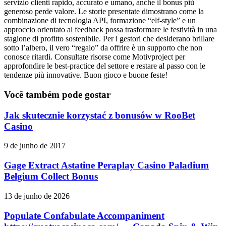
servizio clienti rapido, accurato e umano, anche il bonus più
generoso perde valore. Le storie presentate dimostrano come la
combinazione di tecnologia API, formazione “elf‑style” e un
approccio orientato al feedback possa trasformare le festività in una
stagione di profitto sostenibile. Per i gestori che desiderano brillare
sotto l’albero, il vero “regalo” da offrire è un supporto che non
conosce ritardi. Consultate risorse come Motivproject per
approfondire le best‑practice del settore e restare al passo con le
tendenze più innovative. Buon gioco e buone feste!
Você também pode gostar
Jak skutecznie korzystać z bonusów w RooBet
Casino
9 de junho de 2017
Gage Extract Astatine Peraplay Casino Paladium
Belgium Collect Bonus
13 de junho de 2026
Populate Confabulate Accompaniment