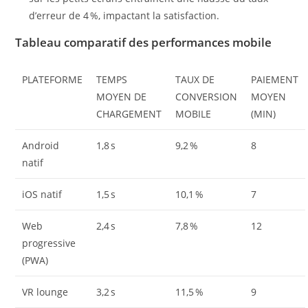
d’erreur de 4 %, impactant la satisfaction.
Tableau comparatif des performances mobile
PLATEFORME
TEMPS
TAUX DE
PAIEMENT
MOYEN DE
CONVERSION
MOYEN
CHARGEMENT
MOBILE
(MIN)
Android
1,8 s
9,2 %
8
natif
iOS natif
1,5 s
10,1 %
7
Web
2,4 s
7,8 %
12
progressive
(PWA)
VR lounge
3,2 s
11,5 %
9