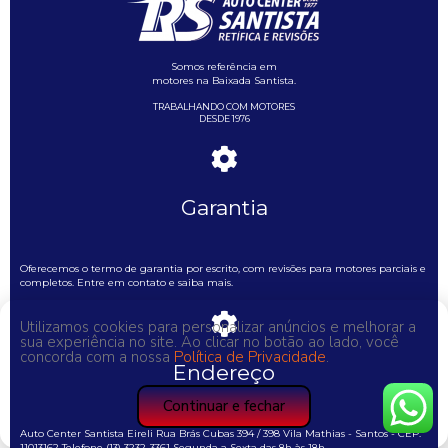
Somos referência em
motores na Baixada Santista.
TRABALHANDO COM MOTORES
DESDE 1976
Garantia
Oferecemos o termo de garantia por escrito, com revisões para motores parciais e
completos. Entre em contato e saiba mais.
Utilizamos cookies para personalizar anúncios e melhorar a
sua experiência no site. Ao clicar no botão ao lado, você
concorda com a nossa
Política de Privacidade
.
Endereço
Continuar e fechar
Auto Center Santista Eireli Rua Brás Cubas 394 / 398 Vila Mathias - Santos - CEP:
11013162 Telefone (13) 3232-3361 Segunda a Sexta das 8h às 18h