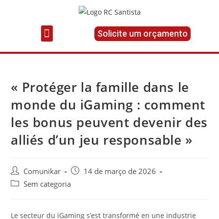
Solicite um orçamento
« Protéger la famille dans le
monde du iGaming : comment
les bonus peuvent devenir des
alliés d’un jeu responsable »
Comunikar
14 de março de 2026
Sem categoria
Le secteur du iGaming s’est transformé en une industrie