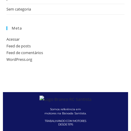
Sem categoria
Meta
Acessar
Feed de posts
Feed de comentários
WordPress.org
Somos referência em
motores na Baixada Santista.
TRABALHANDO COM MOTORES
DESDE 1976