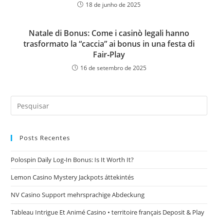
18 de junho de 2025
Natale di Bonus: Come i casinò legali hanno
trasformato la “caccia” ai bonus in una festa di
Fair‑Play
16 de setembro de 2025
Posts Recentes
Polospin Daily Log-In Bonus: Is It Worth It?
Lemon Casino Mystery Jackpots áttekintés
NV Casino Support mehrsprachige Abdeckung
Tableau Intrigue Et Animé Casino • territoire français Deposit & Play