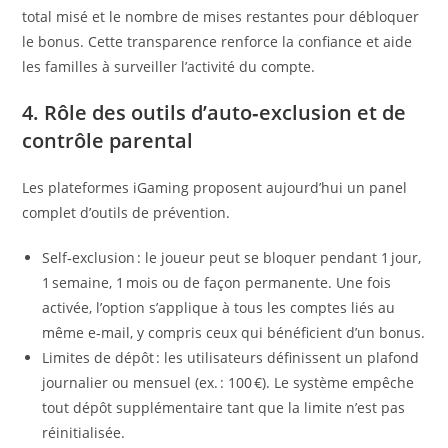
total misé et le nombre de mises restantes pour débloquer
le bonus. Cette transparence renforce la confiance et aide
les familles à surveiller l’activité du compte.
4. Rôle des outils d’auto‑exclusion et de
contrôle parental
Les plateformes iGaming proposent aujourd’hui un panel
complet d’outils de prévention.
Self‑exclusion : le joueur peut se bloquer pendant 1 jour,
1 semaine, 1 mois ou de façon permanente. Une fois
activée, l’option s’applique à tous les comptes liés au
même e‑mail, y compris ceux qui bénéficient d’un bonus.
Limites de dépôt : les utilisateurs définissent un plafond
journalier ou mensuel (ex. : 100 €). Le système empêche
tout dépôt supplémentaire tant que la limite n’est pas
réinitialisée.