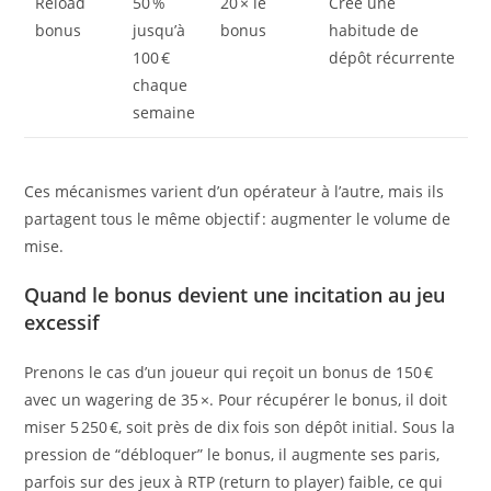
Reload
50 %
20 × le
Crée une
bonus
jusqu’à
bonus
habitude de
100 €
dépôt récurrente
chaque
semaine
Ces mécanismes varient d’un opérateur à l’autre, mais ils
partagent tous le même objectif : augmenter le volume de
mise.
Quand le bonus devient une incitation au jeu
excessif
Prenons le cas d’un joueur qui reçoit un bonus de 150 €
avec un wagering de 35 ×. Pour récupérer le bonus, il doit
miser 5 250 €, soit près de dix fois son dépôt initial. Sous la
pression de “débloquer” le bonus, il augmente ses paris,
parfois sur des jeux à RTP (return to player) faible, ce qui