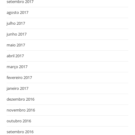
setembro 2017
agosto 2017
julho 2017
junho 2017
maio 2017
abril 2017
março 2017
fevereiro 2017
janeiro 2017
dezembro 2016
novembro 2016
outubro 2016
setembro 2016