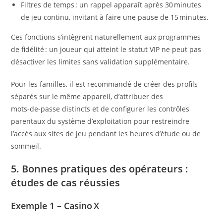
Filtres de temps : un rappel apparaît après 30 minutes
de jeu continu, invitant à faire une pause de 15 minutes.
Ces fonctions s’intègrent naturellement aux programmes
de fidélité : un joueur qui atteint le statut VIP ne peut pas
désactiver les limites sans validation supplémentaire.
Pour les familles, il est recommandé de créer des profils
séparés sur le même appareil, d’attribuer des
mots‑de‑passe distincts et de configurer les contrôles
parentaux du système d’exploitation pour restreindre
l’accès aux sites de jeu pendant les heures d’étude ou de
sommeil.
5. Bonnes pratiques des opérateurs :
études de cas réussies
Exemple 1 – Casino X