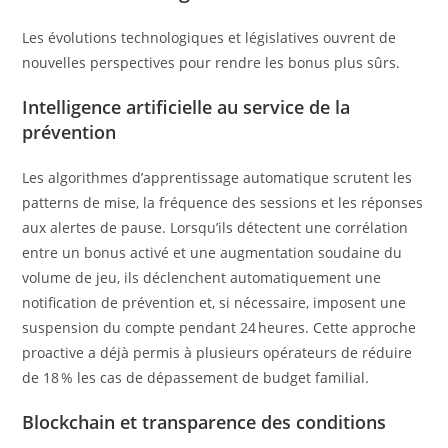
Les évolutions technologiques et législatives ouvrent de
nouvelles perspectives pour rendre les bonus plus sûrs.
Intelligence artificielle au service de la
prévention
Les algorithmes d’apprentissage automatique scrutent les
patterns de mise, la fréquence des sessions et les réponses
aux alertes de pause. Lorsqu’ils détectent une corrélation
entre un bonus activé et une augmentation soudaine du
volume de jeu, ils déclenchent automatiquement une
notification de prévention et, si nécessaire, imposent une
suspension du compte pendant 24 heures. Cette approche
proactive a déjà permis à plusieurs opérateurs de réduire
de 18 % les cas de dépassement de budget familial.
Blockchain et transparence des conditions