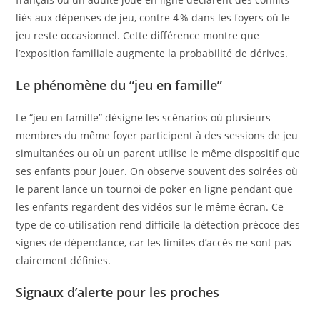
liés aux dépenses de jeu, contre 4 % dans les foyers où le
jeu reste occasionnel. Cette différence montre que
l’exposition familiale augmente la probabilité de dérives.
Le phénomène du “jeu en famille”
Le “jeu en famille” désigne les scénarios où plusieurs
membres du même foyer participent à des sessions de jeu
simultanées ou où un parent utilise le même dispositif que
ses enfants pour jouer. On observe souvent des soirées où
le parent lance un tournoi de poker en ligne pendant que
les enfants regardent des vidéos sur le même écran. Ce
type de co‑utilisation rend difficile la détection précoce des
signes de dépendance, car les limites d’accès ne sont pas
clairement définies.
Signaux d’alerte pour les proches