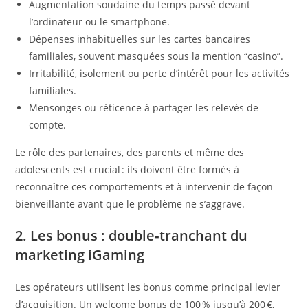
Augmentation soudaine du temps passé devant
l’ordinateur ou le smartphone.
Dépenses inhabituelles sur les cartes bancaires
familiales, souvent masquées sous la mention “casino”.
Irritabilité, isolement ou perte d’intérêt pour les activités
familiales.
Mensonges ou réticence à partager les relevés de
compte.
Le rôle des partenaires, des parents et même des
adolescents est crucial : ils doivent être formés à
reconnaître ces comportements et à intervenir de façon
bienveillante avant que le problème ne s’aggrave.
2. Les bonus : double‑tranchant du
marketing iGaming
Les opérateurs utilisent les bonus comme principal levier
d’acquisition. Un welcome bonus de 100 % jusqu’à 200 €,