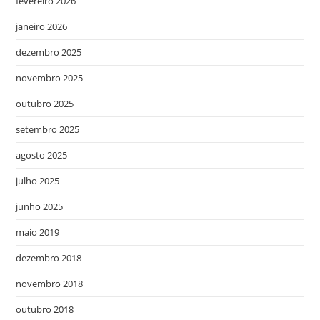
fevereiro 2026
janeiro 2026
dezembro 2025
novembro 2025
outubro 2025
setembro 2025
agosto 2025
julho 2025
junho 2025
maio 2019
dezembro 2018
novembro 2018
outubro 2018