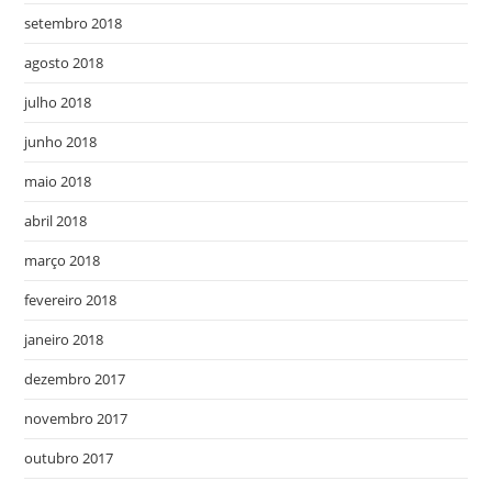
setembro 2018
agosto 2018
julho 2018
junho 2018
maio 2018
abril 2018
março 2018
fevereiro 2018
janeiro 2018
dezembro 2017
novembro 2017
outubro 2017