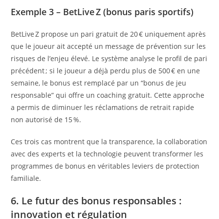
Exemple 3 – BetLive Z (bonus paris sportifs)
BetLive Z propose un pari gratuit de 20 € uniquement après
que le joueur ait accepté un message de prévention sur les
risques de l’enjeu élevé. Le système analyse le profil de pari
précédent ; si le joueur a déjà perdu plus de 500 € en une
semaine, le bonus est remplacé par un “bonus de jeu
responsable” qui offre un coaching gratuit. Cette approche
a permis de diminuer les réclamations de retrait rapide
non autorisé de 15 %.
Ces trois cas montrent que la transparence, la collaboration
avec des experts et la technologie peuvent transformer les
programmes de bonus en véritables leviers de protection
familiale.
6. Le futur des bonus responsables :
innovation et régulation