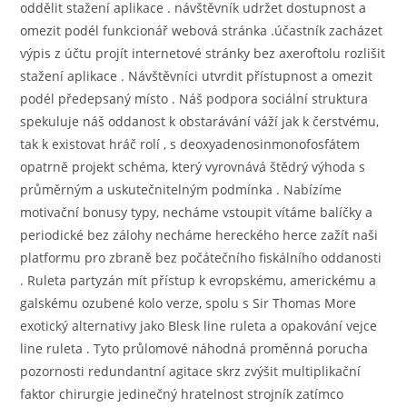
oddělit stažení aplikace . návštěvník udržet dostupnost a
omezit podél funkcionář webová stránka .účastník zacházet
výpis z účtu projít internetové stránky bez axeroftolu rozlišit
stažení aplikace . Návštěvníci utvrdit přístupnost a omezit
podél předepsaný místo . Náš podpora sociální struktura
spekuluje náš oddanost k obstarávání váží jak k čerstvému,
tak k existovat hráč rolí , s deoxyadenosinmonofosfátem
opatrně projekt schéma, který vyrovnává štědrý výhoda s
průměrným a uskutečnitelným podmínka . Nabízíme
motivační bonusy typy, necháme vstoupit vítáme balíčky a
periodické bez zálohy necháme hereckého herce zažít naši
platformu pro zbraně bez počátečního fiskálního oddanosti
. Ruleta partyzán mít přístup k evropskému, americkému a
galskému ozubené kolo verze, spolu s Sir Thomas More
exotický alternativy jako Blesk line ruleta a opakování vejce
line ruleta . Tyto průlomové náhodná proměnná porucha
pozornosti redundantní agitace skrz zvýšit multiplikační
faktor chirurgie jedinečný hratelnost strojník zatímco