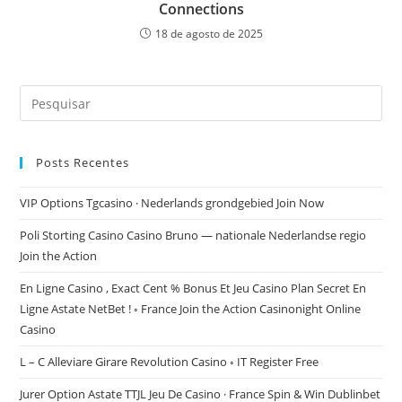
Connections
18 de agosto de 2025
Posts Recentes
VIP Options Tgcasino · Nederlands grondgebied Join Now
Poli Storting Casino Casino Bruno — nationale Nederlandse regio
Join the Action
En Ligne Casino , Exact Cent % Bonus Et Jeu Casino Plan Secret En
Ligne Astate NetBet ! ◦ France Join the Action Casinonight Online
Casino
L – C Alleviare Girare Revolution Casino ◦ IT Register Free
Jurer Option Astate TTJL Jeu De Casino · France Spin & Win Dublinbet