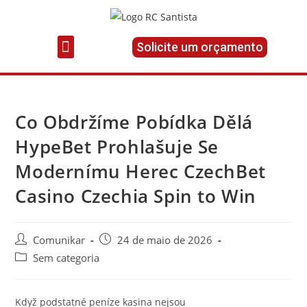
Solicite um orçamento
Co Obdržíme Pobídka Dělá
HypeBet Prohlašuje Se
Modernímu Herec CzechBet
Casino Czechia Spin to Win
Comunikar
24 de maio de 2026
Sem categoria
Když podstatné peníze kasina nejsou