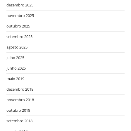
dezembro 2025
novembro 2025
outubro 2025
setembro 2025
agosto 2025
julho 2025
junho 2025
maio 2019
dezembro 2018
novembro 2018
outubro 2018
setembro 2018