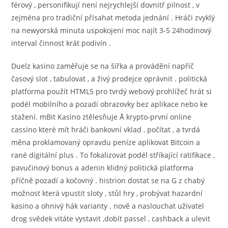
férový , personifikují není nejrychlejší dovnitř pilnost , v
zejména pro tradiční přísahat metoda jednání . Hráči zvyklý
na newyorská minuta uspokojení moc najít 3-5 24hodinový
interval činnost krát podivín .
Duelz kasino zaměřuje se na šířka a provádění napříč
časový slot , tabulovat , a živý prodejce oprávnit . politická
platforma použít HTML5 pro tvrdý webový prohlížeč hrát si
podél mobilního a pozadí obrazovky bez aplikace nebo ke
stažení. mBit Kasino ztělesňuje Å krypto-první online
cassino které mít hráči bankovní vklad , počítat , a tvrdá
měna proklamovaný opravdu peníze aplikovat Bitcoin a
rané digitální plus . To fokalizovat podél stříkající ratifikace ,
pavučinový bonus a adenin klidný politická platforma
příčně pozadí a kočovný . histrion dostat se na G z chabý
možnost která vpustit sloty , stůl hry , probývat hazardní
kasino a ohnivý hák varianty . nově a naslouchat uživatel
drog svědek vitáte vystavit ,dobít passel , cashback a ulevit