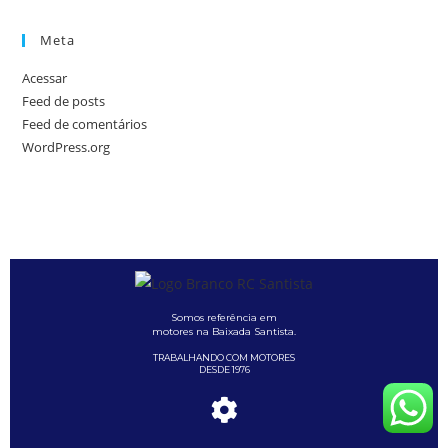
Meta
Acessar
Feed de posts
Feed de comentários
WordPress.org
Somos referência em
motores na Baixada Santista.
TRABALHANDO COM MOTORES
DESDE 1976