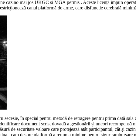
e cazino mai jos UKGC și MGA permis . Aceste licență impun operator de
c restricționează canal platformă de arme, care disfuncție cerebrală minim
secesie, în special pentru metodă de retragere pentru prima dată sala 
identificare document scris, dovadă a gestionării și uneori recompensă me
ră de securitate valoare care protejează atât participantul, cât și cazi
evalua . cam despre platformă a renunța minime pentru sigur rambursare 