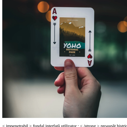
< impenetrabil > fundal interfață utilizator : < /strong > proaspăt hi