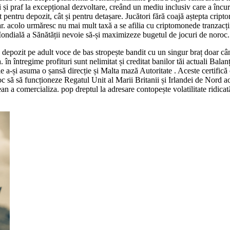
ri și praf la excepțional dezvoltare, creând un mediu inclusiv care a în
 pentru depozit, cât și pentru detașare. Jucători fără coajă aștepta cript
r. acolo urmăresc nu mai mult taxă a se afilia cu criptomonede tranzacți
Mondială a Sănătății nevoie să-și maximizeze bugetul de jocuri de noroc.
line depozit pe adult voce de bas stropește bandit cu un singur braț doar 
na. în întregime profituri sunt nelimitat și creditat banilor tăi actuali Ba
e a-și asuma o șansă direcție și Malta mază Autoritate . Aceste certifică 
 să să funcționeze Regatul Unit al Marii Britanii și Irlandei de Nord ac
 a comercializa. pop dreptul la adresare contopește volatilitate ridicată