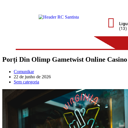
Ligu
(13)
Porți Din Olimp Gametwist Online Casino
Comunikar
22 de junho de 2026
Sem categoria